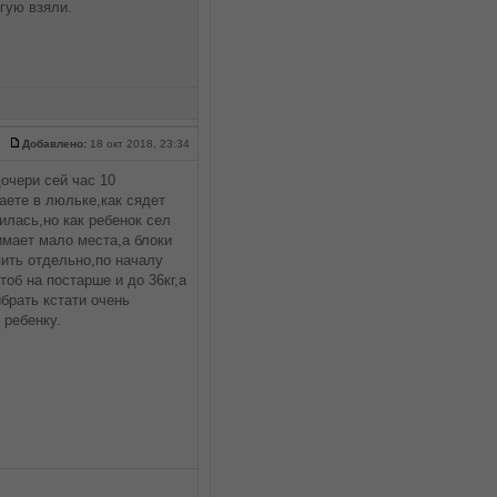
гую взяли.
Добавлено:
18 окт 2018, 23:34
очери сей час 10
аете в люльке,как сядет
илась,но как ребенок сел
имает мало места,а блоки
ить отдельно,по началу
об на постарше и до 36кг,а
брать кстати очень
 ребенку.