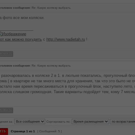
головок сообщения:
Re: Какую коляску выбрать
а фото все мои коляски.
________________
от как можно похудеть
с
http://www.nadietah.ru
!
головок сообщения:
Re: Какую коляску выбрать
 разочаровалась в коляске 2 в 1. в люльке покатались, прогулочный бло
ома ( в квартире не так много места для хранения, так что это было не о
астало нам время пересаживаться в прогулочный блок, наступило лето, и
оляска слишком громоздкая. Такие варианты подойдет тем, кому 7 месяц
щения за:
Сортировать по:
Страница
1
из
1
[ Сообщений: 5 ]