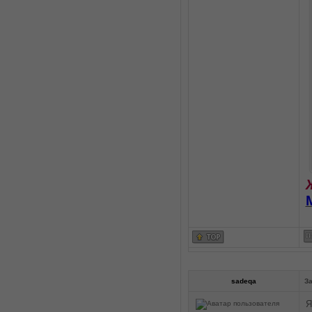
sadeqa
За
Я