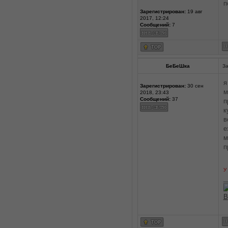
п
Зарегистрирован:
19 авг
2017, 12:24
Сообщений:
7
БеБеШка
За
я
Зарегистрирован:
30 сен
м
2018, 23:43
Сообщений:
37
п
к
в
е
м
п
У
_
В