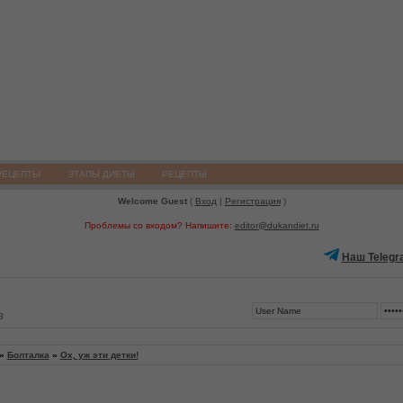
РЕЦЕПТЫ
ЭТАПЫ ДИЕТЫ
РЕЦЕПТЫ
Welcome Guest
(
Вход
|
Регистрация
)
Проблемы со входом? Напишите:
editor@dukandiet.ru
Наш Telegr
3
»
Болталка
»
Ох, уж эти детки!