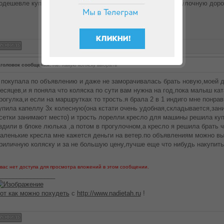
одешевле купила. Ьыла в средствах ограничена. Зато прогулочную доро
головок сообщения:
Re: Какую коляску выбрать
 покупала по объявлению и даже не заморачивалась брать новую,моей д
есяцев,и я поняла что коляска по сути вам нужна на год,пока малыш кат
рогулка,и если на маршрутках то трость.я брала 2 в 1 индиго мне понрав
упила капеллу 3х колесную(она кстати очень удобная,складывается,зан
сетки занимают место) и трость лорелли.кресло для машины решила куп
здили в блоке люлька ,а потом в прогулочном,а кресло я решила брать чт
аленькие кресла мне кажется деньги на ветер.по объявлениям можно вы
риличную коляску и за не большую цену,лучше еще что нибудь накупить
 вас нет доступа для просмотра вложений в этом сообщении.
________________
от как можно похудеть
с
http://www.nadietah.ru
!