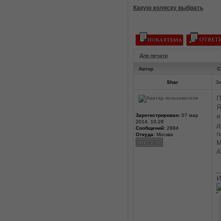
Какую коляску выбрать
Для печати
Автор
С
Shar
За
П
Я
Зарегистрирован:
07 мар
и
2014, 10:28
д
Сообщений:
2884
п
Откуда:
Москва
М
А
_
И