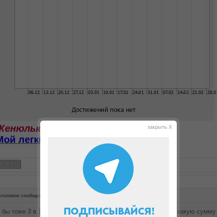
Женюлька, со мной на ты
закрыть X
Мой легкий домик
головок сообщения:
Re: Какую коляску выбрать
 бы тоже 3 в 1 выбрала. Моделей разных много. Смотря на какую сумму