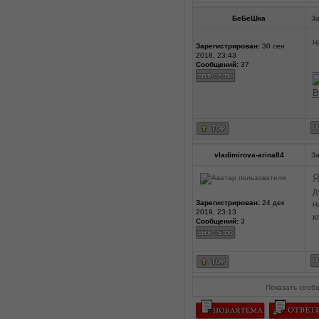
БеБеШка
За
н
Зарегистрирован:
30 сен
2018, 23:43
Сообщений:
37
_
В
vladimirova-arina84
За
Я
д
Зарегистрирован:
24 дек
н
2019, 23:13
к
Сообщений:
3
Показать сооб