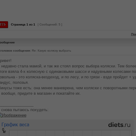
Страница
1
из
1
[ Сообщений: 5 ]
Пр
ообщение
головок сообщения:
Re: Какую коляску выбрать
ривет!
 недавно стала мамой, и так же стоял вопрос выбора коляски. Тем более
тоге взяла 4-х колесную с одинаковыми шасси и надувными колесами п
овольна - это коляска-вездеход, и по лесу, и по грязи - взде пройдет + 
андус, полозья.
инусы тоже есть: она менее маневрена, чем коляски с поворотными пер
 вообще, придите в магазин и покатайте их.
________________
 снова пытаюсь похудеть: