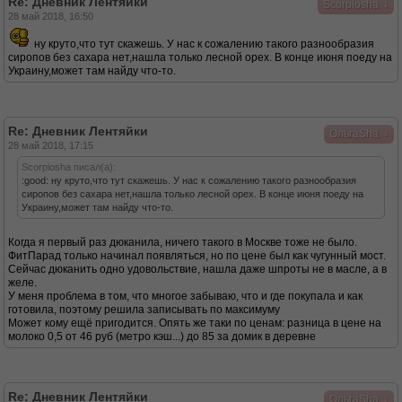
Re: Дневник Лентяйки
↓
Scorpiosha
28 май 2018, 16:50
ну круто,что тут скажешь. У нас к сожалению такого разнообразия
сиропов без сахара нет,нашла только лесной орех. В конце июня поеду на
Украину,может там найду что-то.
Re: Дневник Лентяйки
↓
ОльгаSha
28 май 2018, 17:15
Scorpiosha писал(а):
:good: ну круто,что тут скажешь. У нас к сожалению такого разнообразия
сиропов без сахара нет,нашла только лесной орех. В конце июня поеду на
Украину,может там найду что-то.
Когда я первый раз дюканила, ничего такого в Москве тоже не было.
ФитПарад только начинал появляться, но по цене был как чугунный мост.
Сейчас дюканить одно удовольствие, нашла даже шпроты не в масле, а в
желе.
У меня проблема в том, что многое забываю, что и где покупала и как
готовила, поэтому решила записывать по максимуму
Может кому ещё пригодится. Опять же таки по ценам: разница в цене на
молоко 0,5 от 46 руб (метро кэш...) до 85 за домик в деревне
Re: Дневник Лентяйки
↓
ОльгаSha