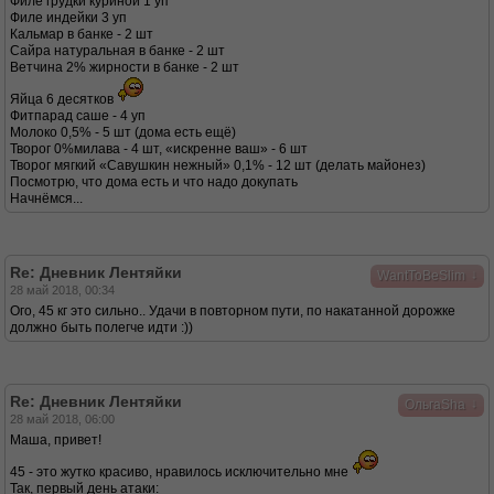
Филе грудки куриной 1 уп
Филе индейки 3 уп
Кальмар в банке - 2 шт
Сайра натуральная в банке - 2 шт
Ветчина 2% жирности в банке - 2 шт
Яйца 6 десятков
Фитпарад саше - 4 уп
Молоко 0,5% - 5 шт (дома есть ещё)
Творог 0%милава - 4 шт, «искренне ваш» - 6 шт
Творог мягкий «Савушкин нежный» 0,1% - 12 шт (делать майонез)
Посмотрю, что дома есть и что надо докупать
Начнёмся...
Re: Дневник Лентяйки
↓
WantToBeSlim
28 май 2018, 00:34
Ого, 45 кг это сильно.. Удачи в повторном пути, по накатанной дорожке
должно быть полегче идти :))
Re: Дневник Лентяйки
↓
ОльгаSha
28 май 2018, 06:00
Маша, привет!
45 - это жутко красиво, нравилось исключительно мне
Так, первый день атаки: