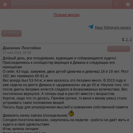
Дневник Лентяйки
#
Полная версия
Наш Telegram-канал
Ответить
1
,
2
,
3
Дневник Лентяйки
↓
ОльгаSha
27 май 2018, 16:30
Добрый день, все похудевшие, худеющие и собирающиеся худеть!
Присоединяюсь к сообществу верящих в Дюкана и следующих его
принципам
О себе: 43 года, замужем, двое детей (девочка и девочка) 18 и 19 лет. Рост
162, вес примерно 60-61 кг.
Вес всегда был 53-54 кг, и мне казалось это безумно много. В 2015 году я
уже сидела на диете Дюкана и «додюканила» аж до 45 кг. Неучла того, что
после диеты безумно хочется сладкого в безразмерных количествах. Вес
постепенно вернулся. А теперь ещё и растёт вместе с возрастом.
Короче, надо что-то делать. Причём срочно, тк меня к моему ужасу стало
устраивать такое положение вещей.
Писать буду для упорядочения мыслей и освежения собственной памяти.
Дюканить начну завтра (понедельник)
Сегодня посетила магазин, закупилась на неделю - работа не даёт жить и
худеть в своё удовольствие.
Итак, купила сегодня: