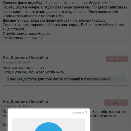
Тушеное филе индейки, яйца вареные, творог - все беру с собой на
работу. Вода в кулере. С водой реальные проблемы, придётся запихивать
через силу - не пью и никогда просто воду не пила. Последнее время
исключительно кофе с молоком 0,5%
Для диеты надо заказать (пишу для себя, не запишу - забуду):
Сиропы: ваниль, черника, абрикос или персик, Бейлис, земля6ика. Кокос
ещё остался.
Отруби нормальные Нордик
Клейковины пшеничной ...
Re: Дневник Лентяйки
↓
ОльгаSha
28 май 2018, 06:04
Нашла в старых запасах
Сижу и думаю, чтобы это могло быть....
У вас нет доступа для просмотра вложений в этом сообщении.
Re: Дневник Лентяйки
↓
Scorpiosha
28 май 2018, 10:57
Привет,основательно так подошла к дюканству)) Успехов тебе, да они по
закрыть X
любому будут так как ты знаешь что тебе нужно,и что это возможно.
Сиропов для чего так много берешь?