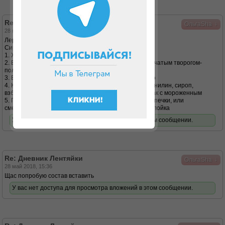
Re: Дневник Лентяйки
↓
ОльгаSha
28 май 2018, 15:33
Лера, привет!
Сироп льётся в
1. Жидкий творожок, получается фруктовый йогурт
2. В «твороженники» - молоко с желатином и крупинчатым творогом-
получается Классный десерт
3. Вкус бейлис и ваниль льётся в кофе - очень вкусно
4. Коктейль - мягкий творожок, молоко или кефир, ванилин, сироп,
взбивается блендером - отличный коктейль почти как с мороженным
5. Пропитываются остывшие коржи дюкановской выпечки, или
смешивается сироп с творожком и получается прослойка
У вас нет доступа для просмотра вложений в этом сообщении.
Re: Дневник Лентяйки
↓
ОльгаSha
28 май 2018, 15:36
Щас попробую состав вставить
У вас нет доступа для просмотра вложений в этом сообщении.