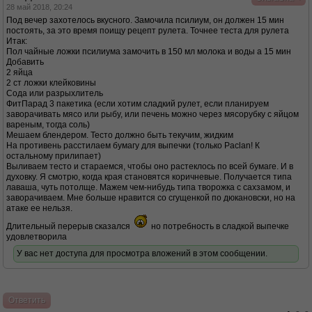
28 май 2018, 20:24
Под вечер захотелось вкусного. Замочила псилиум, он должен 15 мин
постоять, за это время поищу рецепт рулета. Точнее теста для рулета
Итак:
Пол чайные ложки псилиума замочить в 150 мл молока и воды а 15 мин
Добавить
2 яйца
2 ст ложки клейковины
Сода или разрыхлитель
ФитПарад 3 пакетика (если хотим сладкий рулет, если планируем
заворачивать мясо или рыбу, или печень можно через мясорубку с яйцом
вареным, тогда соль)
Мешаем блендером. Тесто должно быть текучим, жидким
На противень расстилаем бумагу для выпечки (только Paclan! К
остальному прилипает)
Выливаем тесто и стараемся, чтобы оно растеклось по всей бумаге. И в
духовку. Я смотрю, когда края становятся коричневые. Получается типа
лаваша, чуть потолще. Мажем чем-нибудь типа творожка с сахзамом, и
заворачиваем. Мне больше нравится со сгущенкой по дюкановски, но на
атаке ее нельзя.
Длительный перерыв сказался
но потребность в сладкой выпечке
удовлетворила
У вас нет доступа для просмотра вложений в этом сообщении.
Ответить