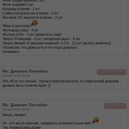
Филе грудки куриной 1 уп
Филе индейки 3 уп
Кальмар в банке - 2 шт
Сайра натуральная в банке - 2 шт
Ветчина 2% жирности в банке - 2 шт
Яйца 6 десятков
Фитпарад саше - 4 уп
Молоко 0,5% - 5 шт (дома есть ещё)
Творог 0%милава - 4 шт, «искренне ваш» - 6 шт
Творог мягкий «Савушкин нежный» 0,1% - 12 шт (делать майонез)
Посмотрю, что дома есть и что надо докупать
Начнёмся...
Re: Дневник Лентяйки
↓
WantToBeSlim
28 май 2018, 00:34
Ого, 45 кг это сильно.. Удачи в повторном пути, по накатанной дорожке
должно быть полегче идти :))
Re: Дневник Лентяйки
↓
ОльгаSha
28 май 2018, 06:00
Маша, привет!
45 - это жутко красиво, нравилось исключительно мне
Так, первый день атаки: