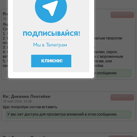
Re: Дневник Лентяйки
↓
ОльгаSha
28 май 2018, 15:33
Лера, привет!
Сироп льётся в
1. Жидкий творожок, получается фруктовый йогурт
2. В «твороженники» - молоко с желатином и крупинчатым творогом-
получается Классный десерт
3. Вкус бейлис и ваниль льётся в кофе - очень вкусно
4. Коктейль - мягкий творожок, молоко или кефир, ванилин, сироп,
взбивается блендером - отличный коктейль почти как с мороженным
5. Пропитываются остывшие коржи дюкановской выпечки, или
смешивается сироп с творожком и получается прослойка
У вас нет доступа для просмотра вложений в этом сообщении.
Re: Дневник Лентяйки
↓
ОльгаSha
28 май 2018, 15:36
Щас попробую состав вставить
У вас нет доступа для просмотра вложений в этом сообщении.