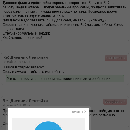
Тушеное филе индейки, яйца вареные, творог - все беру с собой на
работу. Вода в кулере. С водой реальные проблемы, придётся запихивать
через силу - не пью и никогда просто воду не пила. Последнее время
исключительно кофе с молоком 0,5%
Для диеты надо заказать (пишу для себя, не запишу - забуду):
Сиропы: ваниль, черника, абрикос или персик, Бейлис, земля6ика. Кокос
ещё остался.
Отруби нормальные Нордик
Клейковины пшеничной ...
Re: Дневник Лентяйки
↓
ОльгаSha
28 май 2018, 06:04
Нашла в старых запасах
Сижу и думаю, чтобы это могло быть....
У вас нет доступа для просмотра вложений в этом сообщении.
Re: Дневник Лентяйки
↓
Scorpiosha
28 май 2018, 10:57
Привет,основательно так подошла к дюканству)) Успехов тебе, да они по
закрыть X
любому будут так как ты знаешь что тебе нужно,и что это возможно.
Сиропов для чего так много берешь?