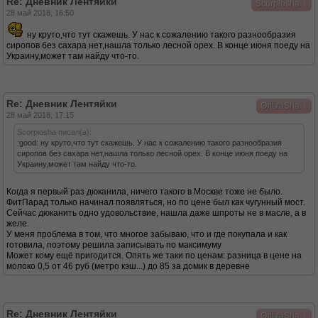
Re: Дневник Лентяйки
↓
Scorpiosha
28 май 2018, 16:50
ну круто,что тут скажешь. У нас к сожалению такого разнообразия
сиропов без сахара нет,нашла только лесной орех. В конце июня поеду на
Украину,может там найду что-то.
Re: Дневник Лентяйки
↓
ОльгаSha
28 май 2018, 17:15
Scorpiosha писал(а):
:good: ну круто,что тут скажешь. У нас к сожалению такого разнообразия
сиропов без сахара нет,нашла только лесной орех. В конце июня поеду на
Украину,может там найду что-то.
Когда я первый раз дюканила, ничего такого в Москве тоже не было.
ФитПарад только начинал появляться, но по цене был как чугунный мост.
Сейчас дюканить одно удовольствие, нашла даже шпроты не в масле, а в
желе.
У меня проблема в том, что многое забываю, что и где покупала и как
готовила, поэтому решила записывать по максимуму
Может кому ещё пригодится. Опять же таки по ценам: разница в цене на
молоко 0,5 от 46 руб (метро кэш...) до 85 за домик в деревне
Re: Дневник Лентяйки
↓
ОльгаSha