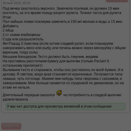
28 май 2018, 20:24
Под вечер захотелось вкусного. Замочила псилиум, он должен 15 мин
постоять, за это время поищу рецепт рулета. Точнее теста для рулета
Итак:
Пол чайные ложки псилиума замочить в 150 мл молока и воды а 15 мин
Добавить
2 яйца
2 ст ложки клейковины
Сода или разрыхлитель
ФитПарад 3 пакетика (если хотим сладкий рулет, если планируем
заворачивать мясо или рыбу, или печень можно через мясорубку с яйцом
вареным, тогда соль)
Мешаем блендером. Тесто должно быть текучим, жидким
На противень расстилаем бумагу для выпечки (только Paclan! К
остальному прилипает)
Выливаем тесто и стараемся, чтобы оно растеклось по всей бумаге. И в
духовку. Я смотрю, когда края становятся коричневые. Получается типа
лаваша, чуть потолще. Мажем чем-нибудь типа творожка с сахзамом, и
заворачиваем. Мне больше нравится со сгущенкой по дюкановски, но на
атаке ее нельзя.
Длительный перерыв сказался
но потребность в сладкой выпечке
удовлетворила
У вас нет доступа для просмотра вложений в этом сообщении.
Ответить