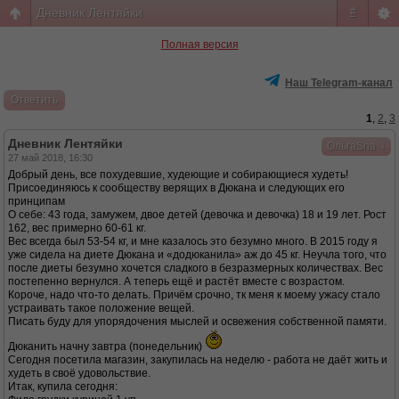
Дневник Лентяйки
#
Полная версия
Наш Telegram-канал
Ответить
1
,
2
,
3
Дневник Лентяйки
↓
ОльгаSha
27 май 2018, 16:30
Добрый день, все похудевшие, худеющие и собирающиеся худеть!
Присоединяюсь к сообществу верящих в Дюкана и следующих его
принципам
О себе: 43 года, замужем, двое детей (девочка и девочка) 18 и 19 лет. Рост
162, вес примерно 60-61 кг.
Вес всегда был 53-54 кг, и мне казалось это безумно много. В 2015 году я
уже сидела на диете Дюкана и «додюканила» аж до 45 кг. Неучла того, что
после диеты безумно хочется сладкого в безразмерных количествах. Вес
постепенно вернулся. А теперь ещё и растёт вместе с возрастом.
Короче, надо что-то делать. Причём срочно, тк меня к моему ужасу стало
устраивать такое положение вещей.
Писать буду для упорядочения мыслей и освежения собственной памяти.
Дюканить начну завтра (понедельник)
Сегодня посетила магазин, закупилась на неделю - работа не даёт жить и
худеть в своё удовольствие.
Итак, купила сегодня: