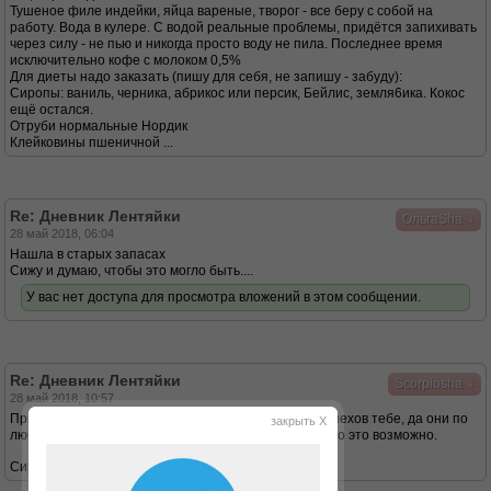
Тушеное филе индейки, яйца вареные, творог - все беру с собой на
работу. Вода в кулере. С водой реальные проблемы, придётся запихивать
через силу - не пью и никогда просто воду не пила. Последнее время
исключительно кофе с молоком 0,5%
Для диеты надо заказать (пишу для себя, не запишу - забуду):
Сиропы: ваниль, черника, абрикос или персик, Бейлис, земля6ика. Кокос
ещё остался.
Отруби нормальные Нордик
Клейковины пшеничной ...
Re: Дневник Лентяйки
↓
ОльгаSha
28 май 2018, 06:04
Нашла в старых запасах
Сижу и думаю, чтобы это могло быть....
У вас нет доступа для просмотра вложений в этом сообщении.
Re: Дневник Лентяйки
↓
Scorpiosha
28 май 2018, 10:57
Привет,основательно так подошла к дюканству)) Успехов тебе, да они по
закрыть X
любому будут так как ты знаешь что тебе нужно,и что это возможно.
Сиропов для чего так много берешь?