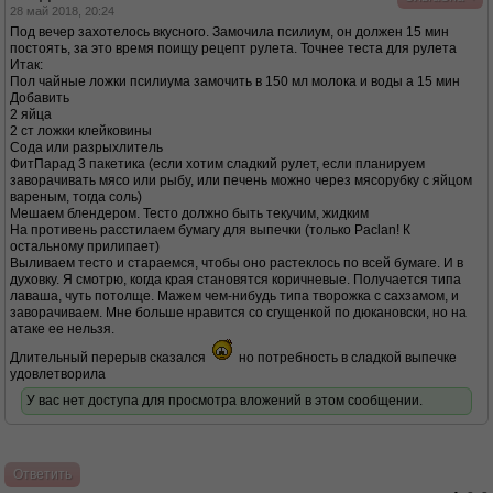
28 май 2018, 20:24
Под вечер захотелось вкусного. Замочила псилиум, он должен 15 мин
постоять, за это время поищу рецепт рулета. Точнее теста для рулета
Итак:
Пол чайные ложки псилиума замочить в 150 мл молока и воды а 15 мин
Добавить
2 яйца
2 ст ложки клейковины
Сода или разрыхлитель
ФитПарад 3 пакетика (если хотим сладкий рулет, если планируем
заворачивать мясо или рыбу, или печень можно через мясорубку с яйцом
вареным, тогда соль)
Мешаем блендером. Тесто должно быть текучим, жидким
На противень расстилаем бумагу для выпечки (только Paclan! К
остальному прилипает)
Выливаем тесто и стараемся, чтобы оно растеклось по всей бумаге. И в
духовку. Я смотрю, когда края становятся коричневые. Получается типа
лаваша, чуть потолще. Мажем чем-нибудь типа творожка с сахзамом, и
заворачиваем. Мне больше нравится со сгущенкой по дюкановски, но на
атаке ее нельзя.
Длительный перерыв сказался
но потребность в сладкой выпечке
удовлетворила
У вас нет доступа для просмотра вложений в этом сообщении.
Ответить