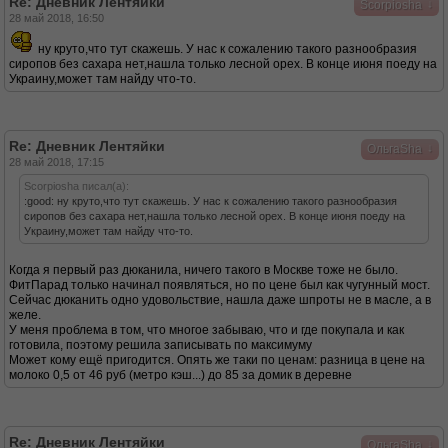
Re: Дневник Лентяйки
↓
Scorpiosha
28 май 2018, 16:50
ну круто,что тут скажешь. У нас к сожалению такого разнообразия
сиропов без сахара нет,нашла только лесной орех. В конце июня поеду на
Украину,может там найду что-то.
Re: Дневник Лентяйки
↓
ОльгаSha
28 май 2018, 17:15
Scorpiosha писал(а):
:good: ну круто,что тут скажешь. У нас к сожалению такого разнообразия
сиропов без сахара нет,нашла только лесной орех. В конце июня поеду на
Украину,может там найду что-то.
Когда я первый раз дюканила, ничего такого в Москве тоже не было.
ФитПарад только начинал появляться, но по цене был как чугунный мост.
Сейчас дюканить одно удовольствие, нашла даже шпроты не в масле, а в
желе.
У меня проблема в том, что многое забываю, что и где покупала и как
готовила, поэтому решила записывать по максимуму
Может кому ещё пригодится. Опять же таки по ценам: разница в цене на
молоко 0,5 от 46 руб (метро кэш...) до 85 за домик в деревне
Re: Дневник Лентяйки
↓
ОльгаSha