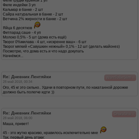
Филе грудки куриной 1 уп
Филе индейки 3 уп
Кальмар в банке - 2 шт
Сайра натуральная в банке - 2 шт
Ветчина 2% жирности в банке - 2 шт
Яйца 6 десятков
Фитпарад саше - 4 уп
Молоко 0,5% - 5 шт (дома есть ещё)
Творог 0%милава - 4 шт, «искренне ваш» - 6 шт
Творог мягкий «Савушкин нежный» 0,1% - 12 шт (делать майонез)
Посмотрю, что дома есть и что надо докупать
Начнёмся...
Re: Дневник Лентяйки
↓
WantToBeSlim
28 май 2018, 00:34
Ого, 45 кг это сильно.. Удачи в повторном пути, по накатанной дорожке
должно быть полегче идти :))
Re: Дневник Лентяйки
↓
ОльгаSha
28 май 2018, 06:00
Маша, привет!
45 - это жутко красиво, нравилось исключительно мне
Так, первый день атаки: