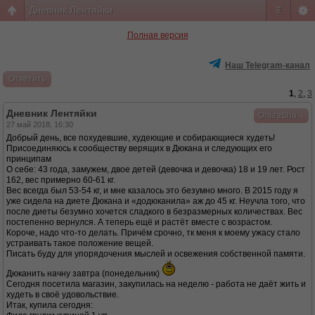
Дневник Лентяйки
#
Полная версия
Наш Telegram-канал
Ответить
1
,
2
,
3
Дневник Лентяйки
↓
ОльгаSha
27 май 2018, 16:30
Добрый день, все похудевшие, худеющие и собирающиеся худеть!
Присоединяюсь к сообществу верящих в Дюкана и следующих его
принципам
О себе: 43 года, замужем, двое детей (девочка и девочка) 18 и 19 лет. Рост
162, вес примерно 60-61 кг.
Вес всегда был 53-54 кг, и мне казалось это безумно много. В 2015 году я
уже сидела на диете Дюкана и «додюканила» аж до 45 кг. Неучла того, что
после диеты безумно хочется сладкого в безразмерных количествах. Вес
постепенно вернулся. А теперь ещё и растёт вместе с возрастом.
Короче, надо что-то делать. Причём срочно, тк меня к моему ужасу стало
устраивать такое положение вещей.
Писать буду для упорядочения мыслей и освежения собственной памяти.
Дюканить начну завтра (понедельник)
Сегодня посетила магазин, закупилась на неделю - работа не даёт жить и
худеть в своё удовольствие.
Итак, купила сегодня: