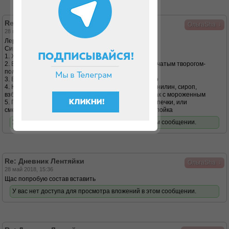
Re: Дневник Лентяйки
↓
ОльгаSha
28 май 2018, 15:33
Лера, привет!
Сироп льётся в
1. Жидкий творожок, получается фруктовый йогурт
2. В «твороженники» - молоко с желатином и крупинчатым творогом-
получается Классный десерт
3. Вкус бейлис и ваниль льётся в кофе - очень вкусно
4. Коктейль - мягкий творожок, молоко или кефир, ванилин, сироп,
взбивается блендером - отличный коктейль почти как с мороженным
5. Пропитываются остывшие коржи дюкановской выпечки, или
смешивается сироп с творожком и получается прослойка
У вас нет доступа для просмотра вложений в этом сообщении.
Re: Дневник Лентяйки
↓
ОльгаSha
28 май 2018, 15:36
Щас попробую состав вставить
У вас нет доступа для просмотра вложений в этом сообщении.