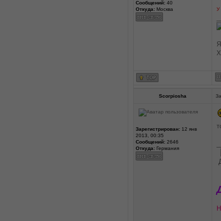
Сообщений:
40
Откуда:
Москва
У
_
Я
Х
Scorpiosha
За
т
Зарегистрирован:
12 янв
2013, 00:35
Сообщений:
2646
_
Откуда:
Германия
Н