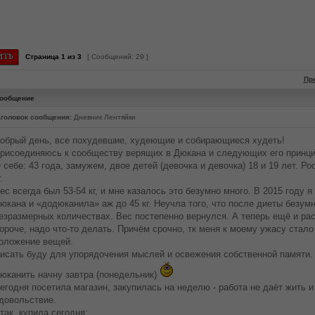
Страница
1
из
3
[ Сообщений: 29 ]
Пр
ообщение
головок сообщения:
Дневник Лентяйки
обрый день, все похудевшие, худеющие и собирающиеся худеть!
рисоединяюсь к сообществу верящих в Дюкана и следующих его принц
 себе: 43 года, замужем, двое детей (девочка и девочка) 18 и 19 лет. Ро
.
ес всегда был 53-54 кг, и мне казалось это безумно много. В 2015 году 
юкана и «додюканила» аж до 45 кг. Неучла того, что после диеты безумн
езразмерных количествах. Вес постепенно вернулся. А теперь ещё и рас
ороче, надо что-то делать. Причём срочно, тк меня к моему ужасу стало
оложение вещей.
исать буду для упорядочения мыслей и освежения собственной памяти.
юканить начну завтра (понедельник)
егодня посетила магазин, закупилась на неделю - работа не даёт жить и
довольствие.
так, купила сегодня: