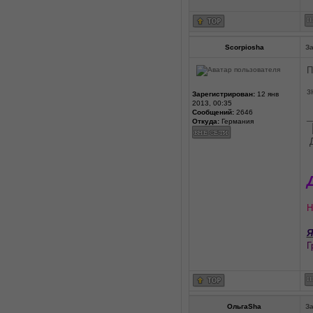
Scorpiosha
За
П
з
Зарегистрирован:
12 янв
2013, 00:35
Сообщений:
2646
_
Откуда:
Германия
Н
Я
Г
ОльгаSha
За