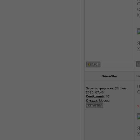
С
О
К
_
Я
Х
ОльгаSha
За
Н
Зарегистрирован:
23 фев
С
2015, 07:46
Сообщений:
40
Откуда:
Москва
У
_
Я
Х