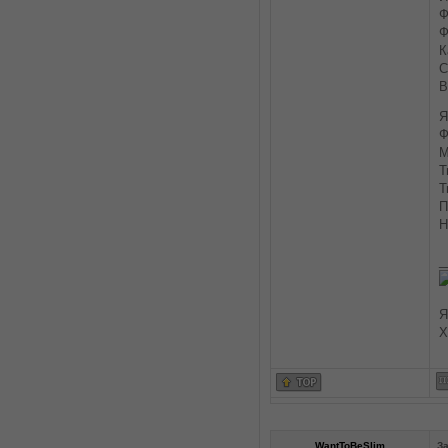
Ф
Ф
К
С
В
Я
Ф
М
Т
Т
П
Н
_
Я
Х
WantToBeSlim
За