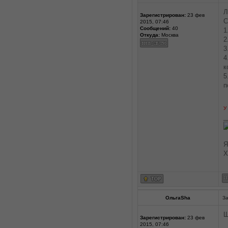
Л
Зарегистрирован:
23 фев
С
2015, 07:46
Сообщений:
40
1
Откуда:
Москва
2
3
4
к
5
п
У
_
Я
Х
ОльгаSha
За
Щ
Зарегистрирован:
23 фев
2015, 07:46