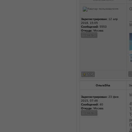
О
Зарегистрирован:
12 апр
_
2018, 15:05
М
Сообщений:
5553
Откуда:
Москва
ОльгаSha
За
М
Зарегистрирован:
23 фев
2015, 07:46
4
Сообщений:
40
Откуда:
Москва
Т
Т
р
П
Д