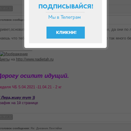
головок сообщения:
Re: Дневник Лентяйки
ривет,основательно так подошла к дюканству)) Успехов тебе, да они по 
наешь что тебе нужно,и что это возможно. Сиропов для чего так много 
________________
Диеты
на
http://www.nadietah.ru
Дорогу осилит идущий.
еделя ЧБ 5.04.2021 -11.04.21 - 2 кг
 Лера,живу тут ))
рафик на 1й странице
головок сообщения:
Re: Дневник Лентяйки