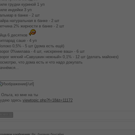
иле грудки куриной 1 уп
иле индейки 3 уп
альмар в банке - 2 шт
айра натуральная в банке - 2 шт
етчина 2% жирности в банке - 2 шт
йца 6 десятков
итпарад саше - 4 уп
олоко 0,5% - 5 шт (дома есть ещё)
ворог 0%милава - 4 шт, «искренне ваш» - 6 шт
ворог мягкий «Савушкин нежный» 0,1% - 12 шт (делать майонез)
осмотрю, что дома есть и что надо докупать
ачнёмся...
________________
[/url]
 Ольга, ко мне на ты
удею здесь
viewtopic.php?f=18&t=11172
головок сообщения:
Re: Дневник Лентяйки