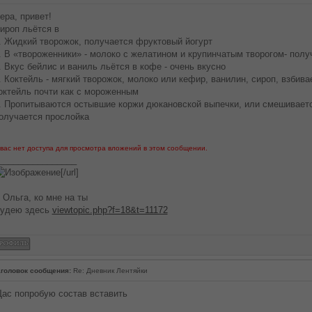
ера, привет!
ироп льётся в
. Жидкий творожок, получается фруктовый йогурт
. В «твороженники» - молоко с желатином и крупинчатым творогом- пол
. Вкус бейлис и ваниль льётся в кофе - очень вкусно
. Коктейль - мягкий творожок, молоко или кефир, ванилин, сироп, взбив
октейль почти как с мороженным
. Пропитываются остывшие коржи дюкановской выпечки, или смешиваетс
олучается прослойка
 вас нет доступа для просмотра вложений в этом сообщении.
________________
[/url]
 Ольга, ко мне на ты
удею здесь
viewtopic.php?f=18&t=11172
головок сообщения:
Re: Дневник Лентяйки
ас попробую состав вставить