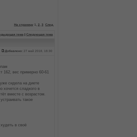
На страницу
1
,
2
,
3
След.
едыдущая тема
|
Следующая тема
Добавлено:
27 май 2018, 16:30
ипам
ст 162, вес примерно 60-61
я уже сидела на диете
о хочется сладкого в
тёт вместе с возрастом.
 устраивать такое
 худеть в своё