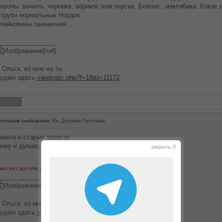
иропы: ваниль, черника, абрикос или персик, Бейлис, земля6ика. Кокос 
труби нормальные Нордик
лейковины пшеничной ...
________________
[/url]
 Ольга, ко мне на ты
удею здесь
viewtopic.php?f=18&t=11172
головок сообщения:
Re: Дневник Лентяйки
ашла в старых запасах
ижу и думаю, чтобы это могло быть....
закрыть X
 вас нет доступа для просмотра вложений в этом сообщении.
________________
[/url]
 Ольга, ко мне на ты
удею здесь
viewtopic.php?f=18&t=11172