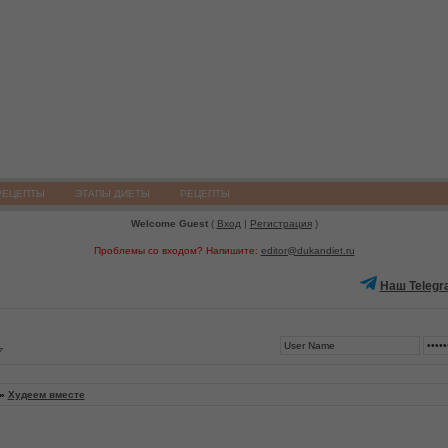
РЕЦЕПТЫ
ЭТАПЫ ДИЕТЫ
РЕЦЕПТЫ
Welcome Guest
(
Вход
|
Регистрация
)
Проблемы со входом? Напишите:
editor@dukandiet.ru
Наш Telegr
7
»
Худеем вместе