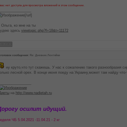
 вас нет доступа для просмотра вложений в этом сообщении.
________________
[/url]
 Ольга, ко мне на ты
удею здесь
viewtopic.php?f=18&t=11172
головок сообщения:
Re: Дневник Лентяйки
ну круто,что тут скажешь. У нас к сожалению такого разнообразия си
олько лесной орех. В конце июня поеду на Украину,может там найду что-
________________
Диеты
на
http://www.nadietah.ru
Дорогу осилит идущий.
еделя ЧБ 5.04.2021 -11.04.21 - 2 кг