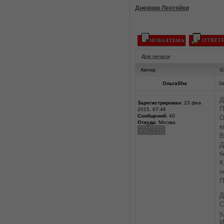
Дневник Лентяйки
Для печати
Автор
С
ОльгаSha
За
Д
Зарегистрирован:
23 фев
П
2015, 07:46
Сообщений:
40
О
Откуда:
Москва
кг
В
Д
б
К
п
П
Д
С
у
И