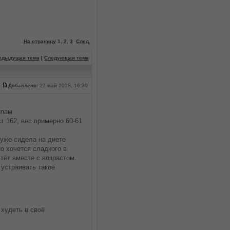
На страницу
1
,
2
,
3
След.
едыдущая тема
|
Следующая тема
Добавлено:
27 май 2018, 16:30
ипам
ст 162, вес примерно 60-61
я уже сидела на диете
о хочется сладкого в
тёт вместе с возрастом.
 устраивать такое
 худеть в своё