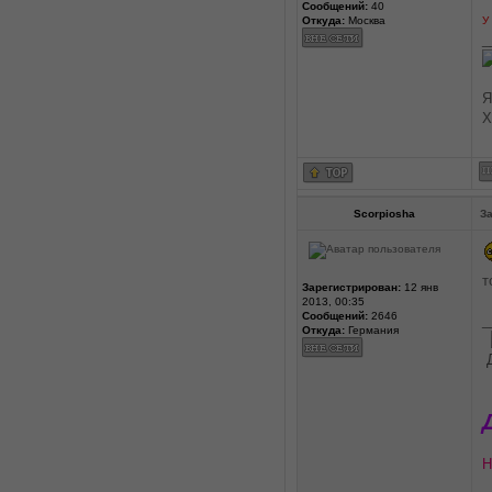
Сообщений:
40
Откуда:
Москва
У
_
Я
Х
Scorpiosha
За
т
Зарегистрирован:
12 янв
2013, 00:35
Сообщений:
2646
_
Откуда:
Германия
Н