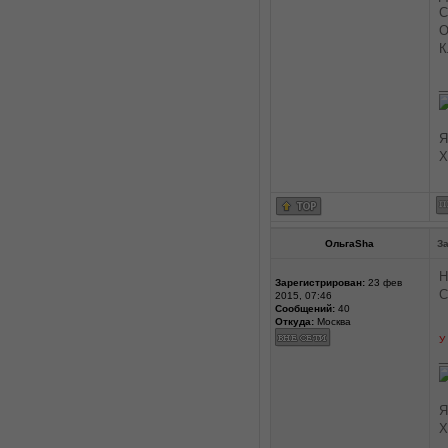
С
О
К
_
Я
Х
ОльгаSha
За
Н
Зарегистрирован:
23 фев
С
2015, 07:46
Сообщений:
40
Откуда:
Москва
У
_
Я
Х