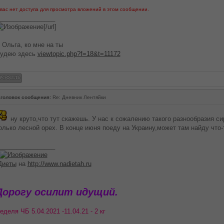
 вас нет доступа для просмотра вложений в этом сообщении.
________________
[/url]
 Ольга, ко мне на ты
удею здесь
viewtopic.php?f=18&t=11172
головок сообщения:
Re: Дневник Лентяйки
ну круто,что тут скажешь. У нас к сожалению такого разнообразия си
олько лесной орех. В конце июня поеду на Украину,может там найду что-
________________
Диеты
на
http://www.nadietah.ru
Дорогу осилит идущий.
еделя ЧБ 5.04.2021 -11.04.21 - 2 кг