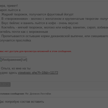
ера, привет!
ироп льётся в
. Жидкий творожок, получается фруктовый йогурт
. В «твороженники» - молоко с желатином и крупинчатым творогом- пол
. Вкус бейлис и ваниль льётся в кофе - очень вкусно
. Коктейль - мягкий творожок, молоко или кефир, ванилин, сироп, взбив
октейль почти как с мороженным
. Пропитываются остывшие коржи дюкановской выпечки, или смешиваетс
олучается прослойка
 вас нет доступа для просмотра вложений в этом сообщении.
________________
[/url]
 Ольга, ко мне на ты
удею здесь
viewtopic.php?f=18&t=11172
головок сообщения:
Re: Дневник Лентяйки
ас попробую состав вставить