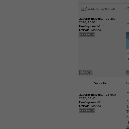
О
Зарегистрирован:
12 апр
_
2018, 15:05
М
Сообщений:
5553
Откуда:
Москва
ОльгаSha
За
М
Зарегистрирован:
23 фев
2015, 07:46
4
Сообщений:
40
Откуда:
Москва
Т
Т
р
П
Д