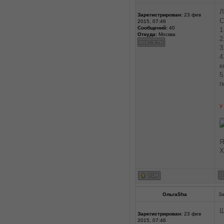
Л
Зарегистрирован:
23 фев
С
2015, 07:46
Сообщений:
40
1
Откуда:
Москва
2
3
4
к
5
п
У
_
Я
Х
ОльгаSha
За
Щ
Зарегистрирован:
23 фев
2015, 07:46