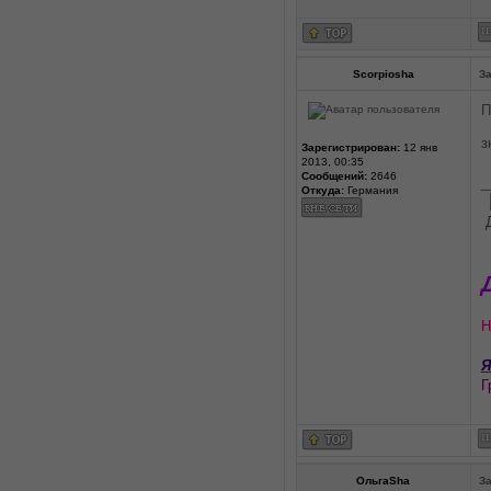
Scorpiosha
За
П
з
Зарегистрирован:
12 янв
2013, 00:35
Сообщений:
2646
_
Откуда:
Германия
Н
Я
Г
ОльгаSha
За