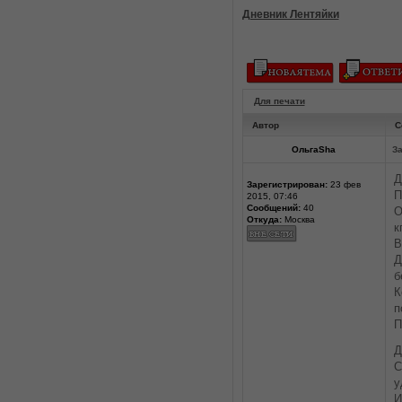
Дневник Лентяйки
Для печати
Автор
С
ОльгаSha
За
Д
Зарегистрирован:
23 фев
П
2015, 07:46
Сообщений:
40
О
Откуда:
Москва
кг
В
Д
б
К
п
П
Д
С
у
И