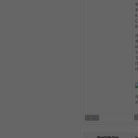
Ф
Ф
К
С
В
Я
Ф
М
Т
Т
П
Н
_
Я
Х
WantToBeSlim
За