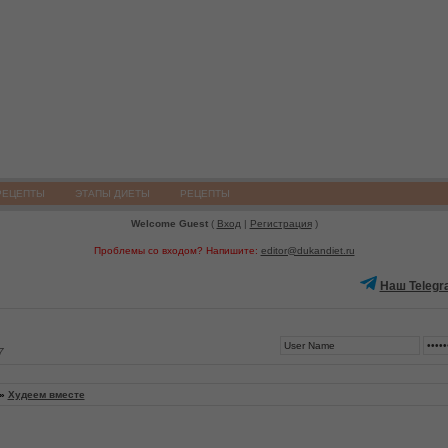
РЕЦЕПТЫ
ЭТАПЫ ДИЕТЫ
РЕЦЕПТЫ
Welcome Guest
(
Вход
|
Регистрация
)
Проблемы со входом? Напишите:
editor@dukandiet.ru
Наш Telegr
7
»
Худеем вместе