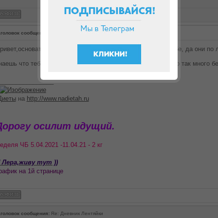
головок сообщения:
Re: Дневник Лентяйки
ривет,основательно так подошла к дюканству)) Успехов тебе, да они по 
наешь что тебе нужно,и что это возможно. Сиропов для чего так много 
________________
Диеты
на
http://www.nadietah.ru
Дорогу осилит идущий.
еделя ЧБ 5.04.2021 -11.04.21 - 2 кг
 Лера,живу тут ))
рафик на 1й странице
головок сообщения:
Re: Дневник Лентяйки