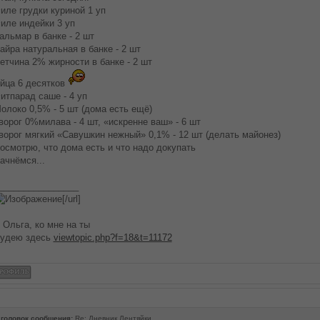
иле грудки куриной 1 уп
иле индейки 3 уп
альмар в банке - 2 шт
айра натуральная в банке - 2 шт
етчина 2% жирности в банке - 2 шт
йца 6 десятков
итпарад саше - 4 уп
олоко 0,5% - 5 шт (дома есть ещё)
ворог 0%милава - 4 шт, «искренне ваш» - 6 шт
ворог мягкий «Савушкин нежный» 0,1% - 12 шт (делать майонез)
осмотрю, что дома есть и что надо докупать
ачнёмся...
________________
[/url]
 Ольга, ко мне на ты
удею здесь
viewtopic.php?f=18&t=11172
головок сообщения:
Re: Дневник Лентяйки