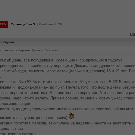
Страница
1
из
3
[ Сообщений: 29 ]
Пр
ообщение
головок сообщения:
Дневник Лентяйки
обрый день, все похудевшие, худеющие и собирающиеся худеть!
рисоединяюсь к сообществу верящих в Дюкана и следующих его принц
 себе: 43 года, замужем, двое детей (девочка и девочка) 18 и 19 лет. Ро
.
ес всегда был 53-54 кг, и мне казалось это безумно много. В 2015 году 
юкана и «додюканила» аж до 45 кг. Неучла того, что после диеты безумн
езразмерных количествах. Вес постепенно вернулся. А теперь ещё и рас
ороче, надо что-то делать. Причём срочно, тк меня к моему ужасу стало
оложение вещей.
исать буду для упорядочения мыслей и освежения собственной памяти.
юканить начну завтра (понедельник)
егодня посетила магазин, закупилась на неделю - работа не даёт жить и
довольствие.
так, купила сегодня: