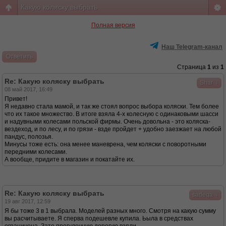
Какую коляску выбрать
Полная версия
Наш Telegram-канал
Ответить
Страница
1
из
1
Re: Какую коляску выбрать
↓
Shar
08 май 2017, 16:49
Привет!
Я недавно стала мамой, и так же стоял вопрос выбора коляски. Тем более
что их такое множество. В итоге взяла 4-х колесную с одинаковыми шасси
и надувными колесами польской фирмы. Очень довольна - это коляска-
вездеход, и по лесу, и по грязи - взде пройдет + удобно заезжает на любой
пандус, полозья.
Минусы тоже есть: она менее маневрена, чем коляски с поворотными
передними колесами.
А вообще, придите в магазин и покатайте их.
Re: Какую коляску выбрать
↓
sadeqa
19 авг 2017, 12:59
Я бы тоже 3 в 1 выбрала. Моделей разных много. Смотря на какую сумму
вы расчитываете. Я сперва подешевле купила. Ьыла в средствах