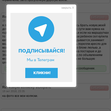
ограничена. Зато прогулочную дорогую взяли.
закрыть X
Re: Какую коляску выбрать
↓
БеБеШка
18 окт 2018, 23:34
я покупала по объявлению и даже не заморачивалась брать новую,моей
дочери сей час 10 месяцев,и я поняла что коляска по сути вам нужна на
год,пока малыш катаете в люльке,как сядет прогулка,и если на маршрутках
то трость.я брала 2 в 1 индиго мне понравилась,но как ребенок сел купила
капеллу 3х колесную(она кстати очень удобная,складывается,занимает
мало места,а блоки всетки занимают место) и трость лорелли.кресло для
машины решила купить отдельно,по началу ездили в блоке люлька ,а
потом в прогулочном,а кресло я решила брать чтоб на постарше и до
36кг,а маленькие кресла мне кажется деньги на ветер.по объявлениям
можно выбрать кстати очень приличную коляску и за не большую
цену,лучше еще что нибудь накупить ребенку.
У вас нет доступа для просмотра вложений в этом сообщении.
Re: Какую коляску выбрать
↓
БеБеШка
18 окт 2018, 23:35
на фото все мои коляски.