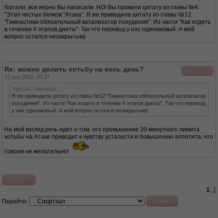
Nатали, все верно Вы написали. НО! Вы привели цитату из главы №4
"Этап чистых белков "Атака". Я же приводила цитату из главы №12
"Гимнастика-обязательный катализатор похудения". Из части "Как ходить
в течении 4 этапов диеты". Так что перевод у нас одинаковый. А мой
вопрос остался незакрытым)
Re: можно делить хотьбу на весь день?
↓
Nатали
27 сен 2012, 05:37
Tigrrra27 писал(а):
Я же приводила цитату из главы №12 "Гимнастика-обязательный катализатор
похудения". Из части "Как ходить в течении 4 этапов диеты". Так что перевод
у нас одинаковый. А мой вопрос остался незакрытым)
На мой взгляд речь идет о том, что превышение 20-минутного лимита
хотьбы на Атаке приводит к чувству усталости и повышению аппетита, что
совсем не желательно!
Ответить
1
,
2
Перейти: