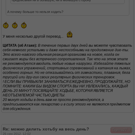
предписания ни в большую, ни в меньшую сторону
А почему больше то нельзя ходить?
У меня несколько другой перевод...
ЦИТАТА (об Атаке):
В течение первых двух дней вы можете чувствовать
себя немного усталыми и даже неспособными на продолжение дие-ты.
Это всего-навсего обычная реакция организма на новое, когда он
сжигает жиры без встречного сопротивления. Так что на этом этапе
не рекомендуется вводить любые новые нагрузки. Избегайте тяжелых
физических упражнений, спортивных соревнований и катания на лыжах,
особенно горных. Но не отказывайтесь от гимнастики, плавания, бега
трусцой или дру-гих своих регулярных физических тренировок.
! ЕСЛИ ВЫ ПРИВЫКЛИ ЗАНИМАТЬСЯ ЕЖЕДНЕВНО, ПРОДОЛЖАЙТЕ, НО
ПОМНИТЕ: КАКИМ БЫ ВИДОМ СПОРТА ВЫ НИ УВЛЕКАЛИСЬ, КАЖДЫЙ
ДЕНЬ 20 МИНУТ ПОСВЯЩАЙТЕ ХОДЬБЕ, КОТОРАЯ ЯВЛЯЕТСЯ
НЕОТЪЕМЛЕМОЙ ЧАСТЬЮ ДИЕТЫ.
20 минут ходьбы в день вам не просто рекомендуются, а
предписываются как лекарство и в силу этого не являются предметом
для обсуждения.
Re: можно делить хотьбу на весь день?
↓
Tigrrra27
26 сен 2012, 12:02