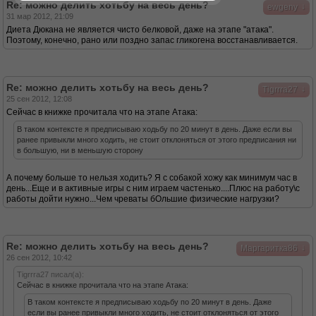
Re: можно делить хотьбу на весь день?
↓
ewgeny
31 мар 2012, 21:09
Диета Дюкана не является чисто белковой, даже на этапе "атака".
Поэтому, конечно, рано или поздно запас гликогена восстанавливается.
Re: можно делить хотьбу на весь день?
↓
Tigrrra27
25 сен 2012, 12:08
Сейчас в книжке прочитала что на этапе Атака:
В таком контексте я предписываю ходьбу по 20 минут в день. Даже если вы
ранее привыкли много ходить, не стоит отклоняться от этого предписания ни
в большую, ни в меньшую сторону
А почему больше то нельзя ходить? Я с собакой хожу как минимум час в
день...Еще и в активные игры с ним играем частенько....Плюс на работу\с
работы дойти нужно...Чем чреваты бОльшие физические нагрузки?
Re: можно делить хотьбу на весь день?
↓
Маргаритка86
26 сен 2012, 10:42
Tigrrra27 писал(а):
Сейчас в книжке прочитала что на этапе Атака:
В таком контексте я предписываю ходьбу по 20 минут в день. Даже
если вы ранее привыкли много ходить, не стоит отклоняться от этого