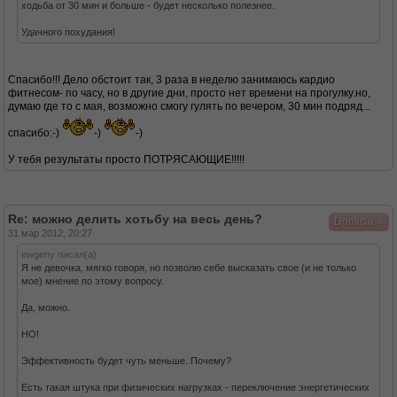
ходьба от 30 мин и больше - будет несколько полезнее.
Удачного похудания!
Спасибо!!! Дело обстоит так, 3 раза в неделю занимаюсь кардио
фитнесом- по часу, но в другие дни, просто нет времени на прогулку.но,
думаю где то с мая, возможно смогу гулять по вечером, 30 мин подряд...
спасибо:-)
-)
-)
У тебя результаты просто ПОТРЯСАЮЩИЕ!!!!!
Re: можно делить хотьбу на весь день?
↓
Domicia
31 мар 2012, 20:27
ewgeny писал(а):
Я не девочка, мягко говоря, но позволю себе высказать свое (и не только
мое) мнение по этому вопросу.
Да, можно.
НО!
Эффективность будет чуть меньше. Почему?
Есть такая штука при физических нагрузках - переключение энергетических