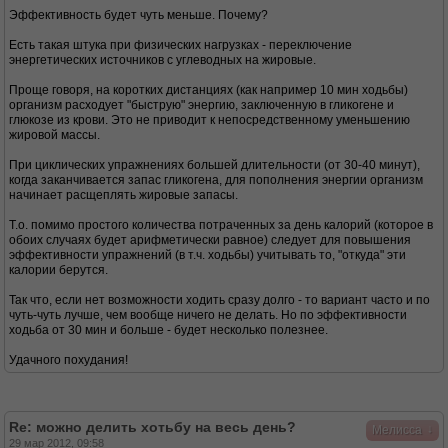
Эффективность будет чуть меньше. Почему?
Есть такая штука при физических нагрузках - переключение
энергетических источников с углеводных на жировые.
Проще говоря, на коротких дистанциях (как например 10 мин ходьбы)
организм расходует "быструю" энергию, заключенную в гликогене и
глюкозе из крови. Это не приводит к непосредственному уменьшению
жировой массы.
При циклических упражнениях большей длительности (от 30-40 минут),
когда заканчивается запас гликогена, для пополнения энергии организм
начинает расщеплять жировые запасы.
Т.о. помимо простого количества потраченных за день калорий (которое в
обоих случаях будет арифметически равное) следует для повышения
эффективности упражнений (в т.ч. ходьбы) учитывать то, "откуда" эти
калории берутся.
Так что, если нет возможности ходить сразу долго - то вариант часто и по
чуть-чуть лучше, чем вообще ничего не делать. Но по эффективности
ходьба от 30 мин и больше - будет несколько полезнее.
Удачного похудания!
Re: можно делить хотьбу на весь день?
↓
Мелисса
29 мар 2012, 09:58