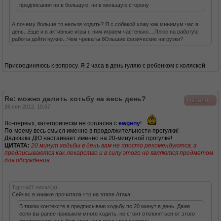
предписания ни в большую, ни в меньшую сторону
А почему больше то нельзя ходить? Я с собакой хожу как минимум час в
день...Еще и в активные игры с ним играем частенько....Плюс на работу\с
работы дойти нужно...Чем чреваты бОльшие физические нагрузки?
Присоединяюсь к вопросу. Я 2 часа в день гуляю с ребенком с коляской
Re: можно делить хотьбу на весь день?
↓
Nатали
26 сен 2012, 10:57
Во-первых, категорически не согласна с
ewgeny
!
По-моему весь смысл именно в продолжительности прогулки!
Дядюшка ДЮ настаивает именно на 20-минутной прогулке!
ЦИТАТА:
20 минут ходьбы в день вам не просто рекомендуются, а
предписываются как лекарство и в силу этого не являются предметом
для обсуждения.
Tigrrra27 писал(а):
Сейчас в книжке прочитала что на этапе Атака:
В таком контексте я предписываю ходьбу по 20 минут в день. Даже
если вы ранее привыкли много ходить, не стоит отклоняться от этого