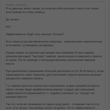
ewgeny писал(а):
Я не девочка, мягко говоря, но позволю себе высказать свое (и не только
мое) мнение по этому вопросу.
Да, можно.
НО!
Эффективность будет чуть меньше. Почему?
Есть такая штука при физических нагрузках - переключение энергетических
источников с углеводных на жировые.
Проще говоря, на коротких дистанциях (как например 10 мин ходьбы)
организм расходует "быструю" энергию, заключенную в гликогене и глюкозе
из крови. Это не приводит к непосредственному уменьшению жировой
массы.
При циклических упражнениях большей длительности (от 30-40 минут), когда
заканчивается запас гликогена, для пополнения энергии организм начинает
расщеплять жировые запасы.
Т.о. помимо простого количества потраченных за день калорий (которое в
обоих случаях будет арифметически равное) следует для повышения
эффективности упражнений (в т.ч. ходьбы) учитывать то, "откуда" эти
калории берутся.
Так что, если нет возможности ходить сразу долго - то вариант часто и по
чуть-чуть лучше, чем вообще ничего не делать. Но по эффективности