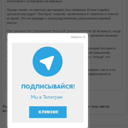
источников с углеводных на жировые.
Проще говоря, на коротких дистанциях (как например 10 мин ходьбы)
организм расходует "быструю" энергию, заключенную в гликогене и глюкозе
из крови. Это не приводит к непосредственному уменьшению жировой
массы.
При циклических упражнениях большей длительности (от 30-40 минут), когда
заканчивается запас гликогена, для пополнения энергии организм начинает
закрыть X
расщеплять жировые запасы.
Т.о. помимо простого количества потраченных за день калорий (которое в
обоих случаях будет арифметически равное) следует для повышения
эффективности упражнений (в т.ч. ходьбы) учитывать то, "откуда" эти
калории берутся.
Так что, если нет возможности ходить сразу долго - то вариант часто и по
чуть-чуть лучше, чем вообще ничего не делать. Но по эффективности
ходьба от 30 мин и больше - будет несколько полезнее.
Удачного похудания!
Разве на белковой диете типа дюкана гликоген после того, как он
использован во время атаки, восполняется?