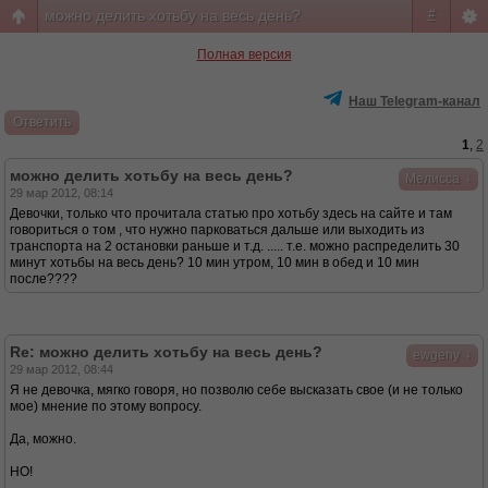
можно делить хотьбу на весь день?
#
Полная версия
Наш Telegram-канал
Ответить
1
,
2
можно делить хотьбу на весь день?
↓
Мелисса
29 мар 2012, 08:14
Девочки, только что прочитала статью про хотьбу здесь на сайте и там
говориться о том , что нужно парковаться дальше или выходить из
транспорта на 2 остановки раньше и т.д. ..... т.е. можно распределить 30
минут хотьбы на весь день? 10 мин утром, 10 мин в обед и 10 мин
после????
Re: можно делить хотьбу на весь день?
↓
ewgeny
29 мар 2012, 08:44
Я не девочка, мягко говоря, но позволю себе высказать свое (и не только
мое) мнение по этому вопросу.
Да, можно.
НО!