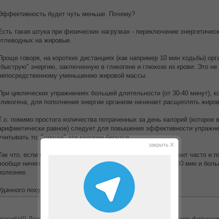
Эффективность будет чуть меньше. Почему?
Есть такая штука при физических нагрузках - переключение энергетическ
углеводных на жировые.
Проще говоря, на коротких дистанциях (как например 10 мин ходьбы) ор
"быструю" энергию, заключенную в гликогене и глюкозе из крови. Это не
непосредственному уменьшению жировой массы.
При циклических упражнениях большей длительности (от 30-40 минут), ко
гликогена, для пополнения энергии организм начинает расщеплять жиро
Т.о. помимо простого количества потраченных за день калорий (которое 
арифметически равное) следует для повышения эффективности упражнени
учитывать то, "откуда" эти калории берутся.
закрыть X
Так что, если нет возможности ходить сразу долго - то вариант часто и п
вообще ничего не делать. Но по эффективности ходьба от 30 мин и боль
полезнее.
Удачного похудания!
пасибо!!! Дело обстоит так, 3 раза в неделю занимаюсь кардио фитнесом-