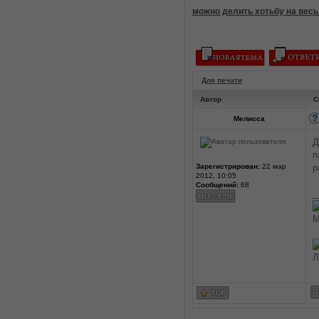
можно делить хотьбу на весь
Для печати
Автор
С
Мелисса
Д
п
Зарегистрирован:
22 мар
р
2012, 10:05
Сообщений:
68
_
М
Л