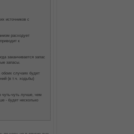
их источников с
ганизм расходует
 приводит к
гда заканчивается запас
вые запасы.
в обоих случаях будет
й (в т.ч. ходьбы)
о чуть-чуть лучше, чем
ше - будет несколько
 по часу, но в другие дни,