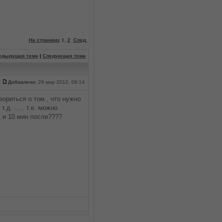
На страницу
1
,
2
След.
едыдущая тема
|
Следующая тема
Добавлено:
29 мар 2012, 08:14
вориться о том , что нужно
д. ..... т.е. можно
д и 10 мин после????