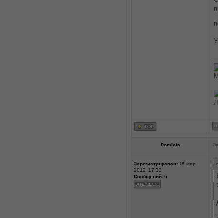
п
п
У
_
М
Л
Domicia
За
Зарегистрирован:
15 мар
e
2012, 17:33
Сообщений:
6