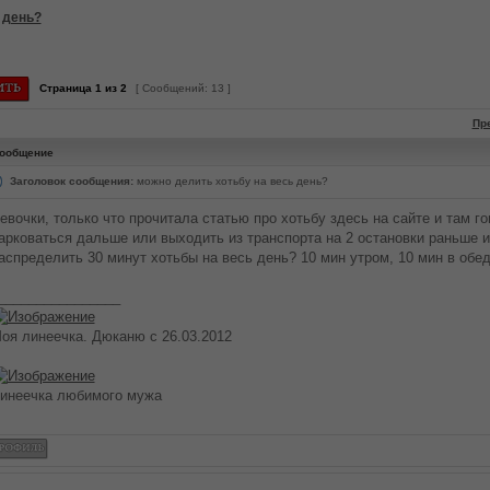
 день?
Страница
1
из
2
[ Сообщений: 13 ]
Пр
ообщение
Заголовок сообщения:
можно делить хотьбу на весь день?
евочки, только что прочитала статью про хотьбу здесь на сайте и там го
арковаться дальше или выходить из транспорта на 2 остановки раньше и т.
аспределить 30 минут хотьбы на весь день? 10 мин утром, 10 мин в обе
________________
оя линеечка. Дюканю с 26.03.2012
инеечка любимого мужа