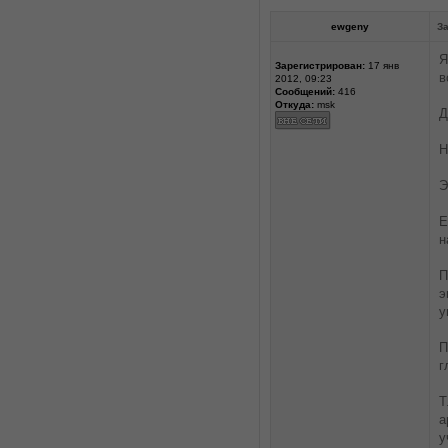
ewgeny
За
Я
Зарегистрирован:
17 янв
в
2012, 09:23
Сообщений:
416
Откуда:
msk
Д
Н
Э
Е
н
П
э
у
П
г
Т
а
у