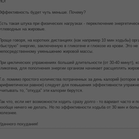
НО!
Эффективность будет чуть меньше. Почему?
Есть такая штука при физических нагрузках - переключение энергетическ
углеводных на жировые.
Проще говоря, на коротких дистанциях (как например 10 мин ходьбы) ор
"быструю" энергию, заключенную в гликогене и глюкозе из крови. Это не
непосредственному уменьшению жировой массы.
При циклических упражнениях большей длительности (от 30-40 минут), ко
гликогена, для пополнения энергии организм начинает расщеплять жиро
Т.о. помимо простого количества потраченных за день калорий (которое 
арифметически равное) следует для повышения эффективности упражнени
учитывать то, "откуда" эти калории берутся.
Так что, если нет возможности ходить сразу долго - то вариант часто и п
вообще ничего не делать. Но по эффективности ходьба от 30 мин и боль
полезнее.
Удачного похудания!