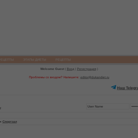
РЕЦЕПТЫ
ЭТАПЫ ДИЕТЫ
РЕЦЕПТЫ
Welcome Guest
(
Вход
|
Регистрация
)
Проблемы со входом? Напишите:
editor@dukandiet.ru
Наш Telegr
4
»
Спортзал