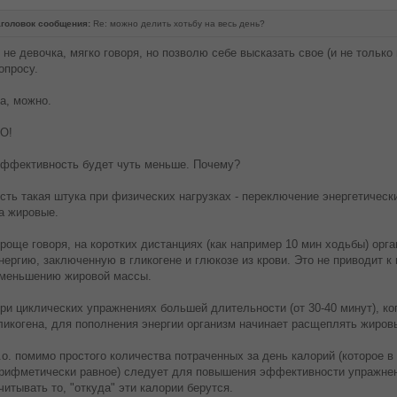
головок сообщения:
Re: можно делить хотьбу на весь день?
 не девочка, мягко говоря, но позволю себе высказать свое (и не только
опросу.
а, можно.
О!
ффективность будет чуть меньше. Почему?
сть такая штука при физических нагрузках - переключение энергетическ
а жировые.
роще говоря, на коротких дистанциях (как например 10 мин ходьбы) орг
нергию, заключенную в гликогене и глюкозе из крови. Это не приводит 
меньшению жировой массы.
ри циклических упражнениях большей длительности (от 30-40 минут), ко
ликогена, для пополнения энергии организм начинает расщеплять жиров
.о. помимо простого количества потраченных за день калорий (которое в
рифметически равное) следует для повышения эффективности упражнени
читывать то, "откуда" эти калории берутся.