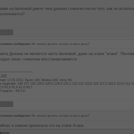
азве на белковой диете типа дюкана гликоген после того, как он использ
осполняется?
головок сообщения:
Re: можно делить хотьбу на весь день?
иета Дюкана не является чисто белковой, даже на этапе "атака". Поэтом
оздно запас гликогена восстанавливается.
________________
 тут
тарт 17.01.2012. Было 140. Можно 100. Хочу 90.
о неделям: 140 137 133 129,5 129,5 126,8 125,2 123 122 119,5 118 117,5 116,5 114,5 112 109
2,5 91,6 91,6 91,6 90,7
8 недель: -49,3 кг
головок сообщения:
Re: можно делить хотьбу на весь день?
ейчас в книжке прочитала что на этапе Атака:
итата: