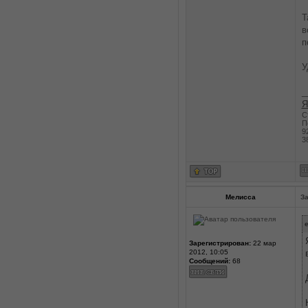
Т
в
п
У
_
Я
С
П
9
3
Мелисса
За
e
Зарегистрирован:
22 мар
2012, 10:05
Сообщений:
68