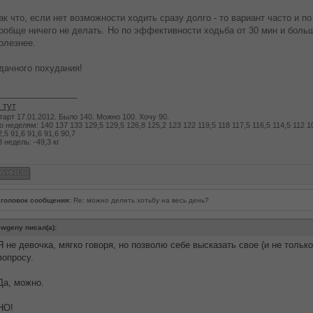
ак что, если нет возможности ходить сразу долго - то вариант часто и п
ообще ничего не делать. Но по эффективности ходьба от 30 мин и больш
олезнее.
дачного похудания!
________________
 тут
тарт 17.01.2012. Было 140. Можно 100. Хочу 90.
о неделям: 140 137 133 129,5 129,5 126,8 125,2 123 122 119,5 118 117,5 116,5 114,5 112 109
2,5 91,6 91,6 91,6 90,7
8 недель: -49,3 кг
головок сообщения:
Re: можно делить хотьбу на весь день?
wgeny писал(а):
Я не девочка, мягко говоря, но позволю себе высказать свое (и не тольк
вопросу.
Да, можно.
НО!