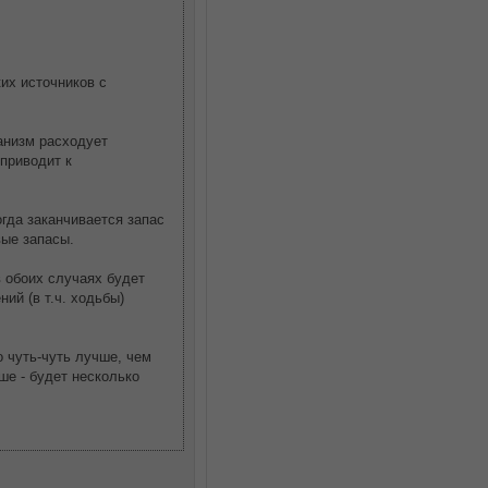
их источников с
ганизм расходует
 приводит к
гда заканчивается запас
вые запасы.
в обоих случаях будет
й (в т.ч. ходьбы)
о чуть-чуть лучше, чем
ше - будет несколько