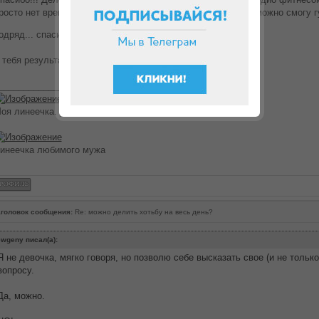
росто нет времени на прогулку.но, думаю где то с мая, возможно смогу г
одряд... спасибо:-)
-)
-)
 тебя результаты просто ПОТРЯСАЮЩИЕ!!!!!
________________
оя линеечка. Дюканю с 26.03.2012
инеечка любимого мужа
головок сообщения:
Re: можно делить хотьбу на весь день?
wgeny писал(а):
Я не девочка, мягко говоря, но позволю себе высказать свое (и не тольк
вопросу.
Да, можно.