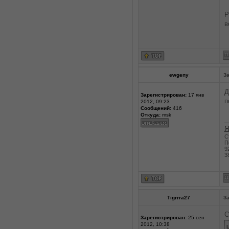
Р
в
ewgeny
За
Д
Зарегистрирован:
17 янв
п
2012, 09:23
Сообщений:
416
Откуда:
msk
_
Я
С
П
9
3
Tigrrra27
За
С
Зарегистрирован:
25 сен
2012, 10:38
Ц