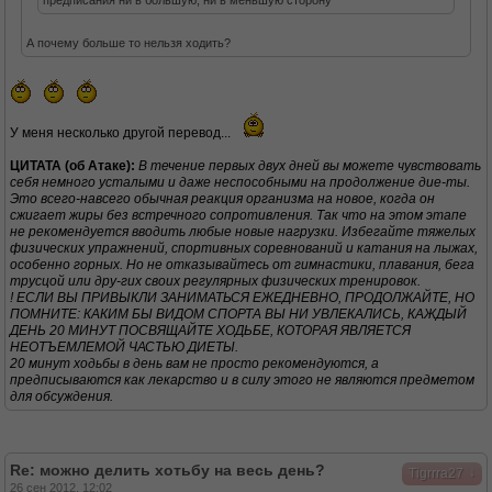
предписания ни в большую, ни в меньшую сторону
А почему больше то нельзя ходить?
У меня несколько другой перевод...
ЦИТАТА (об Атаке):
В течение первых двух дней вы можете чувствовать
себя немного усталыми и даже неспособными на продолжение дие-ты.
Это всего-навсего обычная реакция организма на новое, когда он
сжигает жиры без встречного сопротивления. Так что на этом этапе
не рекомендуется вводить любые новые нагрузки. Избегайте тяжелых
физических упражнений, спортивных соревнований и катания на лыжах,
особенно горных. Но не отказывайтесь от гимнастики, плавания, бега
трусцой или дру-гих своих регулярных физических тренировок.
! ЕСЛИ ВЫ ПРИВЫКЛИ ЗАНИМАТЬСЯ ЕЖЕДНЕВНО, ПРОДОЛЖАЙТЕ, НО
ПОМНИТЕ: КАКИМ БЫ ВИДОМ СПОРТА ВЫ НИ УВЛЕКАЛИСЬ, КАЖДЫЙ
ДЕНЬ 20 МИНУТ ПОСВЯЩАЙТЕ ХОДЬБЕ, КОТОРАЯ ЯВЛЯЕТСЯ
НЕОТЪЕМЛЕМОЙ ЧАСТЬЮ ДИЕТЫ.
20 минут ходьбы в день вам не просто рекомендуются, а
предписываются как лекарство и в силу этого не являются предметом
для обсуждения.
Re: можно делить хотьбу на весь день?
↓
Tigrrra27
26 сен 2012, 12:02