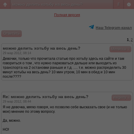
можно делить хотьбу на весь день?
#
Полная версия
Наш Telegram-канал
Ответить
1
,
2
можно делить хотьбу на весь день?
↓
Мелисса
29 мар 2012, 08:14
Девочки, только что прочитала статью про хотьбу здесь на сайте и там
говориться о том , что нужно парковаться дальше или выходить из
транспорта на 2 остановки раньше и т.д. ..... т.е. можно распределить 30
минут хотьбы на весь день? 10 мин утром, 10 мин в обед и 10 мин
после????
Re: можно делить хотьбу на весь день?
↓
ewgeny
29 мар 2012, 08:44
Я не девочка, мягко говоря, но позволю себе высказать свое (и не только
мое) мнение по этому вопросу.
Да, можно.
НО!