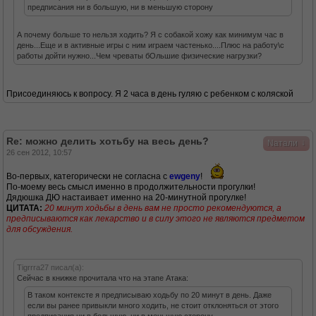
предписания ни в большую, ни в меньшую сторону
А почему больше то нельзя ходить? Я с собакой хожу как минимум час в
день...Еще и в активные игры с ним играем частенько....Плюс на работу\с
работы дойти нужно...Чем чреваты бОльшие физические нагрузки?
Присоединяюсь к вопросу. Я 2 часа в день гуляю с ребенком с коляской
Re: можно делить хотьбу на весь день?
↓
Nатали
26 сен 2012, 10:57
Во-первых, категорически не согласна с
ewgeny
!
По-моему весь смысл именно в продолжительности прогулки!
Дядюшка ДЮ настаивает именно на 20-минутной прогулке!
ЦИТАТА:
20 минут ходьбы в день вам не просто рекомендуются, а
предписываются как лекарство и в силу этого не являются предметом
для обсуждения.
Tigrrra27 писал(а):
Сейчас в книжке прочитала что на этапе Атака:
В таком контексте я предписываю ходьбу по 20 минут в день. Даже
если вы ранее привыкли много ходить, не стоит отклоняться от этого