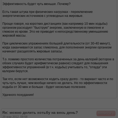
Эффективность будет чуть меньше. Почему?
Есть такая штука при физических нагрузках - переключение
энергетических источников с углеводных на жировые.
Проще говоря, на коротких дистанциях (как например 10 мин ходьбы)
организм расходует "быструю" энергию, заключенную в гликогене и
глюкозе из крови. Это не приводит к непосредственному уменьшению
жировой массы.
При циклических упражнениях большей длительности (от 30-40 минут),
когда заканчивается запас гликогена, для пополнения энергии организм
начинает расщеплять жировые запасы.
Т.о. помимо простого количества потраченных за день калорий (которое в
обоих случаях будет арифметически равное) следует для повышения
эффективности упражнений (в т.ч. ходьбы) учитывать то, "откуда" эти
калории берутся.
Так что, если нет возможности ходить сразу долго - то вариант часто и по
чуть-чуть лучше, чем вообще ничего не делать. Но по эффективности
ходьба от 30 мин и больше - будет несколько полезнее.
Удачного похудания!
Re: можно делить хотьбу на весь день?
↓
Мелисса
29 мар 2012, 09:58