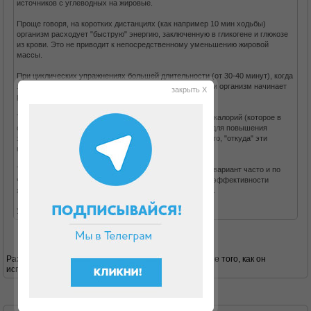
источников с углеводных на жировые.
Проще говоря, на коротких дистанциях (как например 10 мин ходьбы)
организм расходует "быструю" энергию, заключенную в гликогене и глюкозе
из крови. Это не приводит к непосредственному уменьшению жировой
массы.
При циклических упражнениях большей длительности (от 30-40 минут), когда
заканчивается запас гликогена, для пополнения энергии организм начинает
закрыть X
расщеплять жировые запасы.
Т.о. помимо простого количества потраченных за день калорий (которое в
обоих случаях будет арифметически равное) следует для повышения
эффективности упражнений (в т.ч. ходьбы) учитывать то, "откуда" эти
калории берутся.
Так что, если нет возможности ходить сразу долго - то вариант часто и по
чуть-чуть лучше, чем вообще ничего не делать. Но по эффективности
ходьба от 30 мин и больше - будет несколько полезнее.
Удачного похудания!
Разве на белковой диете типа дюкана гликоген после того, как он
использован во время атаки, восполняется?