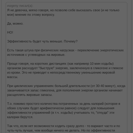
ewgeny писал(а):
Я не девочка, мягко говоря, но позволю себе высказать свое (и не только
мое) мнение по этому вопросу.
Да, можно.
НО!
Эффективность будет чуть меньше. Почему?
Есть такая штука при физических нагрузках - переключение энергетических
источников с углеводных на жировые.
Проще говоря, на коротких дистанциях (как например 10 мин ходьбы)
организм расходует "быструю" энергию, заключенную в гликогене и глюкозе
из крови. Это не приводит к непосредственному уменьшению жировой
массы.
При циклических упражнениях большей длительности (от 30-40 минут), когда
заканчивается запас гликогена, для пополнения энергии организм начинает
расщеплять жировые запасы.
Т.о. помимо простого количества потраченных за день калорий (которое в
обоих случаях будет арифметически равное) следует для повышения
эффективности упражнений (в т.ч. ходьбы) учитывать то, "откуда" эти
калории берутся.
Так что, если нет возможности ходить сразу долго - то вариант часто и по
чуть-чуть лучше, чем вообще ничего не делать. Но по эффективности