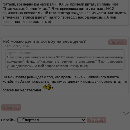
Nатали, все верно Вы написали. НО! Вы привели цитату из главы №4
"Этап чистых белков "Атака". Я же приводила цитату из главы №12
"Гимнастика-обязательный катализатор похудения". Из части "Как ходить
в течении 4 этапов диеты". Так что перевод у нас одинаковый. А мой
вопрос остался незакрытым)
Re: можно делить хотьбу на весь день?
↓
Nатали
27 сен 2012, 05:37
Tigrrra27 писал(а):
Я же приводила цитату из главы №12 "Гимнастика-обязательный катализатор
похудения". Из части "Как ходить в течении 4 этапов диеты". Так что перевод
у нас одинаковый. А мой вопрос остался незакрытым)
На мой взгляд речь идет о том, что превышение 20-минутного лимита
хотьбы на Атаке приводит к чувству усталости и повышению аппетита, что
совсем не желательно!
Ответить
1
,
2
Перейти: