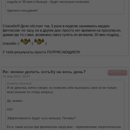
ходьба от 30 мин и больше - будет несколько полезнее.
Удачного похудания!
Спасибо!!! Дело обстоит так, 3 раза в неделю занимаюсь кардио
фитнесом- по часу, но в другие дни, просто нет времени на прогулку.но,
думаю где то с мая, возможно смогу гулять по вечером, 30 мин подряд...
спасибо:-)
-)
-)
У тебя результаты просто ПОТРЯСАЮЩИЕ!!!!!
Re: можно делить хотьбу на весь день?
↓
Domicia
31 мар 2012, 20:27
ewgeny писал(а):
Я не девочка, мягко говоря, но позволю себе высказать свое (и не только
мое) мнение по этому вопросу.
Да, можно.
НО!
Эффективность будет чуть меньше. Почему?
Есть такая штука при физических нагрузках - переключение энергетических