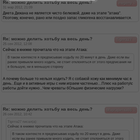
Re: можно делить хотьбу на весь день?
↓
ewgeny
31 мар 2012, 21:09
Диета Дюкана не является чисто белковой, даже на этапе "атака".
Поэтому, конечно, рано или поздно запас гликогена восстанавливается.
Re: можно делить хотьбу на весь день?
↓
Tigrrra27
25 сен 2012, 12:08
Сейчас в книжке прочитала что на этапе Атака:
В таком контексте я предписываю ходьбу по 20 минут в день. Даже если вы
ранее привыкли много ходить, не стоит отклоняться от этого предписания ни
в большую, ни в меньшую сторону
А почему больше то нельзя ходить? Я с собакой хожу как минимум час в
день...Еще и в активные игры с ним играем частенько....Плюс на работу\с
работы дойти нужно...Чем чреваты бОльшие физические нагрузки?
Re: можно делить хотьбу на весь день?
↓
Маргаритка86
26 сен 2012, 10:42
Tigrrra27 писал(а):
Сейчас в книжке прочитала что на этапе Атака:
В таком контексте я предписываю ходьбу по 20 минут в день. Даже
если вы ранее привыкли много ходить, не стоит отклоняться от этого