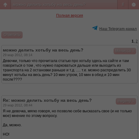
можно делить хотьбу на весь день?
#
Полная версия
Наш Telegram-канал
Ответить
1
,
2
можно делить хотьбу на весь день?
↓
Мелисса
29 мар 2012, 08:14
Девочки, только что прочитала статью про хотьбу здесь на сайте и там
говориться о том , что нужно парковаться дальше или выходить из
транспорта на 2 остановки раньше и т.д. ..... т.е. можно распределить 30
минут хотьбы на весь день? 10 мин утром, 10 мин в обед и 10 мин
после????
Re: можно делить хотьбу на весь день?
↓
ewgeny
29 мар 2012, 08:44
Я не девочка, мягко говоря, но позволю себе высказать свое (и не только
мое) мнение по этому вопросу.
Да, можно.
НО!