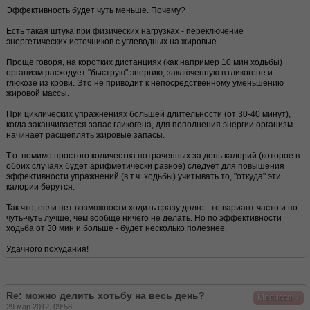
Эффективность будет чуть меньше. Почему?
Есть такая штука при физических нагрузках - переключение
энергетических источников с углеводных на жировые.
Проще говоря, на коротких дистанциях (как например 10 мин ходьбы)
организм расходует "быструю" энергию, заключенную в гликогене и
глюкозе из крови. Это не приводит к непосредственному уменьшению
жировой массы.
При циклических упражнениях большей длительности (от 30-40 минут),
когда заканчивается запас гликогена, для пополнения энергии организм
начинает расщеплять жировые запасы.
Т.о. помимо простого количества потраченных за день калорий (которое в
обоих случаях будет арифметически равное) следует для повышения
эффективности упражнений (в т.ч. ходьбы) учитывать то, "откуда" эти
калории берутся.
Так что, если нет возможности ходить сразу долго - то вариант часто и по
чуть-чуть лучше, чем вообще ничего не делать. Но по эффективности
ходьба от 30 мин и больше - будет несколько полезнее.
Удачного похудания!
Re: можно делить хотьбу на весь день?
↓
Мелисса
29 мар 2012, 09:58