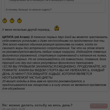
предписания ни в большую, ни в меньшую сторону
А почему больше то нельзя ходить?
У меня несколько другой перевод...
ЦИТАТА (об Атаке):
В течение первых двух дней вы можете чувствовать
себя немного усталыми и даже неспособными на продолжение дие-ты.
Это всего-навсего обычная реакция организма на новое, когда он
сжигает жиры без встречного сопротивления. Так что на этом этапе
не рекомендуется вводить любые новые нагрузки. Избегайте тяжелых
физических упражнений, спортивных соревнований и катания на лыжах,
особенно горных. Но не отказывайтесь от гимнастики, плавания, бега
трусцой или дру-гих своих регулярных физических тренировок.
! ЕСЛИ ВЫ ПРИВЫКЛИ ЗАНИМАТЬСЯ ЕЖЕДНЕВНО, ПРОДОЛЖАЙТЕ, НО
ПОМНИТЕ: КАКИМ БЫ ВИДОМ СПОРТА ВЫ НИ УВЛЕКАЛИСЬ, КАЖДЫЙ
ДЕНЬ 20 МИНУТ ПОСВЯЩАЙТЕ ХОДЬБЕ, КОТОРАЯ ЯВЛЯЕТСЯ
НЕОТЪЕМЛЕМОЙ ЧАСТЬЮ ДИЕТЫ.
20 минут ходьбы в день вам не просто рекомендуются, а
предписываются как лекарство и в силу этого не являются предметом
для обсуждения.
Re: можно делить хотьбу на весь день?
↓
Tigrrra27
26 сен 2012, 12:02