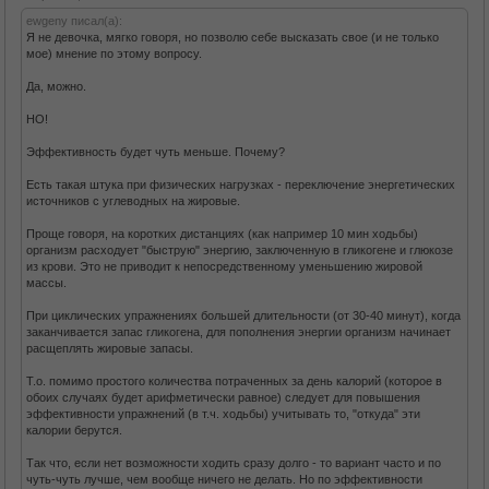
ewgeny писал(а):
Я не девочка, мягко говоря, но позволю себе высказать свое (и не только
мое) мнение по этому вопросу.
Да, можно.
НО!
Эффективность будет чуть меньше. Почему?
Есть такая штука при физических нагрузках - переключение энергетических
источников с углеводных на жировые.
Проще говоря, на коротких дистанциях (как например 10 мин ходьбы)
организм расходует "быструю" энергию, заключенную в гликогене и глюкозе
из крови. Это не приводит к непосредственному уменьшению жировой
массы.
При циклических упражнениях большей длительности (от 30-40 минут), когда
заканчивается запас гликогена, для пополнения энергии организм начинает
расщеплять жировые запасы.
Т.о. помимо простого количества потраченных за день калорий (которое в
обоих случаях будет арифметически равное) следует для повышения
эффективности упражнений (в т.ч. ходьбы) учитывать то, "откуда" эти
калории берутся.
Так что, если нет возможности ходить сразу долго - то вариант часто и по
чуть-чуть лучше, чем вообще ничего не делать. Но по эффективности