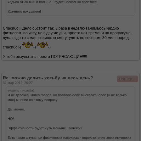
ходьба от 30 мин и больше - будет несколько полезнее.
Удачного похудания!
Спасибо!!! Дело обстоит так, 3 раза в неделю занимаюсь кардио
фитнесом- по часу, но в другие дни, просто нет времени на прогулку.но,
думаю где то с мая, возможно смогу гулять по вечером, 30 мин подряд...
спасибо:-)
-)
-)
У тебя результаты просто ПОТРЯСАЮЩИЕ!!!!!
Re: можно делить хотьбу на весь день?
↓
Domicia
31 мар 2012, 20:27
ewgeny писал(а):
Я не девочка, мягко говоря, но позволю себе высказать свое (и не только
мое) мнение по этому вопросу.
Да, можно.
НО!
Эффективность будет чуть меньше. Почему?
Есть такая штука при физических нагрузках - переключение энергетических