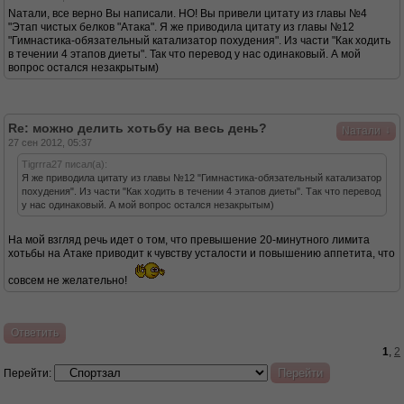
Nатали, все верно Вы написали. НО! Вы привели цитату из главы №4
"Этап чистых белков "Атака". Я же приводила цитату из главы №12
"Гимнастика-обязательный катализатор похудения". Из части "Как ходить
в течении 4 этапов диеты". Так что перевод у нас одинаковый. А мой
вопрос остался незакрытым)
Re: можно делить хотьбу на весь день?
↓
Nатали
27 сен 2012, 05:37
Tigrrra27 писал(а):
Я же приводила цитату из главы №12 "Гимнастика-обязательный катализатор
похудения". Из части "Как ходить в течении 4 этапов диеты". Так что перевод
у нас одинаковый. А мой вопрос остался незакрытым)
На мой взгляд речь идет о том, что превышение 20-минутного лимита
хотьбы на Атаке приводит к чувству усталости и повышению аппетита, что
совсем не желательно!
Ответить
1
,
2
Перейти: