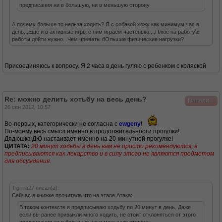
предписания ни в большую, ни в меньшую сторону
А почему больше то нельзя ходить? Я с собакой хожу как минимум час в
день...Еще и в активные игры с ним играем частенько....Плюс на работу\с
работы дойти нужно...Чем чреваты бОльшие физические нагрузки?
Присоединяюсь к вопросу. Я 2 часа в день гуляю с ребенком с коляской
Re: можно делить хотьбу на весь день?
↓
Nатали
26 сен 2012, 10:57
Во-первых, категорически не согласна с
ewgeny
!
По-моему весь смысл именно в продолжительности прогулки!
Дядюшка ДЮ настаивает именно на 20-минутной прогулке!
ЦИТАТА:
20 минут ходьбы в день вам не просто рекомендуются, а
предписываются как лекарство и в силу этого не являются предметом
для обсуждения.
Tigrrra27 писал(а):
Сейчас в книжке прочитала что на этапе Атака:
В таком контексте я предписываю ходьбу по 20 минут в день. Даже
если вы ранее привыкли много ходить, не стоит отклоняться от этого