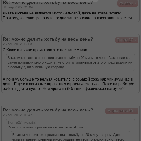
Re: можно делить хотьбу на весь день?
↓
ewgeny
31 мар 2012, 21:09
Диета Дюкана не является чисто белковой, даже на этапе "атака".
Поэтому, конечно, рано или поздно запас гликогена восстанавливается.
Re: можно делить хотьбу на весь день?
↓
Tigrrra27
25 сен 2012, 12:08
Сейчас в книжке прочитала что на этапе Атака:
В таком контексте я предписываю ходьбу по 20 минут в день. Даже если вы
ранее привыкли много ходить, не стоит отклоняться от этого предписания ни
в большую, ни в меньшую сторону
А почему больше то нельзя ходить? Я с собакой хожу как минимум час в
день...Еще и в активные игры с ним играем частенько....Плюс на работу\с
работы дойти нужно...Чем чреваты бОльшие физические нагрузки?
Re: можно делить хотьбу на весь день?
↓
Маргаритка86
26 сен 2012, 10:42
Tigrrra27 писал(а):
Сейчас в книжке прочитала что на этапе Атака:
В таком контексте я предписываю ходьбу по 20 минут в день. Даже
если вы ранее привыкли много ходить, не стоит отклоняться от этого