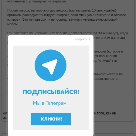
источников с углеводных на жировые.
Проще говоря, на коротких дистанциях (как например 10 мин ходьбы)
организм расходует "быструю" энергию, заключенную в гликогене и глюкозе
из крови. Это не приводит к непосредственному уменьшению жировой
массы.
При циклических упражнениях большей длительности (от 30-40 минут), когда
заканчивается запас гликогена, для пополнения энергии организм начинает
закрыть X
расщеплять жировые запасы.
Т.о. помимо простого количества потраченных за день калорий (которое в
обоих случаях будет арифметически равное) следует для повышения
эффективности упражнений (в т.ч. ходьбы) учитывать то, "откуда" эти
калории берутся.
Так что, если нет возможности ходить сразу долго - то вариант часто и по
чуть-чуть лучше, чем вообще ничего не делать. Но по эффективности
ходьба от 30 мин и больше - будет несколько полезнее.
Удачного похудания!
Разве на белковой диете типа дюкана гликоген после того, как он
использован во время атаки, восполняется?