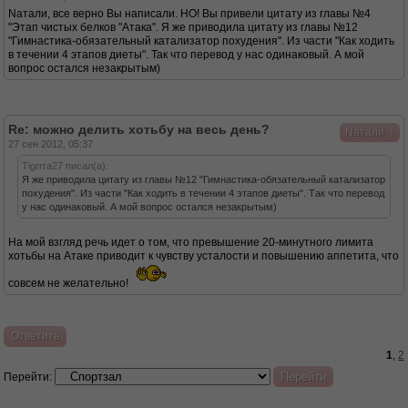
Nатали, все верно Вы написали. НО! Вы привели цитату из главы №4
"Этап чистых белков "Атака". Я же приводила цитату из главы №12
"Гимнастика-обязательный катализатор похудения". Из части "Как ходить
в течении 4 этапов диеты". Так что перевод у нас одинаковый. А мой
вопрос остался незакрытым)
Re: можно делить хотьбу на весь день?
↓
Nатали
27 сен 2012, 05:37
Tigrrra27 писал(а):
Я же приводила цитату из главы №12 "Гимнастика-обязательный катализатор
похудения". Из части "Как ходить в течении 4 этапов диеты". Так что перевод
у нас одинаковый. А мой вопрос остался незакрытым)
На мой взгляд речь идет о том, что превышение 20-минутного лимита
хотьбы на Атаке приводит к чувству усталости и повышению аппетита, что
совсем не желательно!
Ответить
1
,
2
Перейти: