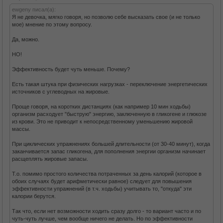
ewgeny писал(а):
Я не девочка, мягко говоря, но позволю себе высказать свое (и не только
мое) мнение по этому вопросу.
Да, можно.
НО!
Эффективность будет чуть меньше. Почему?
Есть такая штука при физических нагрузках - переключение энергетических
источников с углеводных на жировые.
Проще говоря, на коротких дистанциях (как например 10 мин ходьбы)
организм расходует "быструю" энергию, заключенную в гликогене и глюкозе
из крови. Это не приводит к непосредственному уменьшению жировой
массы.
При циклических упражнениях большей длительности (от 30-40 минут), когда
заканчивается запас гликогена, для пополнения энергии организм начинает
расщеплять жировые запасы.
Т.о. помимо простого количества потраченных за день калорий (которое в
обоих случаях будет арифметически равное) следует для повышения
эффективности упражнений (в т.ч. ходьбы) учитывать то, "откуда" эти
калории берутся.
Так что, если нет возможности ходить сразу долго - то вариант часто и по
чуть-чуть лучше, чем вообще ничего не делать. Но по эффективности