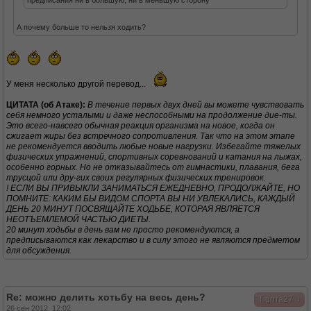
предписания ни в большую, ни в меньшую сторону
А почему больше то нельзя ходить?
У меня несколько другой перевод...
ЦИТАТА (об Атаке):
В течение первых двух дней вы можете чувствовать
себя немного усталыми и даже неспособными на продолжение дие-ты.
Это всего-навсего обычная реакция организма на новое, когда он
сжигает жиры без встречного сопротивления. Так что на этом этапе
не рекомендуется вводить любые новые нагрузки. Избегайте тяжелых
физических упражнений, спортивных соревнований и катания на лыжах,
особенно горных. Но не отказывайтесь от гимнастики, плавания, бега
трусцой или дру-гих своих регулярных физических тренировок.
! ЕСЛИ ВЫ ПРИВЫКЛИ ЗАНИМАТЬСЯ ЕЖЕДНЕВНО, ПРОДОЛЖАЙТЕ, НО
ПОМНИТЕ: КАКИМ БЫ ВИДОМ СПОРТА ВЫ НИ УВЛЕКАЛИСЬ, КАЖДЫЙ
ДЕНЬ 20 МИНУТ ПОСВЯЩАЙТЕ ХОДЬБЕ, КОТОРАЯ ЯВЛЯЕТСЯ
НЕОТЪЕМЛЕМОЙ ЧАСТЬЮ ДИЕТЫ.
20 минут ходьбы в день вам не просто рекомендуются, а
предписываются как лекарство и в силу этого не являются предметом
для обсуждения.
Re: можно делить хотьбу на весь день?
↓
Tigrrra27
26 сен 2012, 12:02