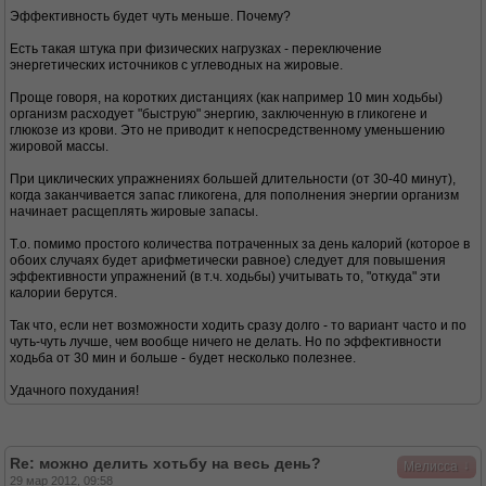
Эффективность будет чуть меньше. Почему?
Есть такая штука при физических нагрузках - переключение
энергетических источников с углеводных на жировые.
Проще говоря, на коротких дистанциях (как например 10 мин ходьбы)
организм расходует "быструю" энергию, заключенную в гликогене и
глюкозе из крови. Это не приводит к непосредственному уменьшению
жировой массы.
При циклических упражнениях большей длительности (от 30-40 минут),
когда заканчивается запас гликогена, для пополнения энергии организм
начинает расщеплять жировые запасы.
Т.о. помимо простого количества потраченных за день калорий (которое в
обоих случаях будет арифметически равное) следует для повышения
эффективности упражнений (в т.ч. ходьбы) учитывать то, "откуда" эти
калории берутся.
Так что, если нет возможности ходить сразу долго - то вариант часто и по
чуть-чуть лучше, чем вообще ничего не делать. Но по эффективности
ходьба от 30 мин и больше - будет несколько полезнее.
Удачного похудания!
Re: можно делить хотьбу на весь день?
↓
Мелисса
29 мар 2012, 09:58