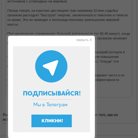
источников с углеводных на жировые.
Проще говоря, на коротких дистанциях (как например 10 мин ходьбы)
организм расходует "быструю" энергию, заключенную в гликогене и глюкозе
из крови. Это не приводит к непосредственному уменьшению жировой
массы.
При циклических упражнениях большей длительности (от 30-40 минут), когда
заканчивается запас гликогена, для пополнения энергии организм начинает
закрыть X
расщеплять жировые запасы.
Т.о. помимо простого количества потраченных за день калорий (которое в
обоих случаях будет арифметически равное) следует для повышения
эффективности упражнений (в т.ч. ходьбы) учитывать то, "откуда" эти
калории берутся.
Так что, если нет возможности ходить сразу долго - то вариант часто и по
чуть-чуть лучше, чем вообще ничего не делать. Но по эффективности
ходьба от 30 мин и больше - будет несколько полезнее.
Удачного похудания!
Разве на белковой диете типа дюкана гликоген после того, как он
использован во время атаки, восполняется?