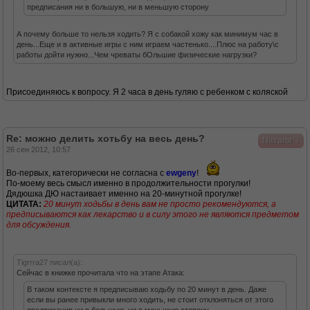
предписания ни в большую, ни в меньшую сторону
А почему больше то нельзя ходить? Я с собакой хожу как минимум час в
день...Еще и в активные игры с ним играем частенько....Плюс на работу\с
работы дойти нужно...Чем чреваты бОльшие физические нагрузки?
Присоединяюсь к вопросу. Я 2 часа в день гуляю с ребенком с коляской
Re: можно делить хотьбу на весь день?
↓
Nатали
26 сен 2012, 10:57
Во-первых, категорически не согласна с
ewgeny
!
По-моему весь смысл именно в продолжительности прогулки!
Дядюшка ДЮ настаивает именно на 20-минутной прогулке!
ЦИТАТА:
20 минут ходьбы в день вам не просто рекомендуются, а
предписываются как лекарство и в силу этого не являются предметом
для обсуждения.
Tigrrra27 писал(а):
Сейчас в книжке прочитала что на этапе Атака:
В таком контексте я предписываю ходьбу по 20 минут в день. Даже
если вы ранее привыкли много ходить, не стоит отклоняться от этого