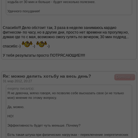
ходьба от 30 мин и больше - будет несколько полезнее.
Удачного похудания!
Спасибо!!! Дело обстоит так, 3 раза в неделю занимаюсь кардио
фитнесом- по часу, но в другие дни, просто нет времени на прогулку.но,
думаю где то с мая, возможно смогу гулять по вечером, 30 мин подряд...
спасибо:-)
-)
-)
У тебя результаты просто ПОТРЯСАЮЩИЕ!!!!!
Re: можно делить хотьбу на весь день?
↓
Domicia
31 мар 2012, 20:27
ewgeny писал(а):
Я не девочка, мягко говоря, но позволю себе высказать свое (и не только
мое) мнение по этому вопросу.
Да, можно.
НО!
Эффективность будет чуть меньше. Почему?
Есть такая штука при физических нагрузках - переключение энергетических