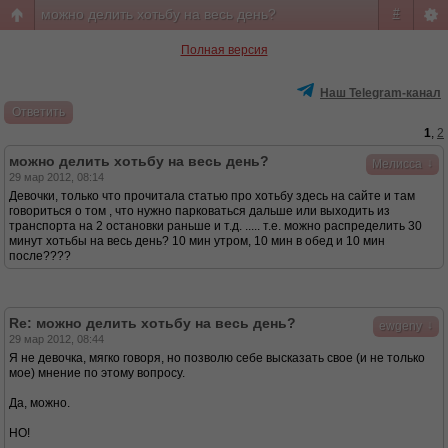
можно делить хотьбу на весь день?
#
Полная версия
Наш Telegram-канал
Ответить
1
,
2
можно делить хотьбу на весь день?
↓
Мелисса
29 мар 2012, 08:14
Девочки, только что прочитала статью про хотьбу здесь на сайте и там
говориться о том , что нужно парковаться дальше или выходить из
транспорта на 2 остановки раньше и т.д. ..... т.е. можно распределить 30
минут хотьбы на весь день? 10 мин утром, 10 мин в обед и 10 мин
после????
Re: можно делить хотьбу на весь день?
↓
ewgeny
29 мар 2012, 08:44
Я не девочка, мягко говоря, но позволю себе высказать свое (и не только
мое) мнение по этому вопросу.
Да, можно.
НО!