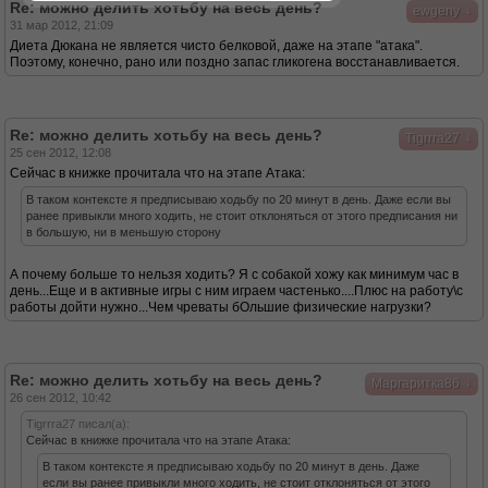
Re: можно делить хотьбу на весь день?
↓
ewgeny
31 мар 2012, 21:09
Диета Дюкана не является чисто белковой, даже на этапе "атака".
Поэтому, конечно, рано или поздно запас гликогена восстанавливается.
Re: можно делить хотьбу на весь день?
↓
Tigrrra27
25 сен 2012, 12:08
Сейчас в книжке прочитала что на этапе Атака:
В таком контексте я предписываю ходьбу по 20 минут в день. Даже если вы
ранее привыкли много ходить, не стоит отклоняться от этого предписания ни
в большую, ни в меньшую сторону
А почему больше то нельзя ходить? Я с собакой хожу как минимум час в
день...Еще и в активные игры с ним играем частенько....Плюс на работу\с
работы дойти нужно...Чем чреваты бОльшие физические нагрузки?
Re: можно делить хотьбу на весь день?
↓
Маргаритка86
26 сен 2012, 10:42
Tigrrra27 писал(а):
Сейчас в книжке прочитала что на этапе Атака:
В таком контексте я предписываю ходьбу по 20 минут в день. Даже
если вы ранее привыкли много ходить, не стоит отклоняться от этого