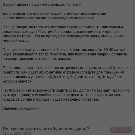
Эффективность будет чуть меньше. Почему?
Есть такая штука при физических нагрузках - переключение
энергетических источников с углеводных на жировые.
Проще говоря, на коротких дистанциях (как например 10 мин ходьбы)
организм расходует "быструю" энергию, заключенную в гликогене и
глюкозе из крови. Это не приводит к непосредственному уменьшению
жировой массы.
При циклических упражнениях большей длительности (от 30-40 минут),
когда заканчивается запас гликогена, для пополнения энергии организм
начинает расщеплять жировые запасы.
Т.о. помимо простого количества потраченных за день калорий (которое в
обоих случаях будет арифметически равное) следует для повышения
эффективности упражнений (в т.ч. ходьбы) учитывать то, "откуда" эти
калории берутся.
Так что, если нет возможности ходить сразу долго - то вариант часто и по
чуть-чуть лучше, чем вообще ничего не делать. Но по эффективности
ходьба от 30 мин и больше - будет несколько полезнее.
Удачного похудания!
Re: можно делить хотьбу на весь день?
↓
Мелисса
29 мар 2012, 09:58