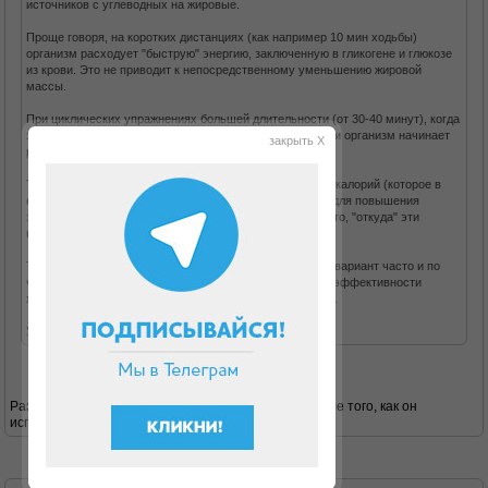
источников с углеводных на жировые.
Проще говоря, на коротких дистанциях (как например 10 мин ходьбы)
организм расходует "быструю" энергию, заключенную в гликогене и глюкозе
из крови. Это не приводит к непосредственному уменьшению жировой
массы.
При циклических упражнениях большей длительности (от 30-40 минут), когда
заканчивается запас гликогена, для пополнения энергии организм начинает
закрыть X
расщеплять жировые запасы.
Т.о. помимо простого количества потраченных за день калорий (которое в
обоих случаях будет арифметически равное) следует для повышения
эффективности упражнений (в т.ч. ходьбы) учитывать то, "откуда" эти
калории берутся.
Так что, если нет возможности ходить сразу долго - то вариант часто и по
чуть-чуть лучше, чем вообще ничего не делать. Но по эффективности
ходьба от 30 мин и больше - будет несколько полезнее.
Удачного похудания!
Разве на белковой диете типа дюкана гликоген после того, как он
использован во время атаки, восполняется?