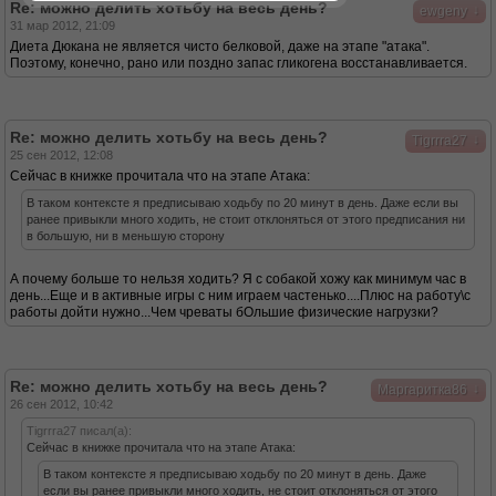
Re: можно делить хотьбу на весь день?
↓
ewgeny
31 мар 2012, 21:09
Диета Дюкана не является чисто белковой, даже на этапе "атака".
Поэтому, конечно, рано или поздно запас гликогена восстанавливается.
Re: можно делить хотьбу на весь день?
↓
Tigrrra27
25 сен 2012, 12:08
Сейчас в книжке прочитала что на этапе Атака:
В таком контексте я предписываю ходьбу по 20 минут в день. Даже если вы
ранее привыкли много ходить, не стоит отклоняться от этого предписания ни
в большую, ни в меньшую сторону
А почему больше то нельзя ходить? Я с собакой хожу как минимум час в
день...Еще и в активные игры с ним играем частенько....Плюс на работу\с
работы дойти нужно...Чем чреваты бОльшие физические нагрузки?
Re: можно делить хотьбу на весь день?
↓
Маргаритка86
26 сен 2012, 10:42
Tigrrra27 писал(а):
Сейчас в книжке прочитала что на этапе Атака:
В таком контексте я предписываю ходьбу по 20 минут в день. Даже
если вы ранее привыкли много ходить, не стоит отклоняться от этого