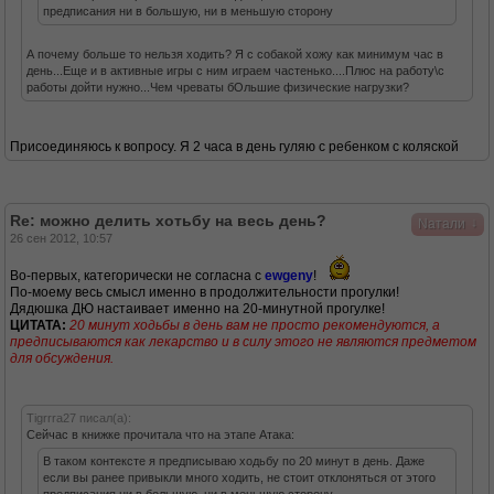
предписания ни в большую, ни в меньшую сторону
А почему больше то нельзя ходить? Я с собакой хожу как минимум час в
день...Еще и в активные игры с ним играем частенько....Плюс на работу\с
работы дойти нужно...Чем чреваты бОльшие физические нагрузки?
Присоединяюсь к вопросу. Я 2 часа в день гуляю с ребенком с коляской
Re: можно делить хотьбу на весь день?
↓
Nатали
26 сен 2012, 10:57
Во-первых, категорически не согласна с
ewgeny
!
По-моему весь смысл именно в продолжительности прогулки!
Дядюшка ДЮ настаивает именно на 20-минутной прогулке!
ЦИТАТА:
20 минут ходьбы в день вам не просто рекомендуются, а
предписываются как лекарство и в силу этого не являются предметом
для обсуждения.
Tigrrra27 писал(а):
Сейчас в книжке прочитала что на этапе Атака:
В таком контексте я предписываю ходьбу по 20 минут в день. Даже
если вы ранее привыкли много ходить, не стоит отклоняться от этого