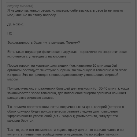
ewgeny писал(а):
Я не девочка, мягко говоря, но позволю себе высказать свое (и не только
мое) мнение по этому вопросу.
Да, можно.
НО!
Эффективность будет чуть меньше. Почему?
Есть такая штука при физических нагрузках - переключение энергетических
источников с углеводных на жировые.
Проще говоря, на коротких дистанциях (как например 10 мин ходьбы)
организм расходует "быструю" энергию, заключенную в гликогене и глюкозе
из крови. Это не приводит к непосредственному уменьшению жировой
массы.
При циклических упражнениях большей длительности (от 30-40 минут), когда
заканчивается запас гликогена, для пополнения энергии организм начинает
расщеплять жировые запасы.
Т.о. помимо простого количества потраченных за день калорий (которое в
обоих случаях будет арифметически равное) следует для повышения
эффективности упражнений (в т.ч. ходьбы) учитывать то, "откуда" эти
калории берутся.
Так что, если нет возможности ходить сразу долго - то вариант часто и по
чуть-чуть лучше, чем вообще ничего не делать. Но по эффективности