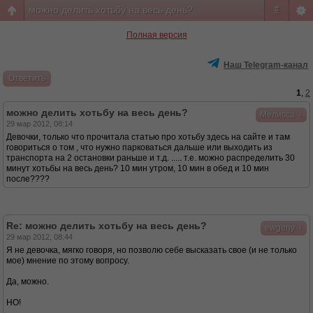
можно делить хотьбу на весь день?
#
Полная версия
Наш Telegram-канал
Ответить
1
,
2
можно делить хотьбу на весь день?
↓
Мелисса
29 мар 2012, 08:14
Девочки, только что прочитала статью про хотьбу здесь на сайте и там
говориться о том , что нужно парковаться дальше или выходить из
транспорта на 2 остановки раньше и т.д. ..... т.е. можно распределить 30
минут хотьбы на весь день? 10 мин утром, 10 мин в обед и 10 мин
после????
Re: можно делить хотьбу на весь день?
↓
ewgeny
29 мар 2012, 08:44
Я не девочка, мягко говоря, но позволю себе высказать свое (и не только
мое) мнение по этому вопросу.
Да, можно.
НО!