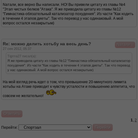
Nатали, все верно Вы написали. НО! Вы привели цитату из главы №4
"Этап чистых белков "Атака". Я же приводила цитату из главы №12
"Гимнастика-обязательный катализатор похудения". Из части "Как ходить
в течении 4 этапов диеты". Так что перевод у нас одинаковый. А мой
вопрос остался незакрытым)
Re: можно делить хотьбу на весь день?
↓
Nатали
27 сен 2012, 05:37
Tigrrra27 писал(а):
Я же приводила цитату из главы №12 "Гимнастика-обязательный катализатор
похудения". Из части "Как ходить в течении 4 этапов диеты". Так что перевод
у нас одинаковый. А мой вопрос остался незакрытым)
На мой взгляд речь идет о том, что превышение 20-минутного лимита
хотьбы на Атаке приводит к чувству усталости и повышению аппетита, что
совсем не желательно!
Ответить
1
,
2
Перейти: