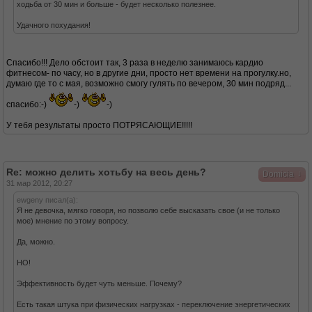
ходьба от 30 мин и больше - будет несколько полезнее.
Удачного похудания!
Спасибо!!! Дело обстоит так, 3 раза в неделю занимаюсь кардио
фитнесом- по часу, но в другие дни, просто нет времени на прогулку.но,
думаю где то с мая, возможно смогу гулять по вечером, 30 мин подряд...
спасибо:-)
-)
-)
У тебя результаты просто ПОТРЯСАЮЩИЕ!!!!!
Re: можно делить хотьбу на весь день?
↓
Domicia
31 мар 2012, 20:27
ewgeny писал(а):
Я не девочка, мягко говоря, но позволю себе высказать свое (и не только
мое) мнение по этому вопросу.
Да, можно.
НО!
Эффективность будет чуть меньше. Почему?
Есть такая штука при физических нагрузках - переключение энергетических