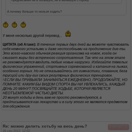
предписания ни в большую, ни в меньшую сторону
А почему больше то нельзя ходить?
У меня несколько другой перевод...
ЦИТАТА (об Атаке):
В течение первых двух дней вы можете чувствовать
себя немного усталыми и даже неспособными на продолжение дие-ты.
Это всего-навсего обычная реакция организма на новое, когда он
сжигает жиры без встречного сопротивления. Так что на этом этапе
не рекомендуется вводить любые новые нагрузки. Избегайте тяжелых
физических упражнений, спортивных соревнований и катания на лыжах,
особенно горных. Но не отказывайтесь от гимнастики, плавания, бега
трусцой или дру-гих своих регулярных физических тренировок.
! ЕСЛИ ВЫ ПРИВЫКЛИ ЗАНИМАТЬСЯ ЕЖЕДНЕВНО, ПРОДОЛЖАЙТЕ, НО
ПОМНИТЕ: КАКИМ БЫ ВИДОМ СПОРТА ВЫ НИ УВЛЕКАЛИСЬ, КАЖДЫЙ
ДЕНЬ 20 МИНУТ ПОСВЯЩАЙТЕ ХОДЬБЕ, КОТОРАЯ ЯВЛЯЕТСЯ
НЕОТЪЕМЛЕМОЙ ЧАСТЬЮ ДИЕТЫ.
20 минут ходьбы в день вам не просто рекомендуются, а
предписываются как лекарство и в силу этого не являются предметом
для обсуждения.
Re: можно делить хотьбу на весь день?
↓
Tigrrra27
26 сен 2012, 12:02