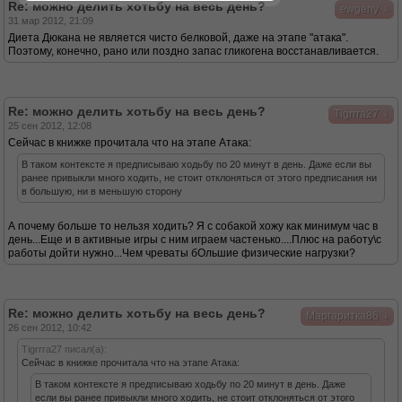
Re: можно делить хотьбу на весь день?
↓
ewgeny
31 мар 2012, 21:09
Диета Дюкана не является чисто белковой, даже на этапе "атака".
Поэтому, конечно, рано или поздно запас гликогена восстанавливается.
Re: можно делить хотьбу на весь день?
↓
Tigrrra27
25 сен 2012, 12:08
Сейчас в книжке прочитала что на этапе Атака:
В таком контексте я предписываю ходьбу по 20 минут в день. Даже если вы
ранее привыкли много ходить, не стоит отклоняться от этого предписания ни
в большую, ни в меньшую сторону
А почему больше то нельзя ходить? Я с собакой хожу как минимум час в
день...Еще и в активные игры с ним играем частенько....Плюс на работу\с
работы дойти нужно...Чем чреваты бОльшие физические нагрузки?
Re: можно делить хотьбу на весь день?
↓
Маргаритка86
26 сен 2012, 10:42
Tigrrra27 писал(а):
Сейчас в книжке прочитала что на этапе Атака:
В таком контексте я предписываю ходьбу по 20 минут в день. Даже
если вы ранее привыкли много ходить, не стоит отклоняться от этого