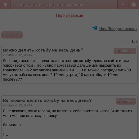
можно делить хотьбу на весь день?
#
Полная версия
Наш Telegram-канал
Ответить
1
,
2
можно делить хотьбу на весь день?
↓
Мелисса
29 мар 2012, 08:14
Девочки, только что прочитала статью про хотьбу здесь на сайте и там
говориться о том , что нужно парковаться дальше или выходить из
транспорта на 2 остановки раньше и т.д. ..... т.е. можно распределить 30
минут хотьбы на весь день? 10 мин утром, 10 мин в обед и 10 мин
после????
Re: можно делить хотьбу на весь день?
↓
ewgeny
29 мар 2012, 08:44
Я не девочка, мягко говоря, но позволю себе высказать свое (и не только
мое) мнение по этому вопросу.
Да, можно.
НО!