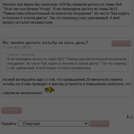
Nатали, все верно Вы написали. НО! Вы привели цитату из главы №4
"Этап чистых белков "Атака". Я же приводила цитату из главы №12
"Гимнастика-обязательный катализатор похудения". Из части "Как ходить
в течении 4 этапов диеты". Так что перевод у нас одинаковый. А мой
вопрос остался незакрытым)
Re: можно делить хотьбу на весь день?
↓
Nатали
27 сен 2012, 05:37
Tigrrra27 писал(а):
Я же приводила цитату из главы №12 "Гимнастика-обязательный катализатор
похудения". Из части "Как ходить в течении 4 этапов диеты". Так что перевод
у нас одинаковый. А мой вопрос остался незакрытым)
На мой взгляд речь идет о том, что превышение 20-минутного лимита
хотьбы на Атаке приводит к чувству усталости и повышению аппетита, что
совсем не желательно!
Ответить
1
,
2
Перейти: