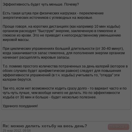
Эффективность будет чуть меньше. Почему?
Есть такая штука при физических нагрузках - переключение
энергетических источников с углеводных на жировые.
Проще говоря, на коротких дистанциях (как например 10 мин ходьбы)
организм расходует "быструю" энергию, заключенную в гликогене и
глюкозе из крови. Это не приводит к непосредственному уменьшению
жировой массы.
При циклических упражнениях большей длительности (от 30-40 минут),
когда заканчивается запас гликогена, для пополнения энергии организм
начинает расщеплять жировые запасы.
Т.о. помимо простого количества потраченных за день калорий (которое в
обоих случаях будет арифметически равное) следует для повышения
эффективности упражнений (в т.ч. ходьбы) учитывать то, "откуда" эти
калории берутся.
Так что, если нет возможности ходить сразу долго - то вариант часто и по
чуть-чуть лучше, чем вообще ничего не делать. Но по эффективности
ходьба от 30 мин и больше - будет несколько полезнее.
Удачного похудания!
Re: можно делить хотьбу на весь день?
↓
Мелисса
29 мар 2012, 09:58