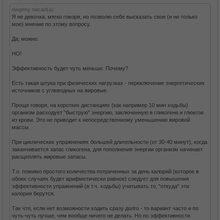
ewgeny писал(а):
Я не девочка, мягко говоря, но позволю себе высказать свое (и не только
мое) мнение по этому вопросу.
Да, можно.
НО!
Эффективность будет чуть меньше. Почему?
Есть такая штука при физических нагрузках - переключение энергетических
источников с углеводных на жировые.
Проще говоря, на коротких дистанциях (как например 10 мин ходьбы)
организм расходует "быструю" энергию, заключенную в гликогене и глюкозе
из крови. Это не приводит к непосредственному уменьшению жировой
массы.
При циклических упражнениях большей длительности (от 30-40 минут), когда
заканчивается запас гликогена, для пополнения энергии организм начинает
расщеплять жировые запасы.
Т.о. помимо простого количества потраченных за день калорий (которое в
обоих случаях будет арифметически равное) следует для повышения
эффективности упражнений (в т.ч. ходьбы) учитывать то, "откуда" эти
калории берутся.
Так что, если нет возможности ходить сразу долго - то вариант часто и по
чуть-чуть лучше, чем вообще ничего не делать. Но по эффективности