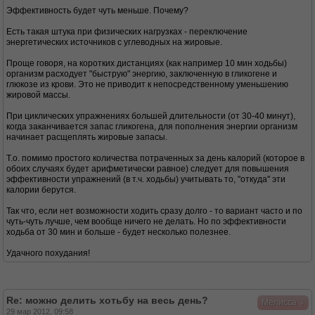
Эффективность будет чуть меньше. Почему?
Есть такая штука при физических нагрузках - переключение
энергетических источников с углеводных на жировые.
Проще говоря, на коротких дистанциях (как например 10 мин ходьбы)
организм расходует "быструю" энергию, заключенную в гликогене и
глюкозе из крови. Это не приводит к непосредственному уменьшению
жировой массы.
При циклических упражнениях большей длительности (от 30-40 минут),
когда заканчивается запас гликогена, для пополнения энергии организм
начинает расщеплять жировые запасы.
Т.о. помимо простого количества потраченных за день калорий (которое в
обоих случаях будет арифметически равное) следует для повышения
эффективности упражнений (в т.ч. ходьбы) учитывать то, "откуда" эти
калории берутся.
Так что, если нет возможности ходить сразу долго - то вариант часто и по
чуть-чуть лучше, чем вообще ничего не делать. Но по эффективности
ходьба от 30 мин и больше - будет несколько полезнее.
Удачного похудания!
Re: можно делить хотьбу на весь день?
↓
Мелисса
29 мар 2012, 09:58