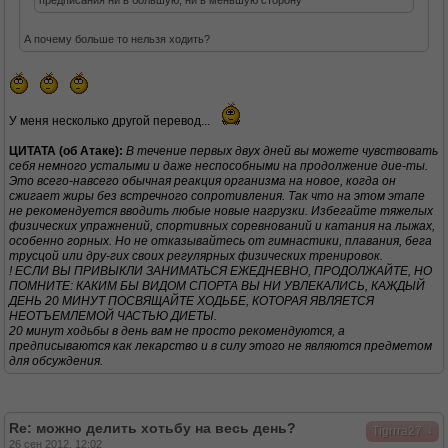
предписания ни в большую, ни в меньшую сторону
А почему больше то нельзя ходить?
У меня несколько другой перевод...
ЦИТАТА (об Атаке):
В течение первых двух дней вы можете чувствовать
себя немного усталыми и даже неспособными на продолжение дие-ты.
Это всего-навсего обычная реакция организма на новое, когда он
сжигает жиры без встречного сопротивления. Так что на этом этапе
не рекомендуется вводить любые новые нагрузки. Избегайте тяжелых
физических упражнений, спортивных соревнований и катания на лыжах,
особенно горных. Но не отказывайтесь от гимнастики, плавания, бега
трусцой или дру-гих своих регулярных физических тренировок.
! ЕСЛИ ВЫ ПРИВЫКЛИ ЗАНИМАТЬСЯ ЕЖЕДНЕВНО, ПРОДОЛЖАЙТЕ, НО
ПОМНИТЕ: КАКИМ БЫ ВИДОМ СПОРТА ВЫ НИ УВЛЕКАЛИСЬ, КАЖДЫЙ
ДЕНЬ 20 МИНУТ ПОСВЯЩАЙТЕ ХОДЬБЕ, КОТОРАЯ ЯВЛЯЕТСЯ
НЕОТЪЕМЛЕМОЙ ЧАСТЬЮ ДИЕТЫ.
20 минут ходьбы в день вам не просто рекомендуются, а
предписываются как лекарство и в силу этого не являются предметом
для обсуждения.
Re: можно делить хотьбу на весь день?
↓
Tigrrra27
26 сен 2012, 12:02