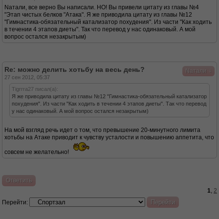
Nатали, все верно Вы написали. НО! Вы привели цитату из главы №4
"Этап чистых белков "Атака". Я же приводила цитату из главы №12
"Гимнастика-обязательный катализатор похудения". Из части "Как ходить
в течении 4 этапов диеты". Так что перевод у нас одинаковый. А мой
вопрос остался незакрытым)
Re: можно делить хотьбу на весь день?
↓
Nатали
27 сен 2012, 05:37
Tigrrra27 писал(а):
Я же приводила цитату из главы №12 "Гимнастика-обязательный катализатор
похудения". Из части "Как ходить в течении 4 этапов диеты". Так что перевод
у нас одинаковый. А мой вопрос остался незакрытым)
На мой взгляд речь идет о том, что превышение 20-минутного лимита
хотьбы на Атаке приводит к чувству усталости и повышению аппетита, что
совсем не желательно!
Ответить
1
,
2
Перейти: