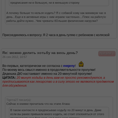
предписания ни в большую, ни в меньшую сторону
А почему больше то нельзя ходить? Я с собакой хожу как минимум час в
день...Еще и в активные игры с ним играем частенько....Плюс на работу\с
работы дойти нужно...Чем чреваты бОльшие физические нагрузки?
Присоединяюсь к вопросу. Я 2 часа в день гуляю с ребенком с коляской
Re: можно делить хотьбу на весь день?
↓
Nатали
26 сен 2012, 10:57
Во-первых, категорически не согласна с
ewgeny
!
По-моему весь смысл именно в продолжительности прогулки!
Дядюшка ДЮ настаивает именно на 20-минутной прогулке!
ЦИТАТА:
20 минут ходьбы в день вам не просто рекомендуются, а
предписываются как лекарство и в силу этого не являются предметом
для обсуждения.
Tigrrra27 писал(а):
Сейчас в книжке прочитала что на этапе Атака:
В таком контексте я предписываю ходьбу по 20 минут в день. Даже
если вы ранее привыкли много ходить, не стоит отклоняться от этого