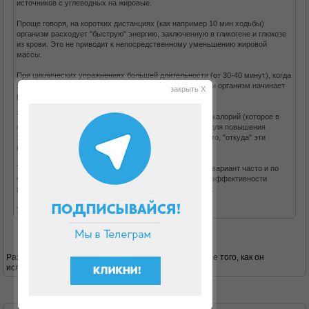
источников с углеводных на жировые.
Проще говоря, на коротких дистанциях (как например 10 мин ходьбы)
организм расходует "быструю" энергию, заключенную в гликогене и глюкозе
из крови. Это не приводит к непосредственному уменьшению жировой
массы.
При циклических упражнениях большей длительности (от 30-40 минут), когда
заканчивается запас гликогена, для пополнения энергии организм начинает
закрыть X
расщеплять жировые запасы.
Т.о. помимо простого количества потраченных за день калорий (которое в
обоих случаях будет арифметически равное) следует для повышения
эффективности упражнений (в т.ч. ходьбы) учитывать то, "откуда" эти
калории берутся.
Так что, если нет возможности ходить сразу долго - то вариант часто и по
чуть-чуть лучше, чем вообще ничего не делать. Но по эффективности
ходьба от 30 мин и больше - будет несколько полезнее.
Удачного похудания!
Разве на белковой диете типа дюкана гликоген после того, как он
использован во время атаки, восполняется?