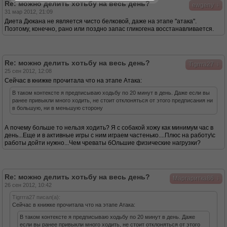
Re: можно делить хотьбу на весь день?
↓
ewgeny
31 мар 2012, 21:09
Диета Дюкана не является чисто белковой, даже на этапе "атака".
Поэтому, конечно, рано или поздно запас гликогена восстанавливается.
Re: можно делить хотьбу на весь день?
↓
Tigrrra27
25 сен 2012, 12:08
Сейчас в книжке прочитала что на этапе Атака:
В таком контексте я предписываю ходьбу по 20 минут в день. Даже если вы
ранее привыкли много ходить, не стоит отклоняться от этого предписания ни
в большую, ни в меньшую сторону
А почему больше то нельзя ходить? Я с собакой хожу как минимум час в
день...Еще и в активные игры с ним играем частенько....Плюс на работу\с
работы дойти нужно...Чем чреваты бОльшие физические нагрузки?
Re: можно делить хотьбу на весь день?
↓
Маргаритка86
26 сен 2012, 10:42
Tigrrra27 писал(а):
Сейчас в книжке прочитала что на этапе Атака:
В таком контексте я предписываю ходьбу по 20 минут в день. Даже
если вы ранее привыкли много ходить, не стоит отклоняться от этого