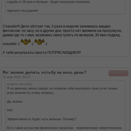
ходьба от 30 мин и больше - будет несколько полезнее.
Удачного похудания!
Спасибо!!! Дело обстоит так, 3 раза в неделю занимаюсь кардио
фитнесом- по часу, но в другие дни, просто нет времени на прогулку.но,
думаю где то с мая, возможно смогу гулять по вечером, 30 мин подряд...
спасибо:-)
-)
-)
У тебя результаты просто ПОТРЯСАЮЩИЕ!!!!!
Re: можно делить хотьбу на весь день?
↓
Domicia
31 мар 2012, 20:27
ewgeny писал(а):
Я не девочка, мягко говоря, но позволю себе высказать свое (и не только
мое) мнение по этому вопросу.
Да, можно.
НО!
Эффективность будет чуть меньше. Почему?
Есть такая штука при физических нагрузках - переключение энергетических