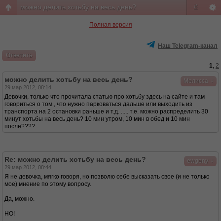
можно делить хотьбу на весь день?
#
Полная версия
Наш Telegram-канал
Ответить
1
,
2
можно делить хотьбу на весь день?
↓
Мелисса
29 мар 2012, 08:14
Девочки, только что прочитала статью про хотьбу здесь на сайте и там
говориться о том , что нужно парковаться дальше или выходить из
транспорта на 2 остановки раньше и т.д. ..... т.е. можно распределить 30
минут хотьбы на весь день? 10 мин утром, 10 мин в обед и 10 мин
после????
Re: можно делить хотьбу на весь день?
↓
ewgeny
29 мар 2012, 08:44
Я не девочка, мягко говоря, но позволю себе высказать свое (и не только
мое) мнение по этому вопросу.
Да, можно.
НО!