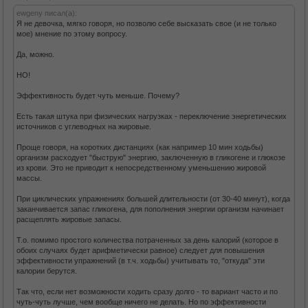
ewgeny писал(а):
Я не девочка, мягко говоря, но позволю себе высказать свое (и не только
мое) мнение по этому вопросу.
Да, можно.
НО!
Эффективность будет чуть меньше. Почему?
Есть такая штука при физических нагрузках - переключение энергетических
источников с углеводных на жировые.
Проще говоря, на коротких дистанциях (как например 10 мин ходьбы)
организм расходует "быструю" энергию, заключенную в гликогене и глюкозе
из крови. Это не приводит к непосредственному уменьшению жировой
массы.
При циклических упражнениях большей длительности (от 30-40 минут), когда
заканчивается запас гликогена, для пополнения энергии организм начинает
расщеплять жировые запасы.
Т.о. помимо простого количества потраченных за день калорий (которое в
обоих случаях будет арифметически равное) следует для повышения
эффективности упражнений (в т.ч. ходьбы) учитывать то, "откуда" эти
калории берутся.
Так что, если нет возможности ходить сразу долго - то вариант часто и по
чуть-чуть лучше, чем вообще ничего не делать. Но по эффективности