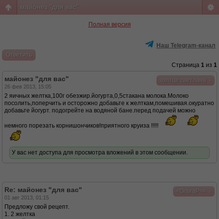
майонез "для вас"
Полная версия
Наш Telegram-канал
Ответить
Страница
1
из
1
майонез "для вас"
↓
золтце светлана
26 фев 2013, 15:05
2 яичных желтка,100г обезжир.йогурта,0,5стакана молока.Молоко
посолить,поперчить и осторожно добавьте к желткам,помешивая.окуратно
добавьте йогурт. подогрейте на водяной бане.перед подачей можно
немного порезать корнишончиков!приятного круиза !!!!!
У вас нет доступа для просмотра вложений в этом сообщении.
Re: майонез "для вас"
↓
<ОльгаР=<
01 авг 2013, 01:15
Предложу свой рецепт.
1. 2 желтка