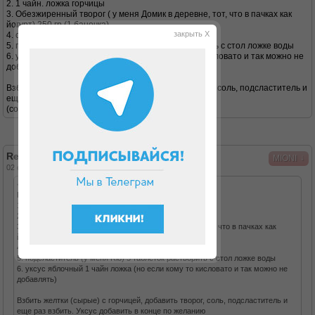
2. 1 чайн. ложка горчицы
3. Обезжиренный творог ( у меня Домик в деревне, тот, что в пачках как
йогурт) 250 гр (1 баночка)
закрыть X
4. соль 1/3 чайн ложки
5. подсластитель (у меня Rio) 5 таблеток растворить с стол ложке воды
6. уксус яблочный 1 чайн ложка (но если кому то кисловато и так можно не
добавлять)
Взбить желтки (сырые) с горчицей, добавить творог, соль, подсластитель и
еще раз взбить. Уксус добавить в конце по желанию
(соль и подсластитель добавьте по вкусу,)
Re: майонез "для вас"
↓
MIONI
02 окт 2013, 11:46
<ОльгаР=< писал(а):
Предложу свой рецепт.
1. 2 желтка
2. 1 чайн. ложка горчицы
3. Обезжиренный творог ( у меня Домик в деревне, тот, что в пачках как
йогурт) 250 гр (1 баночка)
4. соль 1/3 чайн ложки
5. подсластитель (у меня Rio) 5 таблеток растворить с стол ложке воды
6. уксус яблочный 1 чайн ложка (но если кому то кисловато и так можно не
добавлять)
Взбить желтки (сырые) с горчицей, добавить творог, соль, подсластитель и
еще раз взбить. Уксус добавить в конце по желанию