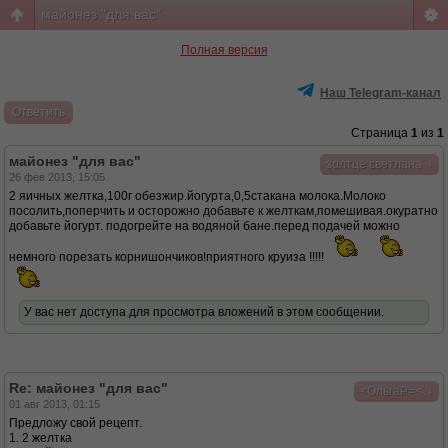
майонез "для вас"
Полная версия
Наш Telegram-канал
Ответить
Страница
1
из
1
майонез "для вас"
↓
золтце светлана
26 фев 2013, 15:05
2 яичных желтка,100г обезжир.йогурта,0,5стакана молока.Молоко
посолить,поперчить и осторожно добавьте к желткам,помешивая.окуратно
добавьте йогурт. подогрейте на водяной бане.перед подачей можно
немного порезать корнишончиков!приятного круиза !!!!!
У вас нет доступа для просмотра вложений в этом сообщении.
Re: майонез "для вас"
↓
<ОльгаР=<
01 авг 2013, 01:15
Предложу свой рецепт.
1. 2 желтка