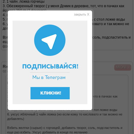
2. 1 чайн. ложка горчицы
3. Обезжиренный творог ( у меня Домик в деревне, тот, что в пачках как
йогурт) 250 гр (1 баночка)
закрыть X
4. соль 1/3 чайн ложки
5. подсластитель (у меня Rio) 5 таблеток растворить с стол ложке воды
6. уксус яблочный 1 чайн ложка (но если кому то кисловато и так можно не
добавлять)
Взбить желтки (сырые) с горчицей, добавить творог, соль, подсластитель и
еще раз взбить. Уксус добавить в конце по желанию
(соль и подсластитель добавьте по вкусу,)
Re: майонез "для вас"
↓
MIONI
02 окт 2013, 11:46
<ОльгаР=< писал(а):
Предложу свой рецепт.
1. 2 желтка
2. 1 чайн. ложка горчицы
3. Обезжиренный творог ( у меня Домик в деревне, тот, что в пачках как
йогурт) 250 гр (1 баночка)
4. соль 1/3 чайн ложки
5. подсластитель (у меня Rio) 5 таблеток растворить с стол ложке воды
6. уксус яблочный 1 чайн ложка (но если кому то кисловато и так можно не
добавлять)
Взбить желтки (сырые) с горчицей, добавить творог, соль, подсластитель и
еще раз взбить. Уксус добавить в конце по желанию