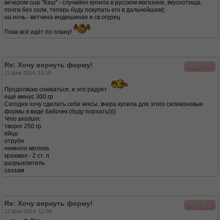
вечером сыр "Каш" - случайно купила в русском магазине, вкуснотища,
почти без соли, теперь буду покупать его в дальнейшем);
на ночь - ветчина индюшиная и св.огурец
Пока всё идёт по плану!
Re: Хочу вернуть форму!
↓
Olga_A
11 фев 2014, 16:10
Продолжаю снижаться, и это радует
ещё минус 300 гр
Сегодня хочу сделать себе кексы, вчера купила для этого силиконовые
формы в виде бабочек (буду порхать))))
Что входит:
творог 250 гр
яйцо
отруби
немного молока
крахмал - 2 ст. л
разрыхлитель
сахзам
Re: Хочу вернуть форму!
↓
Olga_A
12 фев 2014, 12:56