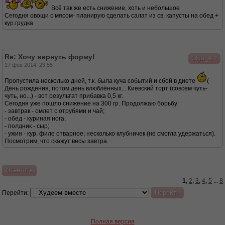
Всё так же есть снижение, хоть и небольшое
Сегодня овощи с мясом- планирую сделать салат из св. капусты на обед +
кур.грудка
Re: Хочу вернуть форму!
↓
Olga_A
17 фев 2014, 23:55
Пропустила несколько дней, т.к. была куча событий и сбой в диете
(
День рождения, потом день влюблённых... Киевский торт (совсем чуть-
чуть, но...) - вот результат прибавка 0,5 кг.
Сегодня уже пошло снижение на 300 гр. Продолжаю борьбу:
- завтрак - омлет с отрубями и чай;
- обед - куриная нога;
- полдник - сыр;
- ужин - кур. филе отварное; несколько клубничек (не смогла удержаться).
Посмотрим, что скажут весы завтра.
Ответить
1
,
2
,
3
,
4
,
5
...
8
Перейти:
Полная версия