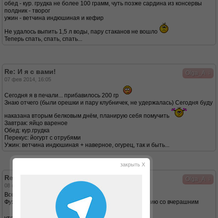
обед - кур. грудка не более 100 грамм, чуть позже сардина из консервы
полдник - творог
ужин - ветчина индюшиная и кефир
Не удалось выпить 1,5 л воды, пару стаканов не вошло
Теперь спать, спать, спать...
Re: И я с вами!
↓
Olga_A
07 фев 2014, 16:05
Сегодня я в печали... прибавилось 200 гр
Знаю отчего (были орешки и пару клубничек, не удержалась) Сегодня буду
наказана вторым белковым днём, планирую себя помучить
Завтрак: яйцо вареное
Обед: кур.грудка
Перекус: йогурт с отрубями
Ужин: ветчина индюшиная + наверное, огурец, так и быть...
закрыть X
Re: И я с вами!
↓
Olga_A
08 фев 2014, 14:20
Всем доброго дня!
Фух... можно выдыхать - снижение 300 гр по сравнению со вчерашним