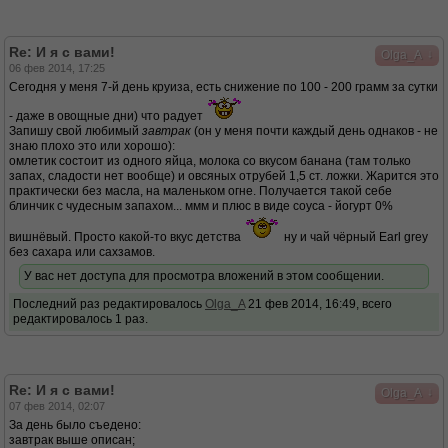
Re: И я с вами!
↓
Olga_A
06 фев 2014, 17:25
Сегодня у меня 7-й день круиза, есть снижение по 100 - 200 грамм за сутки
- даже в овощные дни) что радует
Запишу свой любимый
завтрак
(он у меня почти каждый день однаков - не
знаю плохо это или хорошо):
омлетик состоит из одного яйца, молока со вкусом банана (там только
запах, сладости нет вообще) и овсяных отрубей 1,5 ст. ложки. Жарится это
практически без масла, на маленьком огне. Получается такой себе
блинчик с чудесным запахом... ммм и плюс в виде соуса - йогурт 0%
вишнёвый. Просто какой-то вкус детства
ну и чай чёрный Earl grey
без сахара или сахзамов.
У вас нет доступа для просмотра вложений в этом сообщении.
Последний раз редактировалось
Olga_A
21 фев 2014, 16:49, всего
редактировалось 1 раз.
Re: И я с вами!
↓
Olga_A
07 фев 2014, 02:07
За день было съедено:
завтрак выше описан;