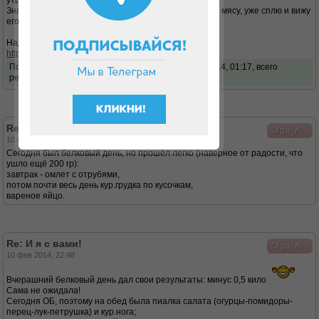
утром
Значит, сегодня делаю-таки себе овощной салатик к мясу, уже сплю и вижу
его ))
Надо бы попробовать испечь хлеб:
http://dukandiet.ru/xleb-nastoyashhij-bez-dopov/
Последний раз редактировалось
Olga_A
01 апр 2014, 01:17, всего
редактировалось 1 раз.
Re: И я с вами!
↓
Olga_A
10 фев 2014, 00:47
Сегодня был белковый день, но прошёл легко (наверное от радости, что
ушло ещё 200 гр):
завтрак - омлет с отрубями,
потом почти весь день кур.грудка по кусочкам,
вареное яйцо.
Re: И я с вами!
↓
Olga_A
10 фев 2014, 22:48
Вчерашний белковый день дал свои результаты: минус 0,5 кило
Сама не ожидала!
Сегодня ОБ, поэтому на обед была пиалка салата (огурцы-помидоры-
перец-лук-петрушка) и кур.нога;