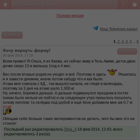
Хочу вернуть форму!
#
Полная версия
Наш Telegram-канал
Ответить
1
,
2
,
3
,
4
,
5
...
8
Хочу вернуть форму!
↓
Olga_A
06 фев 2014, 17:10
Всем привет! Я Ольга, я из Киева, но сейчас живу в Тель Авиве, деток двое:
дочке скоро 13 и малышу 1год и 4 мес.
Вес после вторых родов не уходит и всё. Поэтому я здесь
Решилась
и я завести дневник, иначе потом забуду что и как было.
Атака моя совпала с КД... так вышло) начала, не глядя в календарь,
поэтому за 3 дня на атаке ушло 1,300 кг.
Ну, ничего, боремся дальше. А дальше подвернулся праздник в гостях
(никак было нельзя не пойти) и на следующее утро пришлось посыпать
голову пеплом: та селёдка под шубой и ещё безе добавили мне аж 0,7 кг
Обещаю себе больше таких экспериментов не делать, чего бы мне это не
стоило!
Последний раз редактировалось
Olga_A
18 фев 2014, 12:43, всего
редактировалось 3 раз(а).