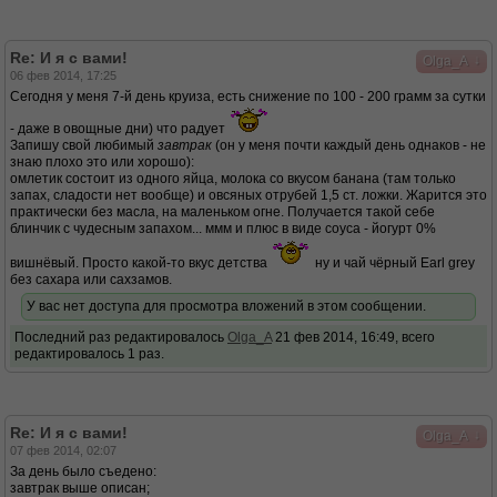
Re: И я с вами!
↓
Olga_A
06 фев 2014, 17:25
Сегодня у меня 7-й день круиза, есть снижение по 100 - 200 грамм за сутки
- даже в овощные дни) что радует
Запишу свой любимый
завтрак
(он у меня почти каждый день однаков - не
знаю плохо это или хорошо):
омлетик состоит из одного яйца, молока со вкусом банана (там только
запах, сладости нет вообще) и овсяных отрубей 1,5 ст. ложки. Жарится это
практически без масла, на маленьком огне. Получается такой себе
блинчик с чудесным запахом... ммм и плюс в виде соуса - йогурт 0%
вишнёвый. Просто какой-то вкус детства
ну и чай чёрный Earl grey
без сахара или сахзамов.
У вас нет доступа для просмотра вложений в этом сообщении.
Последний раз редактировалось
Olga_A
21 фев 2014, 16:49, всего
редактировалось 1 раз.
Re: И я с вами!
↓
Olga_A
07 фев 2014, 02:07
За день было съедено:
завтрак выше описан;