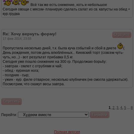
Всё так же есть снижение, хоть и небольшое
Сегодня овощи с мясом- планирую сделать салат из св. капусты на обед +
кур.грудка
Re: Хочу вернуть форму!
↓
Olga_A
17 фев 2014, 23:55
Пропустила несколько дней, т.к. была куча событий и сбой в диете
(
День рождения, потом день влюблённых... Киевский торт (совсем чуть-
чуть, но...) - вот результат прибавка 0,5 кг.
Сегодня уже пошло снижение на 300 гр. Продолжаю борьбу:
- завтрак - омлет с отрубями и чай;
- обед - куриная нога;
- полдник - сыр;
- ужин - кур. филе отварное; несколько клубничек (не смогла удержаться).
Посмотрим, что скажут весы завтра.
Ответить
1
,
2
,
3
,
4
,
5
...
8
Перейти:
Полная версия