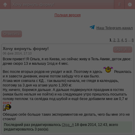
Хочу вернуть форму!
#
Полная версия
Наш Telegram-канал
Ответить
1
,
2
,
3
,
4
,
5
...
8
Хочу вернуть форму!
↓
Olga_A
06 фев 2014, 17:10
Всем привет! Я Ольга, я из Киева, но сейчас живу в Тель Авиве, деток двое:
дочке скоро 13 и малышу 1год и 4 мес.
Вес после вторых родов не уходит и всё. Поэтому я здесь
Решилась
и я завести дневник, иначе потом забуду что и как было.
Атака моя совпала с КД... так вышло) начала, не глядя в календарь,
поэтому за 3 дня на атаке ушло 1,300 кг.
Ну, ничего, боремся дальше. А дальше подвернулся праздник в гостях
(никак было нельзя не пойти) и на следующее утро пришлось посыпать
голову пеплом: та селёдка под шубой и ещё безе добавили мне аж 0,7 кг
Обещаю себе больше таких экспериментов не делать, чего бы мне это не
стоило!
Последний раз редактировалось
Olga_A
18 фев 2014, 12:43, всего
редактировалось 3 раз(а).