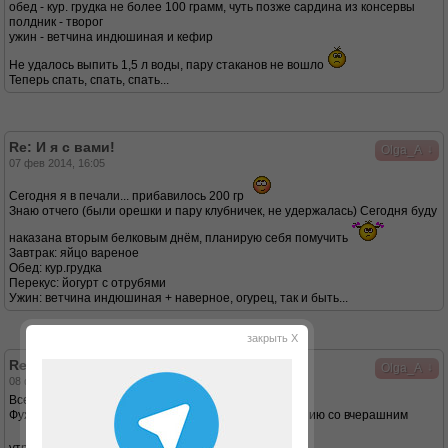
обед - кур. грудка не более 100 грамм, чуть позже сардина из консервы
полдник - творог
ужин - ветчина индюшиная и кефир
Не удалось выпить 1,5 л воды, пару стаканов не вошло
Теперь спать, спать, спать...
Re: И я с вами!
↓
Olga_A
07 фев 2014, 16:05
Сегодня я в печали... прибавилось 200 гр
Знаю отчего (были орешки и пару клубничек, не удержалась) Сегодня буду
наказана вторым белковым днём, планирую себя помучить
Завтрак: яйцо вареное
Обед: кур.грудка
Перекус: йогурт с отрубями
Ужин: ветчина индюшиная + наверное, огурец, так и быть...
закрыть X
Re: И я с вами!
↓
Olga_A
08 фев 2014, 14:20
Всем доброго дня!
Фух... можно выдыхать - снижение 300 гр по сравнению со вчерашним