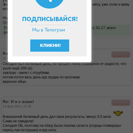
утром
Значит, сегодня делаю-таки себе овощной салатик к мясу, уже сплю и вижу
его ))
Надо бы попробовать испечь хлеб:
http://dukandiet.ru/xleb-nastoyashhij-bez-dopov/
Последний раз редактировалось
Olga_A
01 апр 2014, 01:17, всего
редактировалось 1 раз.
Re: И я с вами!
↓
Olga_A
10 фев 2014, 00:47
Сегодня был белковый день, но прошёл легко (наверное от радости, что
ушло ещё 200 гр):
завтрак - омлет с отрубями,
потом почти весь день кур.грудка по кусочкам,
вареное яйцо.
Re: И я с вами!
↓
Olga_A
10 фев 2014, 22:48
Вчерашний белковый день дал свои результаты: минус 0,5 кило
Сама не ожидала!
Сегодня ОБ, поэтому на обед была пиалка салата (огурцы-помидоры-
перец-лук-петрушка) и кур.нога;