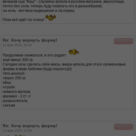
вечером сыр "Каш" - случайно купила в русском магазине, вкуснотища,
почти без соли, теперь буду покупать его в дальнейшем);
на ночь - ветчина индюшиная и св.огурец
Пока всё идёт по плану!
Re: Хочу вернуть форму!
↓
Olga_A
11 фев 2014, 16:10
Продолжаю снижаться, и это радует
ещё минус 300 гр
Сегодня хочу сделать себе кексы, вчера купила для этого силиконовые
формы в виде бабочек (буду порхать))))
Что входит:
творог 250 гр
яйцо
отруби
немного молока
крахмал - 2 ст. л
разрыхлитель
сахзам
Re: Хочу вернуть форму!
↓
Olga_A
12 фев 2014, 12:56