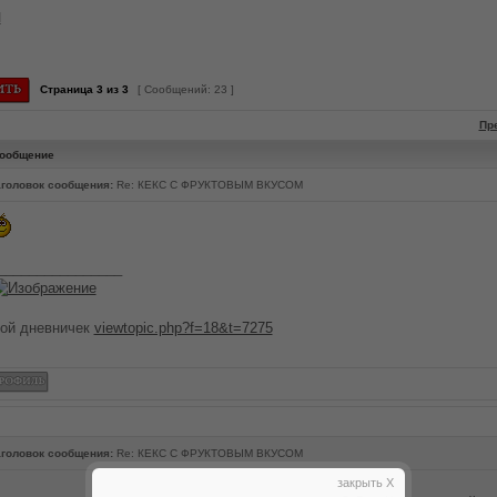
М
Страница
3
из
3
[ Сообщений: 23 ]
Пр
ообщение
головок сообщения:
Re: КЕКС С ФРУКТОВЫМ ВКУСОМ
________________
ой дневничек
viewtopic.php?f=18&t=7275
головок сообщения:
Re: КЕКС С ФРУКТОВЫМ ВКУСОМ
закрыть X