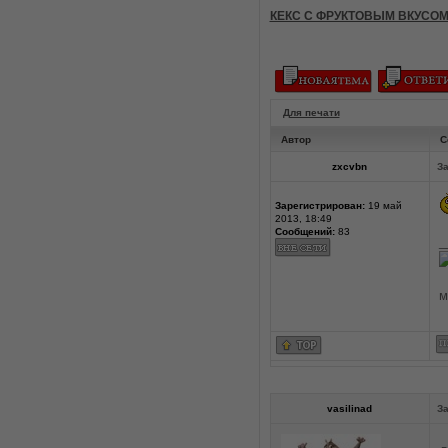
КЕКС С ФРУКТОВЫМ ВКУСО
Для печати
Автор
С
zxcvbn
За
Зарегистрирован:
19 май
2013, 18:49
Сообщений:
83
_
м
vasilinad
За