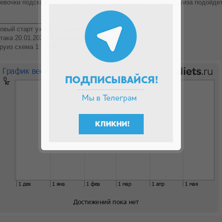
евочки подскажите это для какого периода рецепт? Для Круиза подойде
________________
овый старт уже с гипотериозом в весе 81 кг
така 20.01.2020 -7 дней, результат -4кг
руиз схема 1:1 в весе 77 кг с 27.01