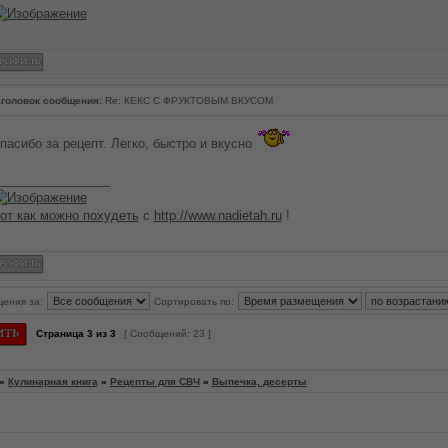
головок сообщения:
Re: КЕКС С ФРУКТОВЫМ ВКУСОМ
пасибо за рецепт. Легко, быстро и вкусно
________________
от как можно похудеть
с
http://www.nadietah.ru
!
щения за:
Сортировать по:
Страница
3
из
3
[ Сообщений: 23 ]
»
Кулинарная книга
»
Рецепты для СВЧ
»
Выпечка, десерты