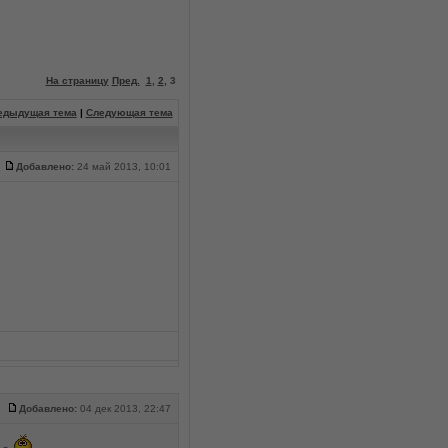
На страницу
Пред.
1
,
2
,
3
едыдущая тема
|
Следующая тема
Добавлено:
24 май 2013, 10:01
Добавлено:
04 дек 2013, 22:47