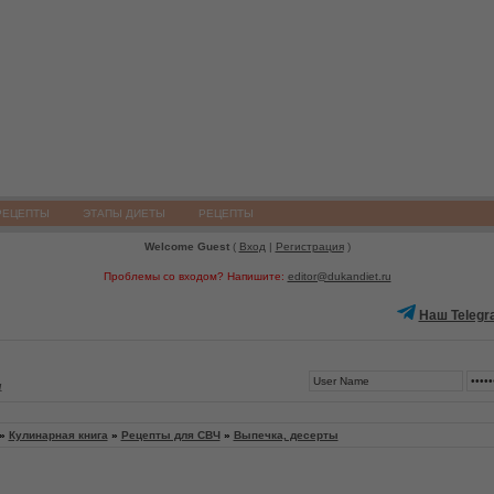
РЕЦЕПТЫ
ЭТАПЫ ДИЕТЫ
РЕЦЕПТЫ
Welcome Guest
(
Вход
|
Регистрация
)
Проблемы со входом? Напишите:
editor@dukandiet.ru
Наш Telegr
1
»
Кулинарная книга
»
Рецепты для СВЧ
»
Выпечка, десерты