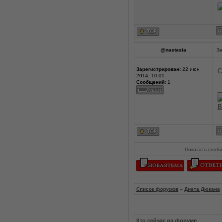
@nastasia
За
Зарегистрирован:
22 июн
С
2014, 10:01
Сообщений:
1
_
В
Показать сооб
Список форумов
»
Диета Дюкана
Кто сейчас на форуме