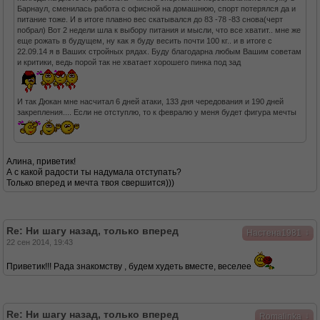
Барнаул, сменилась работа с офисной на домашнюю, спорт потерялся да и
питание тоже. И в итоге плавно вес скатывался до 83 -78 -83 снова(черт
побрал) Вот 2 недели шла к выбору питания и мысли, что все хватит.. мне же
еще рожать в будущем, ну как я буду весить почти 100 кг.. и в итоге с
22.09.14 я в Ваших стройных рядах. Буду благодарна любым Вашим советам
и критики, ведь порой так не хватает хорошего пинка под зад
И так Дюкан мне насчитал 6 дней атаки, 133 дня чередования и 190 дней
закрепления.... Если не отступлю, то к февралю у меня будет фигура мечты
Алина, приветик!
А с какой радости ты надумала отступать?
Только вперед и мечта твоя свершится)))
Re: Ни шагу назад, только вперед
↓
Настена1981
22 сен 2014, 19:43
Приветик!!! Рада знакомству , будем худеть вместе, веселее
Re: Ни шагу назад, только вперед
↓
Romalinka