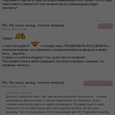
Подскажите, как Вы в таких ситуациях выкручиваетесь? Может что-то свое
приготовить и принести? или на меня как на сумасшедшую будут
смотреть?
Re: Ни шагу назад, только вперед
↓
ezther
29 сен 2014, 13:55
Привет
1 наесться дома !!!
те в кафе лишь ПРАЗДНОВАТЬ-БЕСЕДОВАТЬ с
боаклаом водички ,не отвлекаясь голодным взором на вредное и может
быть ...фкусное .
2 брать с с собой в общепит ? ну...если там это позволят...
Постарайся узнать меню грядущего застолья и выбрать заранее ,что
сможешь там есть.
Re: Ни шагу назад, только вперед
↓
ЕвдокимоваЯна
29 сен 2014, 14:30
Romalinka писал(а):
Девочки, требуется совет. Нас пригласили на юбилей. если кратко - то мама
двоюродных братьев мужа. С ней мы практически не общаемся, но мы
отвозим маму мужа туда и остаемся праздновать. Праздник будет в кафе,
попросить что-то приготовить для себя отдельно не могу, так как мало
знакомы. Так что буду искать что-то подходящее для ЧО. Подскажите, как Вы