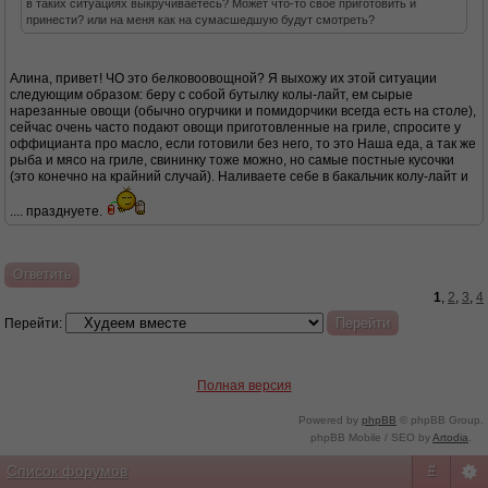
в таких ситуациях выкручиваетесь? Может что-то свое приготовить и
принести? или на меня как на сумасшедшую будут смотреть?
Алина, привет! ЧО это белковоовощной? Я выхожу их этой ситуации
следующим образом: беру с собой бутылку колы-лайт, ем сырые
нарезанные овощи (обычно огурчики и помидорчики всегда есть на столе),
сейчас очень часто подают овощи приготовленные на гриле, спросите у
оффицианта про масло, если готовили без него, то это Наша еда, а так же
рыба и мясо на гриле, свининку тоже можно, но самые постные кусочки
(это конечно на крайний случай). Наливаете себе в бакальчик колу-лайт и
.... празднуете.
Ответить
1
,
2
,
3
,
4
Перейти:
Полная версия
Powered by
phpBB
© phpBB Group.
phpBB Mobile / SEO by
Artodia
.
Список форумов
#