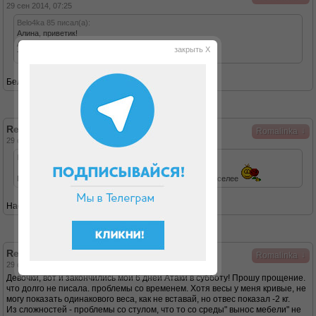
29 сен 2014, 07:25
Belo4ka 85 писал(а):
Алина, приветик!
А с какой радости ты надумала отступать?
закрыть X
Только вперед и мечта твоя свершится)))
Белочка, спасибо за поддержку!
Re: Ни шагу назад, только вперед
↓
Romalinka
29 сен 2014, 07:26
Настена1981 писал(а):
Приветик!!! Рада знакомству , будем худеть вместе, веселее
Настена, привет! Давай, я рада!
Re: Ни шагу назад, только вперед
↓
Romalinka
29 сен 2014, 07:38
Девочки, вот и закончились мои 6 дней Атаки в субботу! Прошу прощение.
что долго не писала. проблемы со временем. Хотя весы у меня кривые, не
могу показать одинакового веса, как не вставай, но отвес показал -2 кг.
Из сложностей - проблемы со стулом, что то со среды" вынос мебели" не