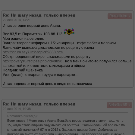
Re: Ни шагу назад, только вперед
↓
Romalinka
22 сен 2014, 14:21
И так сегодня первый день Атаки.
Вес 83,5 кг, Параметры 108-88-113
Мой рацион на сегодня:
Завтра: творог с кефиром + 1/2 чл.корицы +кофе с обезж.молоком
Ланч: чай+ шанежка дюкановская по рецепту отсюда
http://forum.say7.info/topic69888.html
Обед: порционный пирог с кальмарами по рецепту
http://povary.ru/recipes.php?id=9898.
. но у меня он что-то получился больше
запеканкой или омлетом с кальмарами и яйцом
Полдник: чай+шанежка
Ужин(план) : отварная грудка в пароварке...
И так надеюсь в первый день я нигде не накосячила..
Re: Ни шагу назад, только вперед
↓
Belo4ka 85
22 сен 2014, 19:38
Romalinka писал(а):
Всем привет! Меня зовут Алина!Борьба с весом ведется у меня так... лет с
15, когда стала видимо задумываться об этом.. Самый большой вес был 86
кг, самый маленький 67 кг в 2012 г. Эх..какие цифры были! Добилась за
полгода на диете от диетолога + много спорта.. Но переехала жить к мужу в