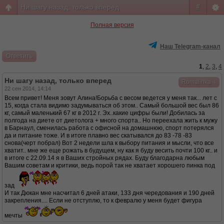
Ни шагу назад, только вперед
#
Полная версия
Наш Telegram-канал
Ответить
1
,
2
,
3
,
4
Ни шагу назад, только вперед
↓
Romalinka
22 сен 2014, 14:14
Всем привет! Меня зовут Алина!Борьба с весом ведется у меня так... лет с
15, когда стала видимо задумываться об этом.. Самый большой вес был 86
кг, самый маленький 67 кг в 2012 г. Эх..какие цифры были! Добилась за
полгода на диете от диетолога + много спорта.. Но переехала жить к мужу
в Барнаул, сменилась работа с офисной на домашнюю, спорт потерялся
да и питание тоже. И в итоге плавно вес скатывался до 83 -78 -83
снова(черт побрал) Вот 2 недели шла к выбору питания и мысли, что все
хватит.. мне же еще рожать в будущем, ну как я буду весить почти 100 кг.. и
в итоге с 22.09.14 я в Ваших стройных рядах. Буду благодарна любым
Вашим советам и критики, ведь порой так не хватает хорошего пинка под
зад
И так Дюкан мне насчитал 6 дней атаки, 133 дня чередования и 190 дней
закрепления.... Если не отступлю, то к февралю у меня будет фигура
мечты