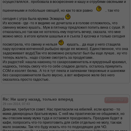
осуществлялся.. пробовала в воскресение и кашу и отрубями овсяными и
пшеничными и побольше овощей, но как то все равно
.. так что
сегодня с утра была кружка Эсмарха
Из косяков - где -то я видимо не дочитала и в голове отложилось, что
свинину можно кушать.. Муж в пятницу предложил попить вина с суши. Я
отказалась,но так как не хотелось ему портить вечер, сказала. что мне
можно мясо. в итоге купили шашлык и я съела 3 кусочка и только сегодня
посмотрела, что свинку и нельзя
кушать... да еще у него стащила
пару кусочков копченной рыбы(но вроде ее можно). Единственное, что она
задерживает воду((Так что возможно результат был бы еще лучше.. ну что
теперь жалеть.. надо строже смотреть за продуктами..
Из радостей: нашла наконец-то сахарозаменитель и кукуурзный крахмал,
надеюсь, теперь смогу что-то себе сладкое делать. осталось прикупить
СОМ и изолят белка.. А то я тут пекла и запеканки творожные и шанежки
без сахарозаменителя было вкусно, а вот кефирное желе без него
оказалось просто гадостью..
Re: Ни шагу назад, только вперед
↓
Romalinka
29 сен 2014, 07:43
Девочки, требуется совет. Нас пригласили на юбилей. если кратко - то
мама двоюродных братьев мужа. С ней мы практически не общаемся, но
мы отвозим маму мужа туда и остаемся праздновать. Праздник будет в
кафе, попросить что-то приготовить для себя отдельно не могу, так как
мало знакомы. Так что буду искать что-то подходящее для ЧО.