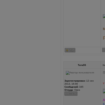
М
Тата55
За
П
Зарегистрирован:
12 сен
У
2013, 16:46
Сообщений:
345
_
Откуда:
Омск
А
К