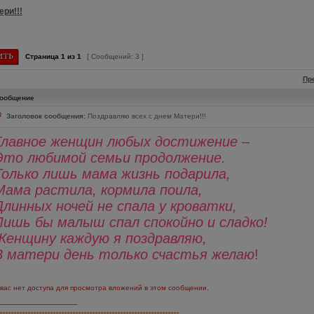
ри!!!
Страница
1
из
1
[ Сообщений: 3 ]
Пр
ообщение
Заголовок сообщения:
Поздравляю всех с днем Матери!!!
Главное женщин любых достижение –
Это любимой семьи продолжение.
Только лишь мама жизнь подарила,
Мама растила, кормила поила,
Длинных ночей не спала у кроватки,
Лишь бы малыш спал спокойно и сладко!
Женщину каждую я поздравляю,
В матери день только счастья желаю
!
 вас нет доступа для просмотра вложений в этом сообщении.
________________
----------------------------------------------------------------