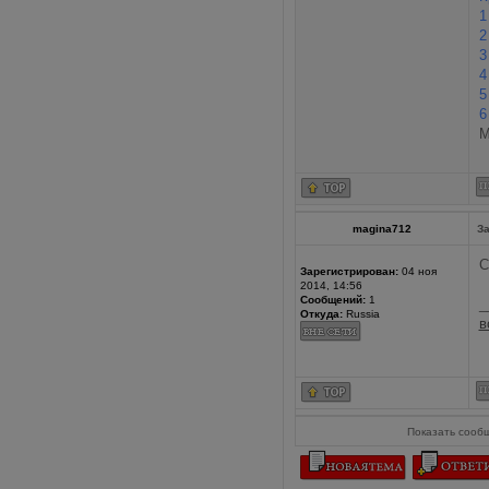
1
2
3
4
5
6
М
magina712
За
С
Зарегистрирован:
04 ноя
2014, 14:56
Сообщений:
1
_
Откуда:
Russia
в
Показать сооб