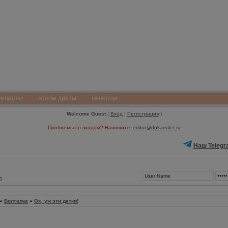
РЕЦЕПТЫ
ЭТАПЫ ДИЕТЫ
РЕЦЕПТЫ
Welcome Guest
(
Вход
|
Регистрация
)
Проблемы со входом? Напишите:
editor@dukandiet.ru
Наш Telegr
3
»
Болталка
»
Ох, уж эти детки!