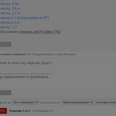
 месяц -5,5кг
 месяц -3,6 кг
 месяц -2,1 кг
 месяц-1,1 кг(нарушения на НГ)
 месяц-2,2 кг
 месяц -1,7
ой дневник
viewtopic.php?f=18&t=7753
головок сообщения:
Re: Поздравляю всех с днем Матери!!!
коро в этом году ещё раз будет)
_____________________________
от
предложения от дизайнеров.
щения за:
Сортировать по:
Страница
1
из
1
[ Сообщений: 3 ]