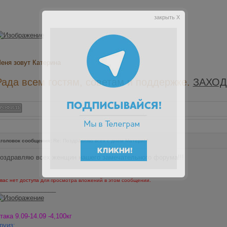
закрыть X
еня зовут Катерина
Рада всем гостям, советам и поддержке.
ЗАХОД
головок сообщения:
Re: Поздравляю всех с днем Матери!!!
оздравляю всех женщин нашего замечательного форума!!!
 вас нет доступа для просмотра вложений в этом сообщении.
________________
така 9.09-14.09 -4,100кг
руиз: