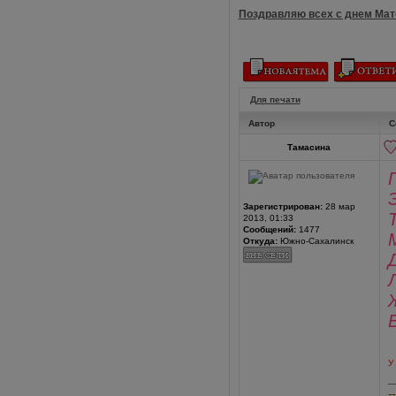
Поздравляю всех с днем Мате
Для печати
Автор
С
Тамасина
Зарегистрирован:
28 мар
2013, 01:33
Сообщений:
1477
Откуда:
Южно-Сахалинск
У
_
--