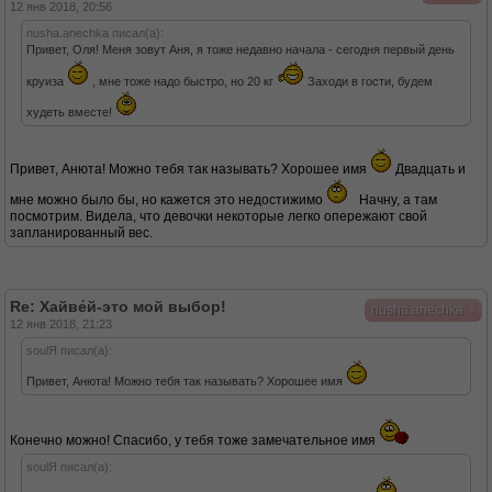
12 янв 2018, 20:56
nusha.anechka писал(а):
Привет, Оля! Меня зовут Аня, я тоже недавно начала - сегодня первый день
круиза
, мне тоже надо быстро, но 20 кг
Заходи в гости, будем
худеть вместе!
Привет, Анюта! Можно тебя так называть? Хорошее имя
Двадцать и
мне можно было бы, но кажется это недостижимо
Начну, а там
посмотрим. Видела, что девочки некоторые легко опережают свой
запланированный вес.
Re: Хайве́й-это мой выбор!
↓
nusha.anechka
12 янв 2018, 21:23
soulЯ писал(а):
Привет, Анюта! Можно тебя так называть? Хорошее имя
Конечно можно! Спасибо, у тебя тоже замечательное имя
soulЯ писал(а):