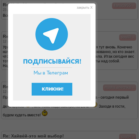
Re: Хайве́й-это мой выбор!
↓
Ilana1955
закрыть X
23 дек 2017, 23:56
Все у Вас получится, девочки!
Re: Хайве́й-это мой выбор!
↓
soulЯ
12 янв 2018, 20:40
Ура! Вспомнила данные для входа на сайт и теперь я тут вновь. Конечно
начинать перед новогодними праздниками было рискованно, но кто знает.
что было бы, если бы небольшой задел не подготовила. Итак сегодня вес
тот, с какого и начинала 77,5. Впереди полгода работы над собой.
Надеюсь иметь в конце пути заветные 65 кг.
Re: Хайве́й-это мой выбор!
↓
nusha.anechka
12 янв 2018, 20:48
Привет, Оля! Меня зовут Аня, я тоже недавно начала - сегодня первый
день круиза
, мне тоже надо быстро, но 20 кг
Заходи в гости,
будем худеть вместе!
Re: Хайве́й-это мой выбор!
↓
soulЯ