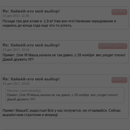
Re: Хайве́й-это мой выбор!
↓
soulЯ
23 дек 2017, 11:36
Позади три дня атаки и -1,9 кг! Уже кое-что! Начинаю чередование и
надеюсь до конца года еще что-то успеть.
Re: Хайве́й-это мой выбор!
↓
Масяня_сяня
23 дек 2017, 15:16
Привет ,Оля !Я Маша,начала не так давно ,с 28 ноября .вес уходит плохо!
Давай дружить !!!!?
Re: Хайве́й-это мой выбор!
↓
soulЯ
23 дек 2017, 18:29
Масяня_сяня писал(а):
Привет ,Оля !Я Маша,начала не так давно ,с 28 ноября .вес уходит плохо!
Давай дружить !!!!?
Привет Маша!С радостью! Всё у нас получится, не отчаивайся. Сейчас
выработаем стратегию и вперед!