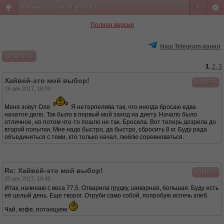
Хайве́й-это мой выбор!
#
Полная версия
Наш Telegram-канал
Ответить
1
,
2
,
3
Хайве́й-это мой выбор!
↓
soulЯ
19 дек 2017, 16:09
Меня зовут Оля
Я нетерпелива так, что иногда бросаю едва
начатое дело. Так было в первый мой заход на диету. Начало было
отличное, но потом что-то пошло не так. Бросила. Вот теперь дозрела до
второй попытки. Мне надо быстро, да быстро, сбросить 8 кг. Буду рада
объединиться с теми, кто только начал, люблю соревноваться.
Re: Хайве́й-это мой выбор!
↓
soulЯ
20 дек 2017, 10:45
Итак, начинаю с веса 77,5. Отварила грудку, шикарная, большая. Буду есть
её целый день. Еще творог. Отруби само собой, попробую испечь хлеб.
Чай, кофе, потанцуем