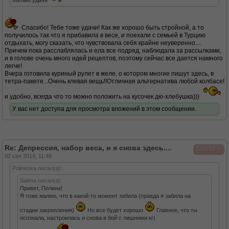
Желаю удачи
Спасибо! Тебе тоже удачи! Как же хорошо быть стройной, а то
получилось так что я прибавила в весе, и поехали с семьей в Турцию
отдыхать, могу сказать, что чувствовала себя крайне неуверенно....
Причем пока расслаблялась и ела все подряд, наблюдала за рассылками,
и в голове очень много идей рецептов, поэтому сейчас все дается намного
легче!
Вчера готовила куриный рулет в желе, о котором многие пишут здесь, в
тетра-пакете...Очень клевая вещь!!Отличная альтернатива любой колбасе!
и удобно, всегда что то можно положить на кусочек дю-хлебушка)))
У вас нет доступа для просмотра вложений в этом сообщении.
Re: Депрессия, набор веса, и я снова здесь....
↓
Sialma
02 сен 2014, 11:49
Polineska писал(а):
Sialma писал(а):
Привет, Полина!
Я тоже жалею, что в какой-то момент забила (правда я забила на
стадии закрепления)
Но все будет хорошо
Главное, что ты
осознала, настроилась и снова в бой с лишними кг)