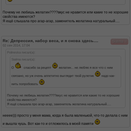
Почему не любишь желатин????вкус не нравится или какие то не хорошие
свойства имеются?
Я ещё слышала про агар-агар, заменитель желатина натуральный.....
Re: Депрессия, набор веса, и я снова здесь....
↓
Sialma
02 сен 2014, 17:04
Polineska писал(а):
Sialma писал(а):
О
спасибо за рецепт
желатин... не люблю я все что с ним
связано, но уж очень аппетитно выглядит твой рулетик
надо как-
нить попробовать
Почему не любишь желатин????вкус не нравится или какие то не хорошие
свойства имеются?
Я ещё слышала про агар-агар, заменитель желатина натуральный.....
нееее))) просто у меня мама, когда я была маленькой, что-то делала с ним
и вышла чушь. Вот как-то и отложилось в моей памяти