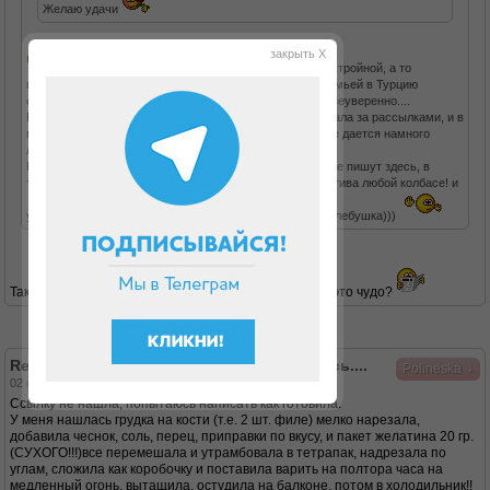
Желаю удачи
закрыть X
Спасибо! Тебе тоже удачи! Как же хорошо быть стройной, а то
получилось так что я прибавила в весе, и поехали с семьей в Турцию
отдыхать, могу сказать, что чувствовала себя крайне неуверенно....
Причем пока расслаблялась и ела все подряд, наблюдала за рассылками, и в
голове очень много идей рецептов, поэтому сейчас все дается намного
легче!
Вчера готовила куриный рулет в желе, о котором многие пишут здесь, в
тетра-пакете...Очень клевая вещь!!Отличная альтернатива любой колбасе! и
удобно, всегда что то можно положить на кусочек дю-хлебушка)))
Так-так-так
что за вкуснота? Ссылку можно на это чудо?
Re: Депрессия, набор веса, и я снова здесь....
↓
Polineska
02 сен 2014, 15:13
Ссылку не нашла, попытаюсь написать как готовила.
У меня нашлась грудка на кости (т.е. 2 шт. филе) мелко нарезала,
добавила чеснок, соль, перец, приправки по вкусу, и пакет желатина 20 гр.
(СУХОГО!!!)все перемешала и утрамбовала в тетрапак, надрезала по
углам, сложила как коробочку и поставила варить на полтора часа на
медленный огонь, вытащила, остудила на балконе, потом в холодильник!!