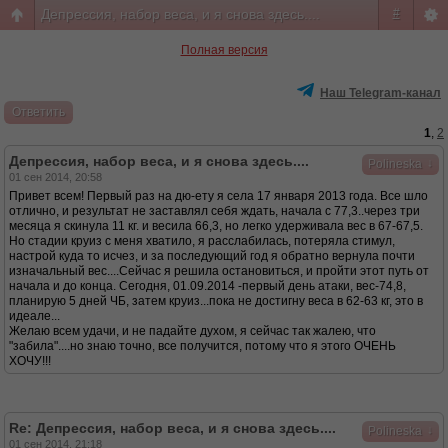
Депрессия, набор веса, и я снова здесь....
#
Полная версия
Наш Telegram-канал
Ответить
1
,
2
Депрессия, набор веса, и я снова здесь....
↓
Polineska
01 сен 2014, 20:58
Привет всем! Первый раз на дю-ету я села 17 января 2013 года. Все шло
отлично, и результат не заставлял себя ждать, начала с 77,3..через три
месяца я скинула 11 кг. и весила 66,3, но легко удерживала вес в 67-67,5.
Но стадии круиз с меня хватило, я расслабилась, потеряла стимул,
настрой куда то исчез, и за последующий год я обратно вернула почти
изначальный вес....Сейчас я решила остановиться, и пройти этот путь от
начала и до конца. Сегодня, 01.09.2014 -первый день атаки, вес-74,8,
планирую 5 дней ЧБ, затем круиз...пока не достигну веса в 62-63 кг, это в
идеале...
Желаю всем удачи, и не падайте духом, я сейчас так жалею, что
"забила"....но знаю точно, все получится, потому что я этого ОЧЕНЬ
ХОЧУ!!!
Re: Депрессия, набор веса, и я снова здесь....
↓
Polineska
01 сен 2014, 21:18