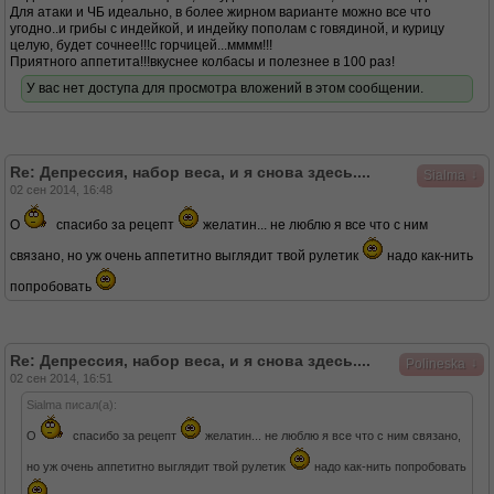
Для атаки и ЧБ идеально, в более жирном варианте можно все что
угодно..и грибы с индейкой, и индейку пополам с говядиной, и курицу
целую, будет сочнее!!!с горчицей...мммм!!!
Приятного аппетита!!!вкуснее колбасы и полезнее в 100 раз!
У вас нет доступа для просмотра вложений в этом сообщении.
Re: Депрессия, набор веса, и я снова здесь....
↓
Sialma
02 сен 2014, 16:48
О
спасибо за рецепт
желатин... не люблю я все что с ним
связано, но уж очень аппетитно выглядит твой рулетик
надо как-нить
попробовать
Re: Депрессия, набор веса, и я снова здесь....
↓
Polineska
02 сен 2014, 16:51
Sialma писал(а):
О
спасибо за рецепт
желатин... не люблю я все что с ним связано,
но уж очень аппетитно выглядит твой рулетик
надо как-нить попробовать