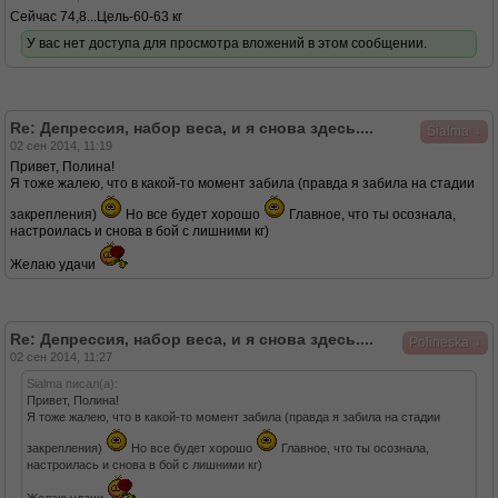
Сейчас 74,8...Цель-60-63 кг
У вас нет доступа для просмотра вложений в этом сообщении.
Re: Депрессия, набор веса, и я снова здесь....
↓
Sialma
02 сен 2014, 11:19
Привет, Полина!
Я тоже жалею, что в какой-то момент забила (правда я забила на стадии
закрепления)
Но все будет хорошо
Главное, что ты осознала,
настроилась и снова в бой с лишними кг)
Желаю удачи
Re: Депрессия, набор веса, и я снова здесь....
↓
Polineska
02 сен 2014, 11:27
Sialma писал(а):
Привет, Полина!
Я тоже жалею, что в какой-то момент забила (правда я забила на стадии
закрепления)
Но все будет хорошо
Главное, что ты осознала,
настроилась и снова в бой с лишними кг)