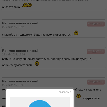
обязательно.
Re: моя новая жизнь!
↓
***Оля***
25 май 2015, 13:11
спасибо за поддержку! буду изо всех сил стараться!
Re: моя новая жизнь!
↓
***Оля***
25 май 2015, 13:14
блиин! не могу линеечку поставить! вообще здесь (на форуме) не
ориентируюсь толком..
Re: моя новая жизнь!
↓
***Оля***
25 май 2015, 16:41
ох, девочки..... жарила картоху для своих домашних сейчас. и таааак мне
закрыть X
охота было съесть ну хоть ложечку.....
но нет!
сдержалась!
наелась супчика Дюкановского и полегчало...