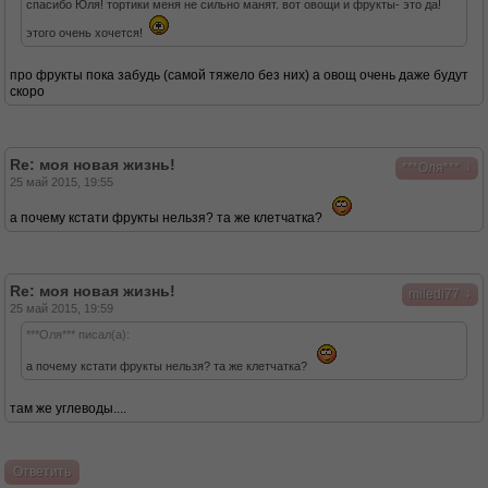
спасибо Юля! тортики меня не сильно манят. вот овощи и фрукты- это да!
этого очень хочется!
про фрукты пока забудь (самой тяжело без них) а овощ очень даже будут
скоро
Re: моя новая жизнь!
↓
***Оля***
25 май 2015, 19:55
а почему кстати фрукты нельзя? та же клетчатка?
Re: моя новая жизнь!
↓
miledi77
25 май 2015, 19:59
***Оля*** писал(а):
а почему кстати фрукты нельзя? та же клетчатка?
там же углеводы....
Ответить