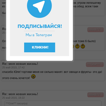
сегодня готовила из консервированной сайры с яйцом. утром лепешечку
из отрубей и творога делала. съела ее на завтрак и на обед. всеж таки
бывает тяжеловато порой....
Re: моя новая жизнь!
↓
miledi77
25 май 2015, 16:52
Ольчик держись
- строгих всего 6 дней (у меня тоже 6 было)
потом и тортики будут и всякие вкусности другие,
Re: моя новая жизнь!
↓
***Оля***
25 май 2015, 17:42
спасибо Юля! тортики меня не сильно манят. вот овощи и фрукты- это да!
этого очень хочется!
Re: моя новая жизнь!
↓
miledi77
25 май 2015, 18:22
***Оля*** писал(а):