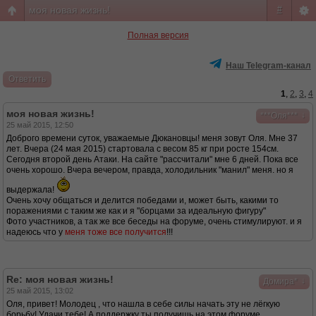
моя новая жизнь!
#
Полная версия
Наш Telegram-канал
Ответить
1
,
2
,
3
,
4
моя новая жизнь!
↓
***Оля***
25 май 2015, 12:50
Доброго времени суток, уважаемые Дюкановцы! меня зовут Оля. Мне 37
лет. Вчера (24 мая 2015) стартовала с весом 85 кг при росте 154см.
Сегодня второй день Атаки. На сайте "рассчитали" мне 6 дней. Пока все
очень хорошо. Вчера вечером, правда, холодильник "манил" меня. но я
выдержала!
Очень хочу общаться и делится победами и, может быть, какими то
поражениями с таким же как и я "борцами за идеальную фигуру"
Фото участников, а так же все беседы на форуме, очень стимулируют. и я
надеюсь что у
меня тоже все получится
!!!
Re: моя новая жизнь!
↓
Домира*
25 май 2015, 13:02
Оля, привет! Молодец , что нашла в себе силы начать эту не лёгкую
борьбу! Удачи тебе! А поддержку ты получишь на этом форуме