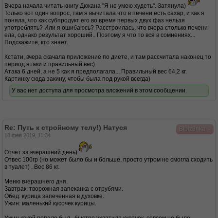
Вчера начала читать книгу Дюкана "Я не умею худеть". Затянула)
Только вот один вопрос, там я вычитала что в печени есть сахар, и как я
поняла, что как субпродукт его во время первых двух фаз нельзя
употреблять? Или я ошибаюсь? Расстроилась, что вчера столько печени
ела, однако результат хороший.. Поэтому я что то вся в сомнениях...
Подскажите, кто знает.
Кстати, вчера скачала приложение по диете, и там рассчитала наконец то
период атаки и правильный вес)
Атака 6 дней, а не 5 как я предполагала... Правильный вес 64,2 кг.
Картинку сюда закину, чтобы была под рукой всегда)
У вас нет доступа для просмотра вложений в этом сообщении.
Re: Путь к стройному телу!) Натуся
↓
Bibiz9nka
18 фев 2019, 11:34
Отчет за вчерашний день)
Отвес 100гр (но может было бы и больше, просто утром не смогла сходить
в туалет) . Вес 86 кг.
Меню вчерашнего дня.
Завтрак: творожная запеканка с отрубями.
Обед: курица запеченная в духовке.
Ужин: маленький кусочек курицы.