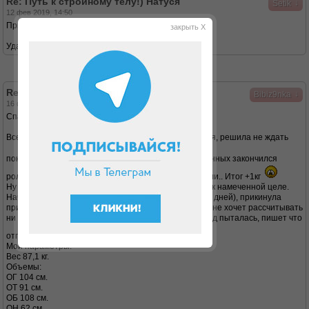
Re: Путь к стройному телу!) Натуся
↓
Setik
12 фев 2019, 14:50
Привет!
закрыть X
Удачного захода
Re: Путь к стройному телу!) Натуся
↓
Bibiz9nka
16 фев 2019, 08:52
Спасибо, девочки!)
Всем привет! Ну вот я и начинаю с сегодняшнего дня, решила не ждать
понедельника, а сразу начать)
День влюбленных закончился
ролами вечером и вином, а они безследно не прошли.. Итог +1кг
Ну ничего, главное взять себя в руки и идти дальше к намеченной целе.
Начинаю Атаку 16 февраля 2019г. (атаковать буду 5 дней), прикинула
приблизительно период атаки, т.к. сайт Дюкана мне не хочет рассчитывать
ни атаку, ни правильный вес(( несколько дней подряд пыталась, пишет что
отправят на почту письмо, а ничего не приходит
Мои параметры:
Вес 87,1 кг.
Объемы:
ОГ 104 см.
ОТ 91 см.
ОБ 108 см.
ОН 62 см.