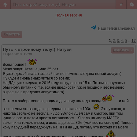
Путь к стройному телу!) Натуся
#
Полная версия
Наш Telegram-канал
Ответить
1
,
2
,
3
,
4
,
5
...
17
Путь к стройному телу!) Натуся
↓
Bibiz9nka
11 фев 2019, 12:38
Всем привет!
Меня зовут Наташа, мне 25 лет.
Я уже здесь бывала) старый ник не помню.. создала новый аккаунт)
Ну будем снова знакомиться со всеми)
На ДД я уже сидела, в 2016 году, похудела на 15 кг. Потом вернулась к
обычному питанию, т.е. всякие вредности, ужин поздно и вес немного
вырос, но в пределах допустимого)
Потом я забеременела, родила доченьку полгода назад
и мой
вес на момент выхода из роддома составлял 103кг
Это ужасно, я
никогда столько не весила, ну до 93кг он ушел сам и быстро, при том
кушала все, а потом просто остановился... Я села на диету МАГГИ,
закончила только вчера, и дошла до веса 86кг (мой вес на сегодня). Теперь
хочу пару дней передохнуть на ПП и на ДД, потому что исходя из моего