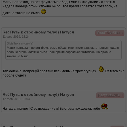
Магги неплохая, но вот фруктовые обеды мне тяжко дались, а третья
неделя вообще огонь, сложно было.. все время сорваться хотелось, на
дюкане такого не было
Re: Путь к стройному телу!) Натуся
↓
WantToBeSlim
11 фев 2019, 13:24
Bibiz9nka писал(а):
Магги неплохая, но вот фруктовые обеды мне тяжко дались, а третья неделя
вообще огонь, сложно было.. все время сорваться хотелось, на дюкане
такого не было
Так конечно, попробуй протяни весь день на трёх огурцах
От мяса сил
поболе будет)
Re: Путь к стройному телу!) Натуся
↓
Настена1981
12 фев 2019, 10:04
Наташа, привет! С возвращением! Быстрых похуделок тебе