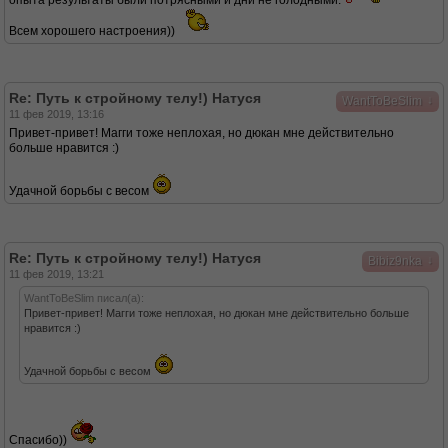
опыта результаты были потрясными и дни не голодными.
Всем хорошего настроения))
Re: Путь к стройному телу!) Натуся
↓
WantToBeSlim
11 фев 2019, 13:16
Привет-привет! Магги тоже неплохая, но дюкан мне действительно
больше нравится :)
Удачной борьбы с весом
Re: Путь к стройному телу!) Натуся
↓
Bibiz9nka
11 фев 2019, 13:21
WantToBeSlim писал(а):
Привет-привет! Магги тоже неплохая, но дюкан мне действительно больше
нравится :)
Удачной борьбы с весом
Спасибо))