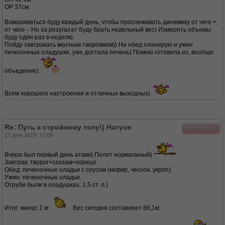
ОР 37см.
Взвешиваться буду каждый день, чтобы прослеживать динамику от чего +,
от чего -. Но за результат буду брать недельный вес) Измерять объемы
буду один раз в неделю.
Пойду завтракать вкусным творожком)) На обед планирую и ужин
печеночные оладушки, уже достала печень) Помню готовила их, вообще
объедение)
Всем хорошего настроения и отличных выходных)
Re: Путь к стройному телу!) Натуся
↓
Bibiz9nka
17 фев 2019, 17:08
Вчера был первый день атаки) Полет нормальный)
Завтрак: творог+сахзам+корица.
Обед: печеночные оладьи с соусом (кефир, чеснок, укроп).
Ужин: печеночные оладьи.
Отруби были в оладушках, 1,5 ст. л.)
Итог: минус 1 кг
Вес сегодня составляет 86,1кг.