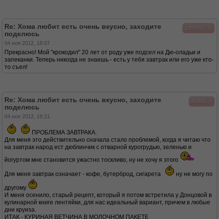
Re: Хома любит есть очень вкусно, заходите
↓
zelenok
поделюсь
04 ноя 2012, 18:07
Прекрасно! Мой "крокодил" 20 лет от роду уже подсел на Дю-оладьи и
запеканки. Теперь никогда не знаешь - есть у тебя завтрак или его уже кто-
то съел!
Re: Хома любит есть очень вкусно, заходите
↓
Хома
поделюсь
04 ноя 2012, 18:21
ПРОБЛЕМА ЗАВТРАКА.
Для меня это действительно сначала стало проблемой, когда я читаю что
на завтрак народ ест дюблинчик с отварной курогрудью, зеленью и
йогуртом мне становится ужастно тоскливо, ну не хочу я этого
Для меня завтрак означает - кофе, бутерброд, сигарета
ну не могу по
другому
И меня осенило, старый рецепт, который я потом встретила у Донцовой в
кулинарной книге лентяйки, для нас идеальный вариант, причем в любые
дни круиза.
ИТАК - КУРИНАЯ ВЕТЧИНА В МОЛОЧНОМ ПАКЕТЕ