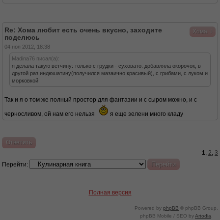
Re: Хома любит есть очень вкусно, заходите
↓
Хома
поделюсь
04 ноя 2012, 18:38
Madina76 писал(а):
я делала такую ветчину: только с грудки - суховато. добавляла окорочок, в
другой раз индюшатину(получился мазаично красивый), с грибами, с луком и
морковкой
Так и я о том же полный простор для фантазии и с сыром можно, и с
черносливом, ой нам его нельзя
я еще зелени много кладу
Ответить
1
,
2
,
3
Перейти:
Полная версия
Powered by
phpBB
© phpBB Group.
phpBB Mobile / SEO by
Artodia
.