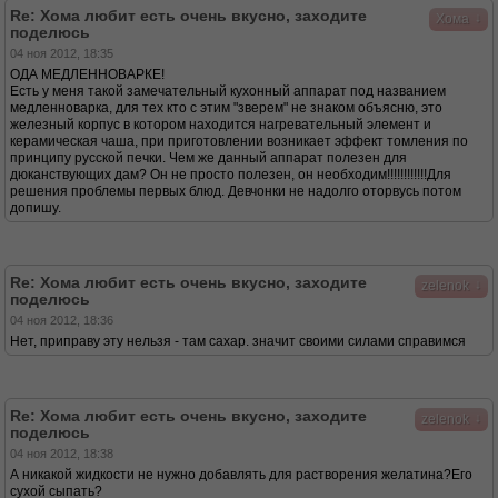
Re: Хома любит есть очень вкусно, заходите
↓
Хома
поделюсь
04 ноя 2012, 18:35
ОДА МЕДЛЕННОВАРКЕ!
Есть у меня такой замечательный кухонный аппарат под названием
медленноварка, для тех кто с этим "зверем" не знаком объясню, это
железный корпус в котором находится нагревательный элемент и
керамическая чаша, при приготовлении возникает эффект томления по
принципу русской печки. Чем же данный аппарат полезен для
дюканствующих дам? Он не просто полезен, он необходим!!!!!!!!!!!!Для
решения проблемы первых блюд. Девчонки не надолго оторвусь потом
допишу.
Re: Хома любит есть очень вкусно, заходите
↓
zelenok
поделюсь
04 ноя 2012, 18:36
Нет, приправу эту нельзя - там сахар. значит своими силами справимся
Re: Хома любит есть очень вкусно, заходите
↓
zelenok
поделюсь
04 ноя 2012, 18:38
А никакой жидкости не нужно добавлять для растворения желатина?Его
сухой сыпать?