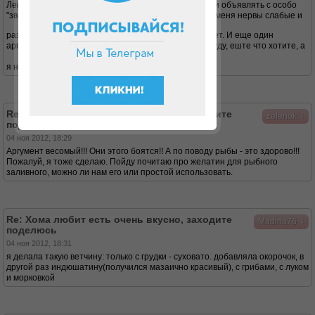
Ленусь, я пытаюсь прятать в отдельный контейнер и объявлять с особо
"зверской мордой":" Кто съест загрызу, я на диете у меня нервы слабые и
раздражительность повышенная"
пока действует. И еще один
аргумент: "Если мое кто утащит 3 дня готовить не буду, еште что хотите, а
я на диете
"
Re: Хома любит есть очень вкусно, заходите
↓
zelenok
поделюсь
04 ноя 2012, 18:29
Аргумент весомый!!! Они этого боятся!! А по поводу рыбы - это здорово!!!
Пожалуй, я тоже сделаю. Пойду почитаю про желатин для рыбного
заливного, можно ли нам его или простой использовать.
Re: Хома любит есть очень вкусно, заходите
↓
Madina76
поделюсь
04 ноя 2012, 18:31
я делала такую ветчину: только с грудки - суховато. добавляла окорочок, в
другой раз индюшатину(получился мазаично красивый), с грибами, с луком
и морковкой