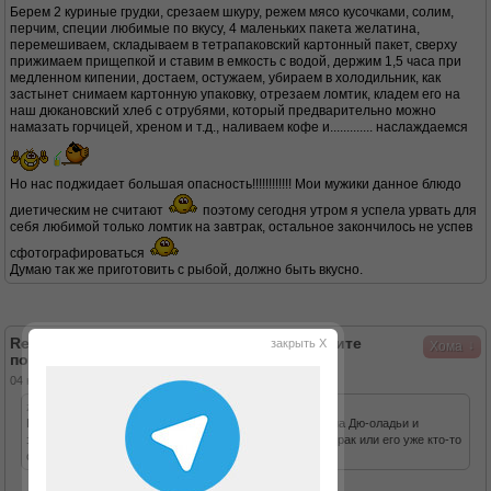
Берем 2 куриные грудки, срезаем шкуру, режем мясо кусочками, солим,
перчим, специи любимые по вкусу, 4 маленьких пакета желатина,
перемешиваем, складываем в тетрапаковский картонный пакет, сверху
прижимаем прищепкой и ставим в емкость с водой, держим 1,5 часа при
медленном кипении, достаем, остужаем, убираем в холодильник, как
застынет снимаем картонную упаковку, отрезаем ломтик, кладем его на
наш дюкановский хлеб с отрубями, который предварительно можно
намазать горчицей, хреном и т.д., наливаем кофе и............. наслаждаемся
Но нас поджидает большая опасность!!!!!!!!!!!! Мои мужики данное блюдо
диетическим не считают
поэтому сегодня утром я успела урвать для
себя любимой только ломтик на завтрак, остальное закончилось не успев
сфотографироваться
Думаю так же приготовить с рыбой, должно быть вкусно.
Re: Хома любит есть очень вкусно, заходите
закрыть X
↓
Хома
поделюсь
04 ноя 2012, 18:25
zelenok писал(а):
Прекрасно! Мой "крокодил" 20 лет от роду уже подсел на Дю-оладьи и
запеканки. Теперь никогда не знаешь - есть у тебя завтрак или его уже кто-то
съел!