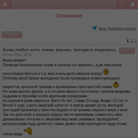
Хома любит есть очень вкусно, заходите поделюсь
#
Полная версия
Наш Telegram-канал
Ответить
1
,
2
,
3
Хома любит есть очень вкусно, заходите поделюсь
↓
Хома
04 ноя 2012, 18:00
Всем привет!
Проведя благополучно атаку я поняла что круизить, а уж тем более
консолидироваться и т.д. мне очень долго вернее всегда
Поэтому мной (благо выходные) была проведена инвентаризация
рецептов, кухонной техники и кулинарных пристрастий семьи
Не знаю как все другие, а я готовлю много и постоянно, причем ведрами,
бадьями и прочими особо крупными размерами.
Из едоков в доме имеются- Витя 45 лет, Савва-23 года, Вовка -13 лет и
Витек 3 года, у всех зверский аппетит в любое время суток, молодой
растущий организм у трех последних и ни грамма лишнего жира у всех.
Так что для себя я решала задачу как по максимуму совместить мое
дюкановское питание и зверский жор моих любимых "крокодилов",
результатами буду делится с вами, может кому пригодится буду этому
очень рада