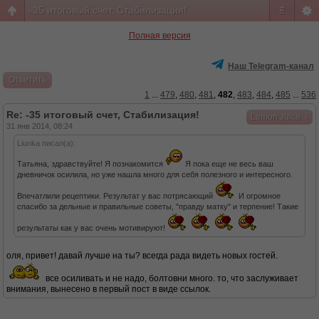
-35 итоговый счет, Стабилизация!
#
Полная версия
Наш Telegram-канал
Ответить
1
...
479
,
480
,
481
,
482
,
483
,
484
,
485
...
536
Re: -35 итоговый счет, Стабилизация!
↓
Lemon Juice
31 янв 2014, 08:24
Liunka писал(а):
Татьяна, здравствуйте! Я познакомится
Я пока еще не весь ваш
дневничок осилила, но уже нашла много для себя полезного и интересного.
Впечатлили рецептики. Результат у вас потрясающий
И огромное
спасибо за дельные и правильные советы, "правду матку" и терпение! Такие
результаты как у вас очень мотивируют!
оля, привет! давай лучше на ты? всегда рада видеть новых гостей.
все осиливать и не надо, болтовни много. то, что заслуживает
внимания, вынесено в первый пост в виде ссылок.