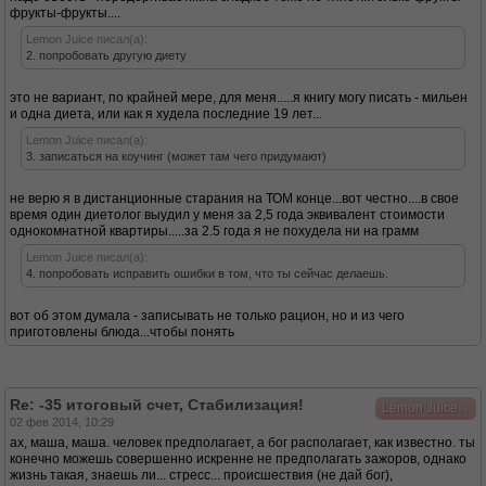
фрукты-фрукты....
Lemon Juice писал(а):
2. попробовать другую диету
это не вариант, по крайней мере, для меня.....я книгу могу писать - мильен
и одна диета, или как я худела последние 19 лет...
Lemon Juice писал(а):
3. записаться на коучинг (может там чего придумают)
не верю я в дистанционные старания на ТОМ конце...вот честно....в свое
время один диетолог выудил у меня за 2,5 года эквивалент стоимости
однокомнатной квартиры.....за 2.5 года я не похудела ни на грамм
Lemon Juice писал(а):
4. попробовать исправить ошибки в том, что ты сейчас делаешь.
вот об этом думала - записывать не только рацион, но и из чего
приготовлены блюда...чтобы понять
Re: -35 итоговый счет, Стабилизация!
↓
Lemon Juice
02 фев 2014, 10:29
ах, маша, маша. человек предполагает, а бог располагает, как известно. ты
конечно можешь совершенно искренне не предполагать зажоров, однако
жизнь такая, знаешь ли... стресс... происшествия (не дай бог),