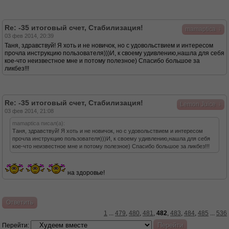
Re: -35 итоговый счет, Стабилизация!
↓
mamaptica
03 фев 2014, 20:39
Таня, здравствуй! Я хоть и не новичок, но с удовольствием и интересом
прочла инструкцию пользователя)))И, к своему удивлению,нашла для себя
кое-что неизвестное мне и потому полезное) Спасибо большое за
ликбез!!!
Re: -35 итоговый счет, Стабилизация!
↓
Lemon Juice
03 фев 2014, 21:08
mamaptica писал(а):
Таня, здравствуй! Я хоть и не новичок, но с удовольствием и интересом
прочла инструкцию пользователя)))И, к своему удивлению,нашла для себя
кое-что неизвестное мне и потому полезное) Спасибо большое за ликбез!!!
на здоровье!
Ответить
1
...
479
,
480
,
481
,
482
,
483
,
484
,
485
...
536
Перейти: