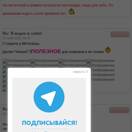
На читателей и комментаторов не претендую, пишу для себя. По
дневникам ходить особо времени нет..
Re: Я верю в себя!
↓
shafran
22 май 2015, 03:47
Стащила у Метелицы
ПОЛЕЗНОЕ
[quote="Нина47"]
для новичков и не только
.
закрыть X
Re: Я верю в себя!
↓
Metelica
22 май 2015, 07:02
Анютка привет!
запиканка делается просто