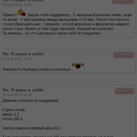
↓
Домира*
25 май 2015, 11:05
Привет!
Зашла тебя поддержать . С маленькой конечно тяжко, знаю
по дочке . У неё разница между малышами 1г.10 мес. После того как она
стала сбрасывать вес , говорила , что ей морально и физически намного
легче стало. Может и тебе будет веселей. Лишний вес угнетает .
Ты можешь , ты это сделаешь! Удачи тебе! И похуделок !
Re: Я верю в себя!
↓
Metelica
25 май 2015, 15:24
Анютка! ты молодец! отвесы отличные
Re: Я верю в себя!
↓
shafran
25 май 2015, 16:15
Девочки, спасибо за поддержку!
6 день атаки.
минус 1.2
итого 106.4
Завтра наконец первый день БО