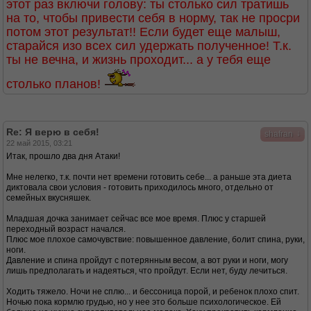
этот раз включи голову: ты столько сил тратишь
на то, чтобы привести себя в норму, так не просри
потом этот результат!! Если будет еще малыш,
старайся изо всех сил удержать полученное! Т.к.
ты не вечна, и жизнь проходит... а у тебя еще
столько планов!
Re: Я верю в себя!
↓
shafran
22 май 2015, 03:21
Итак, прошло два дня Атаки!
Мне нелегко, т.к. почти нет времени готовить себе... а раньше эта диета
диктовала свои условия - готовить приходилось много, отдельно от
семейных вкусняшек.
Младшая дочка занимает сейчас все мое время. Плюс у старшей
переходный возраст начался.
Плюс мое плохое самочувствие: повышенное давление, болит спина, руки,
ноги.
Давление и спина пройдут с потерянным весом, а вот руки и ноги, могу
лишь предполагать и надеяться, что пройдут. Если нет, буду лечиться.
Ходить тяжело. Ночи не сплю... и бессоница порой, и ребенок плохо спит.
Ночью пока кормлю грудью, но у нее это больше психологическое. Ей