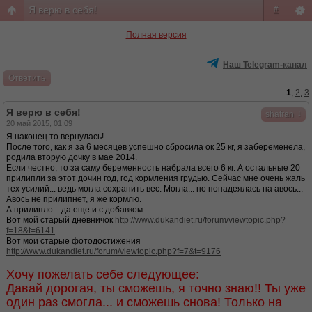
Я верю в себя!
#
Полная версия
Наш Telegram-канал
Ответить
1
,
2
,
3
Я верю в себя!
↓
shafran
20 май 2015, 01:09
Я наконец то вернулась!
После того, как я за 6 месяцев успешно сбросила ок 25 кг, я забеременела,
родила вторую дочку в мае 2014.
Если честно, то за саму беременность набрала всего 6 кг. А остальные 20
прилипли за этот дочин год, год кормления грудью. Сейчас мне очень жаль
тех усилий... ведь могла сохранить вес. Могла... но понадеялась на авось...
Авось не прилипнет, я же кормлю.
А прилипло... да еще и с добавком.
Вот мой старый дневничок
http://www.dukandiet.ru/forum/viewtopic.php?
f=18&t=6141
Вот мои старые фотодостижения
http://www.dukandiet.ru/forum/viewtopic.php?f=7&t=9176
Хочу пожелать себе следующее:
Давай дорогая, ты сможешь, я точно знаю!! Ты уже
один раз смогла... и сможешь снова! Только на