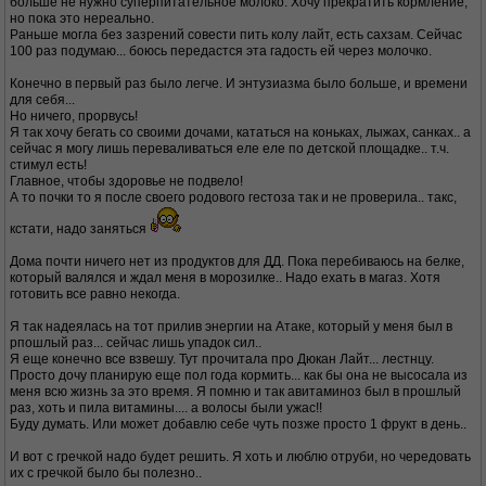
больше не нужно суперпитательное молоко. Хочу прекратить кормление,
но пока это нереально.
Раньше могла без зазрений совести пить колу лайт, есть сахзам. Сейчас
100 раз подумаю... боюсь передастся эта гадость ей через молочко.
Конечно в первый раз было легче. И энтузиазма было больше, и времени
для себя...
Но ничего, прорвусь!
Я так хочу бегать со своими дочами, кататься на коньках, лыжах, санках.. а
сейчас я могу лишь переваливаться еле еле по детской площадке.. т.ч.
стимул есть!
Главное, чтобы здоровье не подвело!
А то почки то я после своего родового гестоза так и не проверила.. такс,
кстати, надо заняться
Дома почти ничего нет из продуктов для ДД. Пока перебиваюсь на белке,
который валялся и ждал меня в морозилке.. Надо ехать в магаз. Хотя
готовить все равно некогда.
Я так надеялась на тот прилив энергии на Атаке, который у меня был в
рпошлый раз... сейчас лишь упадок сил..
Я еще конечно все взвешу. Тут прочитала про Дюкан Лайт... лестнцу.
Просто дочу планирую еще пол года кормить... как бы она не высосала из
меня всю жизнь за это время. Я помню и так авитаминоз был в прошлый
раз, хоть и пила витамины.... а волосы были ужас!!
Буду думать. Или может добавлю себе чуть позже просто 1 фрукт в день..
И вот с гречкой надо будет решить. Я хоть и люблю отруби, но чередовать
их с гречкой было бы полезно..