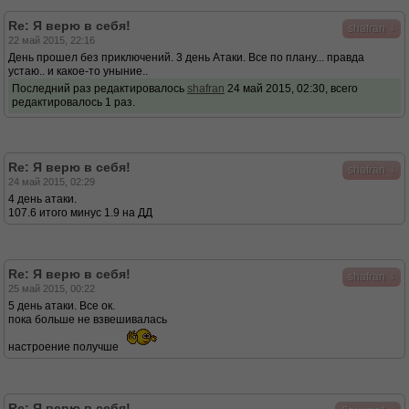
Re: Я верю в себя!
↓
shafran
22 май 2015, 22:16
День прошел без приключений. 3 день Атаки. Все по плану... правда
устаю.. и какое-то уныние..
Последний раз редактировалось
shafran
24 май 2015, 02:30, всего
редактировалось 1 раз.
Re: Я верю в себя!
↓
shafran
24 май 2015, 02:29
4 день атаки.
107.6 итого минус 1.9 на ДД
Re: Я верю в себя!
↓
shafran
25 май 2015, 00:22
5 день атаки. Все ок.
пока больше не взвешивалась
настроение получше
Re: Я верю в себя!