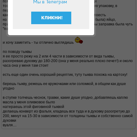
помидор, сыр тофу, помидор все кладешь по очереди
тофу у меня не было я брала сиртаки лайт маленькую упаковку, в
перерасчете можно 1/3 этой коробки
как раз на всех троих членов семьи или на три раза поесть
на заправку творог 0 жирности (у меня простокваша была) яйцо,
праванские травки, но я еще добавила молочка чтобы заправка была чуть
"пожиже"
и хочу заметить - ты отлично выглядишь
по поводу тыквы
я ее просто режу на 2 или 4 части в зависимости от вида тыквы,
разогреваю духовку до 180-200 (она у меня реально плохо печет!) и около
часа она у меня там стоит
есть еще один очень хороший рецептик, туту тыква похожа на картоху!
берешь тыкву, режешь ее кружочками или соломкой, в общем как душе
угодно
в ступке толчешь чеснок, травки, какие душе угодно, добавляешь каплю
масла у меня оливковое было
натераешь этой фиговиной тыквой
делаешь конверт из фальги, кладешь все туда и в духовку разогретую до
200, минут на 15-30 в зависимости от толщины тыквы и собственно самой
духовки
вуаля....