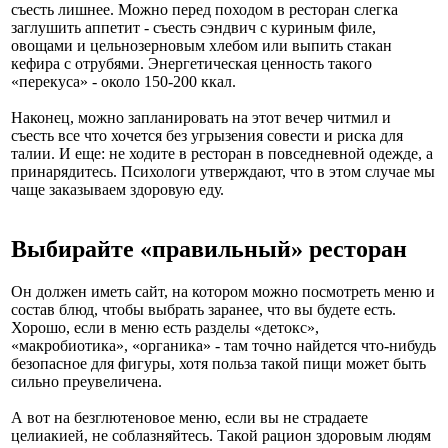
съесть лишнее. Можно перед походом в ресторан слегка
заглушить аппетит - съесть сэндвич с куриным филе,
овощами и цельнозерновым хлебом или выпить стакан
кефира с отрубями. Энергетическая ценность такого
«перекуса» - около 150-200 ккал.
Наконец, можно запланировать на этот вечер читмил и
съесть все что хочется без угрызения совести и риска для
талии. И еще: не ходите в ресторан в повседневной одежде, а
принарядитесь. Психологи утверждают, что в этом случае мы
чаще заказываем здоровую еду.
Выбирайте «правильный» ресторан
Он должен иметь сайт, на котором можно посмотреть меню и
состав блюд, чтобы выбрать заранее, что вы будете есть.
Хорошо, если в меню есть разделы «детокс»,
«макробиотика», «органика» - там точно найдется что-нибудь
безопасное для фигуры, хотя польза такой пищи может быть
сильно преувеличена.
А вот на безглютеновое меню, если вы не страдаете
целиакией, не соблазняйтесь. Такой рацион здоровым людям