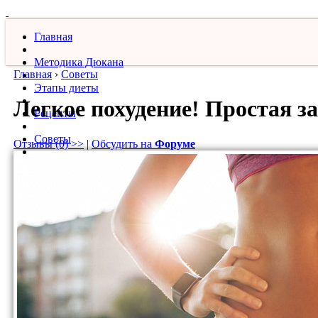
Главная
Методика Дюкана
Главная
›
Советы
Этапы диеты
Легкое похудение! Простая 
Рецепты
Советы
Отзывы (0) >>
|
Обсудить на
Форуме
Секреты
FAQ
Фото похудевших
Видеорецепты
Новости
Форум