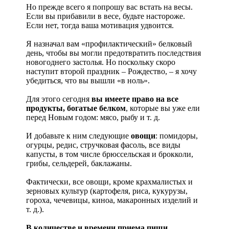
Но прежде всего я попрошу вас встать на весы.
Если вы прибавили в весе, будьте настороже.
Если нет, тогда ваша мотивация удвоится.
Я назначал вам «профилактический» белковый
день, чтобы вы могли предотвратить последствия
новогоднего застолья. Но поскольку скоро
наступит второй праздник – Рождество, – я хочу
убедиться, что вы вышли «в ноль».
Для этого сегодня
вы имеете право на все
продукты, богатые белком
, которые вы уже ели
перед Новым годом: мясо, рыбу и т. д.
И добавьте к ним следующие
овощи
: помидоры,
огурцы, редис, стручковая фасоль, все виды
капусты, в том числе брюссельская и брокколи,
грибы, сельдерей, баклажаны.
Фактически, все овощи, кроме крахмалистых и
зерновых культур (картофеля, риса, кукурузы,
гороха, чечевицы, киноа, макаронных изделий и
т. д.).
В количестве и времени приема пищи