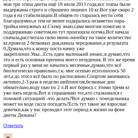
мои три этапа диеты ещё 19 июля 2013 года,все этапы были
выдержаны строго и сброшено лишних 10 кг.Вот уже скоро 2
года я на стабилизации.В общем-то старалась вести себя
благоразумно,и тем не менее подкрались незаметно пара-
тройка ненужных кг.Схему знаю,сама многим помогаю и
поддерживаю советом,но тут произошла осечка.Всё начала
сначала,рассчитала свою мини-линейку на такое количество
кг,провела 2 белковых дня,начала чередование,а результата
0.Думала,что к концу поста начну уже
закрепление.Увы...Есть один маленький нюанс,я думаю,что
это и есть основная причина моего нехудения. В это же время
первый раз у меня не начались месячные,думаю,что всё
биологически правильно,т.к. мне осенью исполнилось 50
лет,а до этого всё было по расписанию.Спортом занимаюсь
активно,2-3 раза в неделю шейпингом,белковые дни
обязательно,воду пью по 2 л.И вот борюсь с этими тремя кг
уже пять недель.Вот и спрашиваю тех,кто сталкивался с
похожей ситуацией -что делать?Вот думаю с понедельника
может на воде сасси посидеть?Есть тут такие же взрослые
девочки,как у вас проходил этот период в жизни на фоне
диеты Дюкана?
Ответить