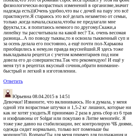
физиологически-возрастных изменений в организме,значит
надежда есть)))Очень удобно,что вы с дочей на пару это всё
практикуете.Я стараюсь это всё делать незаметно от семьи,
только ,когда начала,сказала,чтобы не предлагали мне
фрукты,т.к. я попитаюсь немного по другому.Скажи,а
линейку ты рассчитывала на какой вес? Т.к. очень весомая
разница...А по поводу тыквы,то я освоила тыквенный суп и
за осень делала его постоянно, а ещё почти пол-Харькова
приобщились к нему,он правда вкуснейший.Я здесь тоже
выкладывала рецепт,и с учетом комментариев под ним
довела его до совершенства.Так что рекомендую! И ещё у
меня тут в рецептах вкусный сочник,обрати внимание-
быстрый и легкий в изготовлении.
Ответить
Юрьевна
08.04.2015 в 14:51
Девочки! Извините, что вклиниваюсь. Но я думала, у меня
одной эти возрастные штучки и 1,5-2 кг лишних, которые ни
как не хотят уходить.Я принимаю 2 раза в день сбор из 6 трав
и изофлавоны от Solgar или покупаю в Литве менопейс. Я
тоже уже давно на стабилизации, вес контролирую ЧБ днями,
одежда сидит нормально, только вот поменьше бы
морщин!))). Romana!Ты для меня пример для подражания и