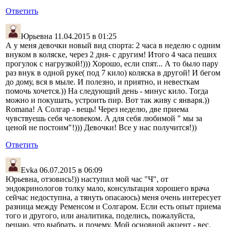
Ответить
Юрьевна
11.04.2015 в 01:25
А у меня девочки новый вид спорта: 2 часа в неделю с одним
внуком в коляске, через 2 дня- с другим! Итого 4 часа пеших
прогулок с нагрузкой!))) Хорошо, если спят... А то было пару
раз внук в одной руке( под 7 кило) коляска в другой! И бегом
до дому, вся в мыле. И полезно, и приятно, и невесткам
помочь хочется.)) На следующий день - минус кило. Тогда
можно и покушать, устроить пир. Вот так живу с января.))
Romana! А Солгар - вещь! Через неделю, две приема
чувствуешь себя человеком. А для себя любимой " мы за
ценой не постоим"!))) Девочки! Все у нас получится!))
Ответить
Evka
06.07.2015 в 06:09
Юрьевна, отзовись!)) наступил мой час "Ч", от
эндокринологов толку мало, консультация хорошего врача
сейчас недоступна, а тянуть опасаюсь) меня очень интересует
разница между Ременсом и Солгаром. Если есть опыт приема
того и другого, или аналитика, поделись, пожалуйста,
решаю, что выбрать, и почему. Мой основной акцент - вес.