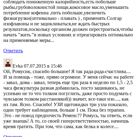
соблюдать пониженную калорийность,есть побольше
рыбы,грубоволокнистой пищи,кокосовое масло,уменьшить
потребление кофеина ,пить побольше,увеличить
физнагрузки(оптимально - плавать ) , применять Солгар
изофлавоны и не зацикливаться,не ждать быстрых
результатов,поскольку организм должен перестроиться,чтобы
начать "жить "в новых условиях и отреагировать оптимально
на применяемые меры...
Ответить
Evka
07.07.2015 в 15:46
Ой, Ромусик, спасибо большое! Я так рада-рада-счастлива....
И за помощь - тоже, прямо огромное. У меня сейчас на работе
- завал, дома - завал, теперь еще три раза в неделю по 1,5 - 2,5
часа физкультура разная добавилась, посто зашиваюсь, не
успеваю не то что толком погуглить, даже просто подумать с
чувсьвом толком расстановкой)) значит, все-таки изо...., как
их там. Ясно. Спасибо! УЗИ щитовидки три узла показало,
один требует наблюдения, больше 1 см. Пока без терапии.
Это - не повод предпочесть Ременс?? Ромусь, ты ответь, если
уже знаешь! А то, со своей гиперответственостью, начнешь
время тратить. При том, что сама, как белка в колесе....
Ответить