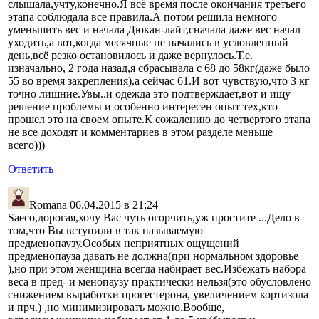
слышала,учту,конечно.Я всё время после окончания третьего
этапа соблюдала все правила.А потом решила немного
уменьшить вес и начала Дюкан-лайт,сначала даже вес начал
уходить,а вот,когда месячные не начались в условленный
день,всё резко остановилось и даже вернулось.Т.е.
изначально, 2 года назад,я сбрасывала с 68 до 58кг(даже было
55 во время закрепления),а сейчас 61.И вот чувствую,что 3 кг
точно лишние.Увы..и одежда это подтверждает,вот и ищу
решение проблемы и особенно интересен опыт тех,кто
прошел это на своем опыте.К сожалению до четвертого этапа
не все доходят и комментариев в этом разделе меньше
всего)))
Ответить
Romana
06.04.2015 в 21:24
Saeco,дорогая,хочу Вас чуть огорчить,уж простите ...Дело в
том,что Вы вступили в так называемую
предменопаузу.Особых неприятных ощущений
предменопауза давать не должна(при нормальном здоровье
),но при этом женщина всегда набирает вес.Избежать набора
веса в пред- и менопаузу практически нельзя(это обусловлено
снижением выработки прогестерона, увеличением кортизола
и прч.) ,но минимизировать можно.Вообще,