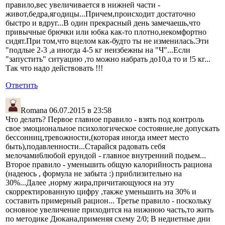
правило,вес увеличивается в нижней части -
живот,бедра,ягодицы...Причем,происходит достаточно
быстро и вдруг...В один прекрасный день замечаешь,что
привычные брючки или юбка как-то плотно,некомфортно
сидят.При том,что вцелом как-будто ты не изменилась.Эти
"подлые 2-3 ,а иногда 4-5 кг неизбежны на "Ч"...Если
"запустить" ситуацию ,то можно набрать до10,а то и !5 кг...
Так что надо действовать !!!
Ответить
Romana
06.07.2015 в 23:58
Что делать? Первое главное правило - взять под контроль
свое эмоциональное психологическое состояние,не допускать
бессонниц,тревожности,(которая иногда имеет место
быть),подавленности...Старайся радовать себя
мелочами6любой ерундой - главное внутренний подьем...
Второе правило - уменьшить общую калорийность рациона
(надеюсь , формула не забыта :) приблизительно на
30%...Далее ,норму жира,причитающуюся на эту
скорректированную цифру ,также уменьшить на 30% и
составить примерный рацион... Третье правило - поскольку
основное увеличение приходится на нижнюю часть,то жить
по методике Дюкана,применяя схему 2/0; В недиетные дни