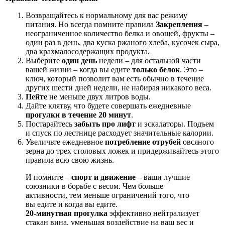
Возвращайтесь к нормальному для вас режиму
питания. Но всегда помните правила
Закрепления
–
неограниченное количество белка и овощей, фрукты –
один раз в день, два куска ржаного хлеба, кусочек сыра,
два крахмалосодержащих продукта.
Выберите
один день
недели – для остальной части
вашей жизни – когда вы едите
только белок
. Это –
ключ, который позволит вам есть обычно в течение
других шести дней недели, не набирая никакого веса.
Пейте
не меньше двух литров воды.
Дайте клятву, что будете совершать ежедневные
прогулки в течение 20 минут
.
Постарайтесь
забыть про лифт
и эскалаторы. Подъем
и спуск по лестнице расходует значительные калории.
Увеличьте ежедневное
потребление отрубей
овсяного
зерна до трех столовых ложек и придерживайтесь этого
правила всю свою жизнь.
И помните –
спорт и движение
– ваши лучшие
союзники в борьбе с весом. Чем больше
активности, тем меньше ограничений того, что
вы едите и когда вы едите.
20-минутная прогулка
эффективно нейтрализует
стакан вина, уменьшая воздействие на ваш вес и