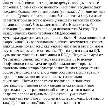
или ужины(втянула в это дело подругу) - вобщем, я за нее
спокойна. Я сама сейчас немного "набираю" вес,поскольку
похудела больше,чем планировала(увлеклась :) ) - мне не идет
внешне .Думаю набрать порядка 5-ти кг,потом хочу на лайт
перейти,чтобы вместе с дочкой дальше питаться(так проще
организационно). Что касается нашей с Вами женской
ситуации :) - мне через пол-года исполняется 54 года.Год
назад начались было перебои с МЦ,бессонница
мучала,раздражение,но приливов не было.Я тогда поняла,что
скоро "каюк" :) - вес зашкаливал,общее самочувствие совсем
никуда,лень появилась,даже какя-то аппатия(и это при моем
неуемном характере и оптимизме?!) - тогда я и села на ДД,
чуть позже стала пить витамины и БАДы Ледис Формула от
Фармамед - сейчас тьфу-тьфу все в норме... По поводу
изофлавонов сои,я сама не пробовала,но некоторые мои
приятельницы,которые употребляют Вижион,уверяют,что
общее самочувствие стало лучше,состояние приливов или
прошло совсем,или интенсивность значительно
снизилась...Потом говорят.что изофлавоны являются
преградой для вымывания кальция из организма и еще
профилактируют рак молочной железы - а это в нашем
возрасте вопрос актуальный.Но с соей нужно быть
аккуратным тем,у кого проблемы с щитовидкой... Вот как-то
так:) Действительно,"покой нам только снится"...