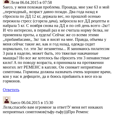
Леля
06.04.2015 в 07:58
Saeco, у меня похожая проблема. Проавда, мне уже 63 и мой
,,переходный,, возраст давно позади. Два года назад я
сбросила по ДД 12 кг, держала вес, но прошлой осенью
пережила стресс (сгорела дача), забросила все ДД рецепты и
набрала 5 кг. С ноября снова на ДД и по сей день всего -2кг!
И что интересно, в первый раз я не считала норму белка, не
применяла проты, а худела! Сейчас же со всеми этими
,,прибамбасами,, 3кг так и висят на мне. Правда, объемы у
меня сейчас такие же, как и год назад, одежда сидит
нормально, т.е. эти 3кг незаметны... Я занимаюсь пилатесом
3 раза в наделю, может быть, это тяжелые накачанные
мышцы? Но все же хотелось бы сбросить эти 3 ненавистные
кило! А по поводу возраста, я принимала на протяжении
многих лет РЕМЕНС в каплях. Он снимает неприятные
симптомы. Гормоны должны назначать очень хорошие врачи,
кои у нас в дефиците, да и боюсь прибавить в весе из-за
гормонов.
Ответить
Saeco
06.04.2015 в 15:30
Леля,спасибо вам огромное за ответ!У меня нет никаких
неприятных симптомов(тьфу-тьфу)))Про Ременс