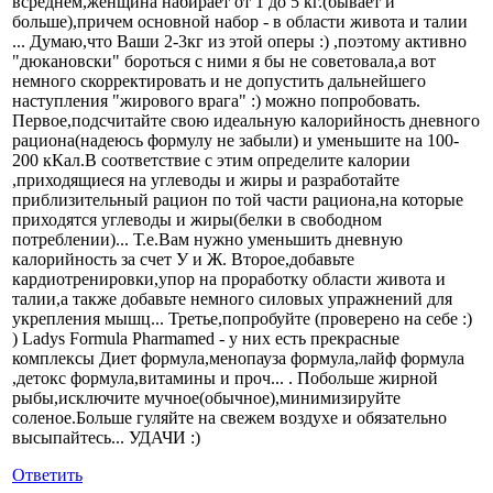
всреднем,женщина набирает от 1 до 5 кг.(бывает и
больше),причем основной набор - в области живота и талии
... Думаю,что Ваши 2-3кг из этой оперы :) ,поэтому активно
"дюкановски" бороться с ними я бы не советовала,а вот
немного скорректировать и не допустить дальнейшего
наступления "жирового врага" :) можно попробовать.
Первое,подсчитайте свою идеальную калорийность дневного
рациона(надеюсь формулу не забыли) и уменьшите на 100-
200 кКал.В соответствие с этим определите калории
,приходящиеся на углеводы и жиры и разработайте
приблизительный рацион по той части рациона,на которые
приходятся углеводы и жиры(белки в свободном
потреблении)... Т.е.Вам нужно уменьшить дневную
калорийность за счет У и Ж. Второе,добавьте
кардиотренировки,упор на проработку области живота и
талии,а также добавьте немного силовых упражнений для
укрепления мышц... Третье,попробуйте (проверено на себе :)
) Ladys Formula Pharmamed - у них есть прекрасные
комплексы Диет формула,менопауза формула,лайф формула
,детокс формула,витамины и проч... . Побольше жирной
рыбы,исключите мучное(обычное),минимизируйте
соленое.Больше гуляйте на свежем воздухе и обязательно
высыпайтесь... УДАЧИ :)
Ответить