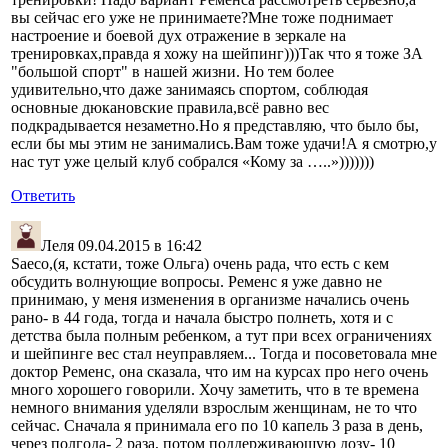
вы сейчас его уже не принимаете?Мне тоже поднимает
настроение и боевой дух отражение в зеркале на
тренировках,правда я хожу на шейпинг)))Так что я тоже ЗА
"большой спорт" в нашей жизни. Но тем более
удивительно,что даже занимаясь спортом, соблюдая
основные дюкановские правила,всё равно вес
подкрадывается незаметно.Но я представляю, что было бы,
если бы мы этим не занимались.Вам тоже удачи!А я смотрю,у
нас тут уже целый клуб собрался «Кому за …..»)))))))
Ответить
Леля
09.04.2015 в 16:42
Saeco,(я, кстати, тоже Ольга) очень рада, что есть с кем
обсудить волнующие вопросы. Ременс я уже давно не
принимаю, у меня изменения в организме начались очень
рано- в 44 года, тогда и начала быстро полнеть, хотя и с
детства была полным ребенком, а тут при всех ограничениях
и шейпинге вес стал неуправляем... Тогда и посоветовала мне
доктор Ременс, она сказала, что им на курсах про него очень
много хорошего говорили. Хочу заметить, что в те времена
немного внимания уделяли взрослым женщинам, не то что
сейчас. Сначала я принимала его по 10 капель 3 раза в день,
через полгода- 2 раза, потом поддерживающую дозу- 10