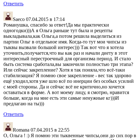
Ответить
Saeco
07.04.2015 в 17:14
Романушка, спасибо за ответ!Да мы практически
одногодки)))А я Ольга раньше тут была и рецепты
выкладывала,как Ольга,а потом решила выделиться из
партии Ольг в отдельное имя. Когда-то тут мои чипсы из
тыквы вызвали большой интерес))) Так вот что я хотела
уточнить,получается,что вы как раз и начали диету в этот
интересный перестроечный для организма период. И стало
быть система сработала,вы закончили полностью три этапа?
Или сейчас закрепление? Хотя я так поняла,что всё-таки
стабилизация? Я помню свое закрепление - вес так здорово
ещё уходил,хотя уже шло всё по инерции без особых усилий
с моей стороны. Да и сейчас всё не критично,но хочется
оставаться в форме. А вот моему лицу, я смотрю, нравится
больше, когда на мне есть эти самые ненужные кг)))И
предлагаю на ты)))
Ответить
Romana
07.04.2015 в 22:55
О, Ольга ! :) Я помню эти тыквенные чипсы,они до сих пор в