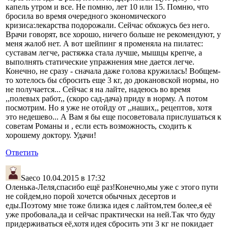
капель утром и все. Не помню, лет 10 или 15. Помню, что
бросила во время очередного экономического
кризиса:лекарства подорожали. Сейчас обхожусь без него.
Врачи говорят, все хорошо, ничего больше не рекомендуют, у
меня жалоб нет. А вот шейпинг я променяла на пилатес:
суставам легче, растяжка стала лучше, мышцы крепче, а
выполнять статические упражнения мне дается легче.
Конечно, не сразу - сначала даже голова кружилась! Вобщем-
то хотелось бы сбросить еще 3 кг, до дюкановской нормы, но
не получается... Сейчас я на лайте, надеюсь во время
,,полевых работ,, (скоро сад-дача) приду в норму. А потом
посмотрим. Но я уже не отойду от ,,наших,, рецептов, хотя
это недешево... А Вам я бы еще посоветовала прислушаться к
советам Романы и , если есть возможность, сходить к
хорошему доктору. Удачи!
Ответить
Saeco
10.04.2015 в 17:32
Оленька-Леля,спасибо ещё раз!Конечно,мы уже с этого пути
не сойдем,но порой хочется обычных десертов и
еды.Поэтому мне тоже близка идея с лайтом,тем более,я её
уже пробовала,да и сейчас практически на ней.Так что буду
придерживаться её,хотя идея сбросить эти 3 кг не покидает