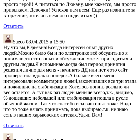
просто герой! А питаться по Дюкану, мне кажется, мы просто
привыкаем. Девочки! Успехов нам всем! Еще раз извините за
вторжение, хотелось немного поделиться!))
Ответить
Saeco
08.04.2015 в 15:50
Ну что вы,Юрьевна!Всегда интересен опыт других
людей.Можно было бы и по электронке всё обсудить,но я
понимаю,что этот опыт и обсуждение может пригодиться и
другим людям.Я вспоминаю,когда был период принятия
решения лично для меня - начинать ДД или нет,я это сайт
прошерстила вдоль и поперек.А больше всего меня
интересовали комментарии людей,закончивших все три этапа
и пожившие на стабилизации.Хотелось понять реально ли
вес остается. А тут как раз людей меньше всего,т.к. ,видимо,
% дошедших небольшой или стабилизация пошла в русле
обычной жизни. Так что спасибо и за ваш опыт тоже. Надо
что-то тоже начать принимать, пока выбираю,т.к. не знаю
есть в наших харьковских аптеках.Удачи Вам!
Ответить