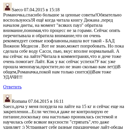
Saeco
07.04.2015 в 15:18
Романочка,спасибо большое за ценные советы!Обязательно
воспользуюсь!Я ещё когда читала книгу Дюкана ,перед
началом диеты, на момент "всяких пауз" обратила
внимание,понимая,что процесс не за горами. Сейчас опять
перечитывала и обратила внимание,что он очень
рекомендует соевые изофлавоны,нашла вот такой - БАД
Вижион Медисоя . Вот не знаю,может попробовать. Но пока
сделала себе воду Сасси, пью, вкус вполне нормальный. А
вы сейчас на лайте?Читала в комментраиях,что и доче тоже
очень помогает Лайт. Как у вас сейчас успехи?У вас уже
прошла менопауза,простите,но не знаю сколько вам лет)))В
общем,Романачка,покой нам только снится)))Вам тоже
УДАЧИ!!!
Ответить
Romana
07.04.2015 в 16:11
Saeco,доча у меня похудела на лайте на 15 кг и сейчас еще на
закреплении...Если честно,я даже не контролирую ее
питание,поскольку она настолько прониклась системой и
научилась себе всякие вкусности "стряпать",что даже
удивляет :) Устраивает себе разные праздничные лайт-обеды