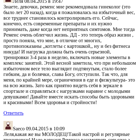
Леля
08.04.2015 в 19:47
Знаете, девочки, ременс мне рекомендовала гинеколог (это
было лет 20 назад), когда я пожаловалась на избыточный вес,
все труднее становилось контролировать его. Сейчас,
конечно, есть современные препараты и их нужно
принимать, даже когда нет неприятных симтомов. Мне тогда
Ременс очень облегчил жизнь. ДД - это теперь образ жизни ,
просто поняла, что мне, в отличие от многих,
противопоказаны ,,котлеты с картошкой,, ну и без фитнеса
никуда! И нагрузка должна быть очень серьезной,
тренировки 3-4 раза в неделю, включать новые элементы в
комплекс занятий. Этой весной заметила, что при небольшом
избыточном весе тело выглядит подтянутым, стало более
гибким, да и болячки, слава Богу, отступили. Так что, для
меня, по крайней мере, ограничения в еде и физкультура- это
на всю жизнь. Зато как приятно видеть себя в зеркале в
спортзале и справляться с нагрузками наравне с молодыми
девушками! Давайте вместе искать способы быть здоровыми
и красивыми! Всем здоровья и стройности!
Ответить
Saeco
09.04.2015 в 10:09
Леля,какая же вы МОЛОДЕЦ!Такой настрой и регулярные
тренировки! Надо вариант Ременса рассмотреть серьезно,а