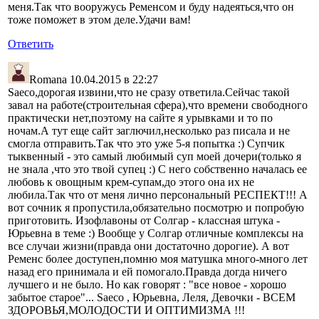
меня.Так что вооружусь Ременсом и буду надеяться,что он
тоже поможет в этом деле.Удачи вам!
Ответить
Romana
10.04.2015 в 22:27
Saeco,дорогая извини,что не сразу ответила.Сейчас такой
завал на работе(строительная сфера),что времени свободного
практически нет,поэтому на сайте я урывками и то по
ночам.А тут еще сайт заглючил,несколько раз писала и не
смогла отправить.Так что это уже 5-я попытка :) Супчик
тыквенный - это самый любимый суп моей дочери(только я
не знала ,что это твой супец :) С него собственно началась ее
любовь к овощным крем-супам,до этого она их не
любила.Так что от меня лично персональный РЕСПЕКТ!!! А
вот сочник я пропустила,обязательно посмотрю и попробую
приготовить. Изофлавоны от Солгар - классная штука -
Юрьевна в теме :) Вообще у Солгар отличные комплексы на
все случаи жизни(правда они достаточно дорогие). А вот
Ременс более доступен,помню моя матушка много-много лет
назад его принимала и ей помогало.Правда догда ничего
лучшего и не было. Но как говорят : "все новое - хорошо
забытое старое"... Saeco , Юрьевна, Леля, Девочки - ВСЕМ
ЗДОРОВЬЯ,МОЛОДОСТИ И ОПТИМИЗМА !!!