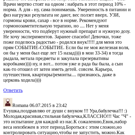
Врачи мертво стоят на одном : набрать в этот период 10% -
норма. А для - ну, сама понимаешь. Умеренность в питании и
физ нагрузки результата не дают, вес ползет вверх. УЗИ,
гормоны крови, сахар - все в норме. Рекомендуют
гормонозаметительную терапию, но .... Нет у меня
уверенности, что подберут нужный препарат и нужную дозу.
Не хочу экспериментов. Заранее спасибо! Девочки, тоже
поже поделюсь радостью - родился внук!!!!! для меня это
прям СОБЫТИЕ-СОБЫТИЕ. Если бы не моя железная воля,
он бы у меня был еще лет 15 назад)))) в мои 33-34) я тогда
рыдала, метала предметы и закупала презервативы
коробками)))) ну, и вот... потом уже и рада бы была, а сын
как-то отошел от затеи иметь детей. совсем. Карьера,
путешествия, квартиры/ремонты.... признаюсь, даже в
церковь ходила))))
Ответить
Romana
06.07.2015 в 23:42
Evушка,поздравляю от души с внуком !!! Ура,бабулечка!!! :)
Молодая,красивая,стильная бабулечка,КЛАССНО!!! Час "Ч" -
это испытание для каждой из нас.К сожалению,Евик,набор
веса неизбежен в этот период.Бороться с этим сложно,но
контролировать ситуацию,чтобы не запустить, можно.Как