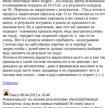
меню некоторых моих подруг... По поводу диеты.Изначально
я планировала похудеть на 10-15 кг ,а в результате похудела
на 50 . Перешла на закрепление с результатом - 37кг,а потом в
процессе закрепления сбросила еще 13 кг. Несмотря на то,что
периодически сознательно нарушала и вес скакал в плюс-
минус, в результате все-равно я дошла до идеального по
канонам веса. Но к удивлению, мне этот вес внешне не
подошел - изюминка пропала,черты лица заострились,опять
же грудь - предмет еще недавней гордости :) - как-то не
очень...Вот я и решила немного прибавить - килограммов
7,потом сяду на лайт,сброшу парочку кг и перейду на
закреп,чтобы с дочей вместе дальше гастрономить (вобщем
буду смотреть на результат по ходу)
Потом,естественно,придется закрепляться долго ,но я уже так
привыкла к такой системе питания,что и не замечаю - все
доведено до автоматизма - даже в фермерском магазине и на
рынке,куда часто хожу, продавцы и не спрашивают чего и
сколько мне нужно - сами кладут,завешивают и отдают :) :) :)
Ответить
Saeco
08.04.2015 в 10:46
Романушка,ну ты своими результатами убила)))))Умница!
Показатель силы воли наивысочайший! И опять таки я
поняла,что этот огромный сброс веса прошел у тебя на фоне