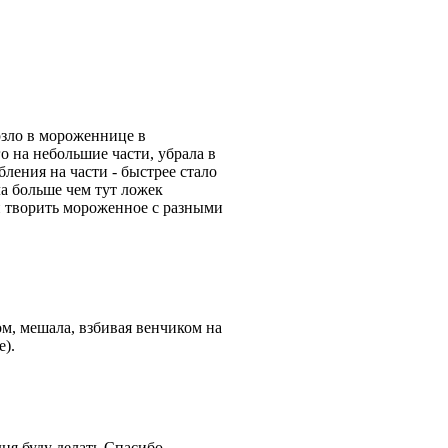
ерзло в мороженнице в
го на небольшие части, убрала в
ления на части - быстрее стало
а больше чем тут ложек
 и творить мороженное с разными
м, мешала, взбивая венчиком на
е).
дня буду делать.Спасибо.