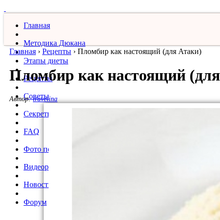
Главная
Методика Дюкана
Главная
›
Рецепты
›
Пломбир как настоящий (для Атаки)
Этапы диеты
Пломбир как настоящий (для
Рецепты
Советы
Автор:
travelina
Секреты
FAQ
Фото похудевших
Видеорецепты
Новости
Форум