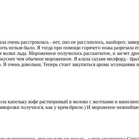
ла очень расстроилась - нет, оно не расслоилось, наоборот, зам
лоть нельзя было. Я тогда при помощи горячего ножа разрезала е
е колки льда. Мороженное получилось рассыпчатое, и засчет дроб
Вкуснее чем обычное мороженное. Я клала сахзам милфорд - брал
но. Я очень довольна. Теперь стоит закупиться арома эссенциями
вила капельку кофе растворимый в молоко с желтками и ванилино
заморозки получился, как у крем-брюле.) И мороженое нежнейше
чеься мороженое, еще ни разу не делала., а муж сладкоежка.Сего