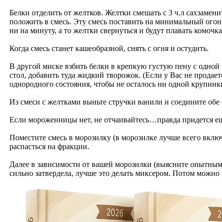
Белки отделить от желтков. Желтки смешать с 3 ч.л сахзамен
положить в смесь. Эту смесь поставить на минимальный огон
ни на минуту, а то желтки свернуться и будут плавать комочк
Когда смесь станет кашеобразной, снять с огня и остудить.
В другой миске взбить белки в крепкую густую пену с одной
стол, добавить туда жидкий творожок. (Если у Вас не прода
однородного состояния, чтобы не осталось ни одной крупинк
Из смеси с желтками выньте стручки ванили и соедините обе
Если мороженницы нет, не отчаивайтесь…правда придется ещ
Поместите смесь в морозилку (в морозилке лучше всего включ
распасться на фракции.
Далее в зависимости от вашей морозилки (выясните опытным
сильно затвердела, лучше это делать миксером. Потом можно 