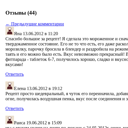
Отзывы (44)
← Предыдущие комментарии
Яна
13.06.2012 в 11:20
Спасибо большое за рецепт! Я сделала это мороженное и снача
твердокаменное состояние. Его не то что есть, его даже раско
морозилку, парочку бросила в блендер и раздробила на режим
таять и его можно было есть. Вкус невозможно прекрасный! 
фитпарада - таблеток 6-7, получилось хорошо, сладко и вкус
вкусами!
Ответить
Елена
13.06.2012 в 19:12
Рецепт просто шедевральный, я чуток его переиначила, доба
огне, получилась воздушная пенка, вкус после соединения и 
Ответить
Раиса
19.06.2012 в 15:09
мы с мужем сидим на диете по дюкану с 24.05.2012г, очень хо