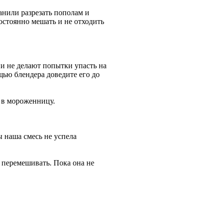
анили разрезать пополам и
остоянно мешать и не отходить
ни не делают попытки упасть на
щью блендера доведите его до
о в мороженницу.
ы наша смесь не успела
 перемешивать. Пока она не