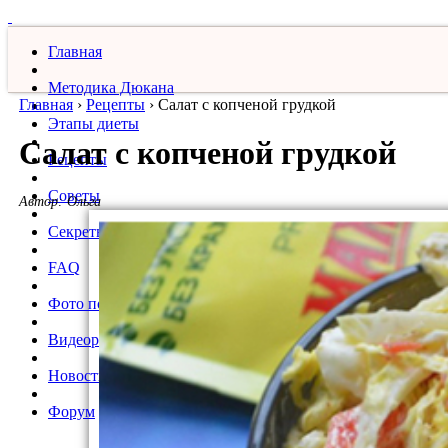
Главная
Методика Дюкана
Главная
›
Рецепты
›
Салат с копченой грудкой
Этапы диеты
Салат с копченой грудкой
Рецепты
Советы
Автор:
Ольга
Секреты
FAQ
Фото похудевших
Видеорецепты
Новости
Форум