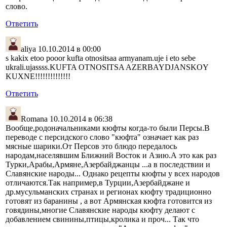
слово.
Ответить
aliya
10.10.2014 в 00:00
s kakix etoo pooor kufta otnositsaa armyanam.uje i eto sebe
ukrali.ujassss.KUFTA OTNOSITSA AZERBAYDJANSKOY
KUXNE!!!!!!!!!!!!!!
Ответить
Romana
10.10.2014 в 06:38
Вообще,родоначальниками кюфты когда-то были Персы.В
переводе с персидского слово "кюфта" означает как раз
мясные шарики.От Персов это блюдо передалось
народам,населявшим Ближний Восток и Азию.А это как раз
Турки,Арабы,Армяне,Азербайджанцы ...а в последствии и
Славянские народы... Однако рецепты кюфты у всех народов
отличаются.Так например,в Турции,Азербайджане и
др.мусульманских странах и регионах кюфту традиционно
готовят из баранины , а вот Армянская кюфта готовится из
говядины,многие Славянские народы кюфту делают с
добавлением свинины,птицы,кролика и проч... Так что