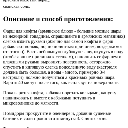
сванская соль.
Описание и способ приготовления:
Фарш для кюфты (армянское блюдо - большие мясные шары
из нежирной говядины, спрашивайте в армянских магазинах)
слегка взбить руками (обычно для самой кюфты в фарш
добавляют коньяк, но, по понятным причинам, воздержимся
от этого :)). Взять небольшую глубокую чашу, окунуть в воду
(чтоб фарш не прилипал к стенкам), наполнить ее фаршем и
влажными руками выровнять поверхность, осторожно
опустить в кипящую слегка подсоленную воду (кастрюля
должна быть большая, а воды - много, примерно 3/4
кастрюли), должно получиться 2 красивых ровных шара.
Варить 40 минут после того, как всплывут на поверхность.
Пока варится кюфта, кабачки порезать кольцами, капусту
нашинковать и вместе с кабачками потушить в
микроволновке до мягкости.
Помидоры прокрутите в блендере и, добавив сушеные
базилик и соли прокипятить минуты 3. Снять с огня.