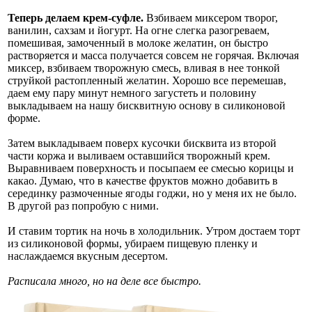
Теперь делаем крем-суфле.
Взбиваем миксером творог,
ванилин, сахзам и йогурт. На огне слегка разогреваем,
помешивая, замоченный в молоке желатин, он быстро
растворяется и масса получается совсем не горячая. Включая
миксер, взбиваем творожную смесь, вливая в нее тонкой
струйкой растопленный желатин. Хорошо все перемешав,
даем ему пару минут немного загустеть и половину
выкладываем на нашу бисквитную основу в силиконовой
форме.
Затем выкладываем поверх кусочки бисквита из второй
части коржа и выливаем оставшийся творожный крем.
Выравниваем поверхность и посыпаем ее смесью корицы и
какао. Думаю, что в качестве фруктов можно добавить в
серединку размоченные ягоды годжи, но у меня их не было.
В другой раз попробую с ними.
И ставим тортик на ночь в холодильник. Утром достаем торт
из силиконовой формы, убираем пищевую пленку и
наслаждаемся вкусным десертом.
Расписала много, но на деле все быстро.