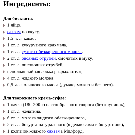
Ингредиенты:
Для бисквита:
1 яйцо,
сахзам
по вкусу,
1,5 ч. л. какао,
1 ст. л. кукурузного крахмала,
1 ст. л.
сухого обезжиренного молока
,
2 ст. л.
овсяных отрубей
, смолотых в муку,
1 ст. л. пшеничных отрубей,
неполная чайная ложка разрыхлителя,
4 ст. л. жидкого молока,
0,5 ч. л. оливкового масла (думаю, можно и без него).
Для творожного крема-суфле:
1 пачка (180-200 г) пастообразного творога (без крупинок),
1 ст. л. желатина,
6 ст. л. молока жидкого обезжиренного,
3 ст. л. йогурта натурального (я делаю сама в йогуртнице),
1 колпачок жидкого
сахзам
а Милфорд,