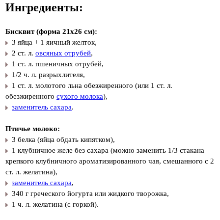
Ингредиенты:
Бисквит (форма 21x26 см):
3 яйца + 1 яичный желток,
2 ст. л.
овсяных отрубей
,
1 ст. л. пшеничных отрубей,
1/2 ч. л. разрыхлителя,
1 ст. л. молотого льна обезжиренного (или 1 ст. л.
обезжиренного
сухого молока
),
заменитель сахара
.
Птичье молоко:
3 белка (яйца обдать кипятком),
1 клубничное желе без сахара (можно заменить 1/3 стакана
крепкого клубничного ароматизированного чая, смешанного с 2
ст. л. желатина),
заменитель сахара
,
340 г греческого йогурта или жидкого творожка,
1 ч. л. желатина (с горкой).