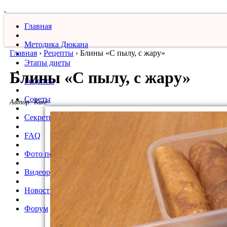
Главная
Методика Дюкана
Главная
›
Рецепты
›
Блины «С пылу, с жару»
Этапы диеты
Блины «С пылу, с жару»
Рецепты
Советы
Автор:
Kate
Секреты
FAQ
Фото похудевших
Видеорецепты
Новости
Форум