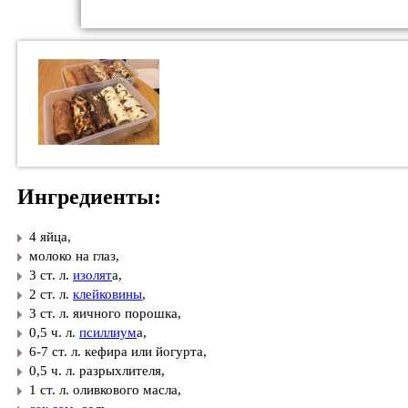
Ингредиенты:
4 яйца,
​молоко на глаз,
​3 ст. л.
изолят
а,
​2 ст. л.
клейковины
,
​3 ст. л. яичного порошка,
​0,5 ч. л.
псиллиум
а,
​6-7 ст. л. кефира или йогурта,
​0,5 ч. л. разрыхлителя,
​1 ст. л. оливкового масла,