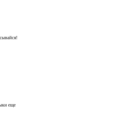
сывайся!
лыки еще