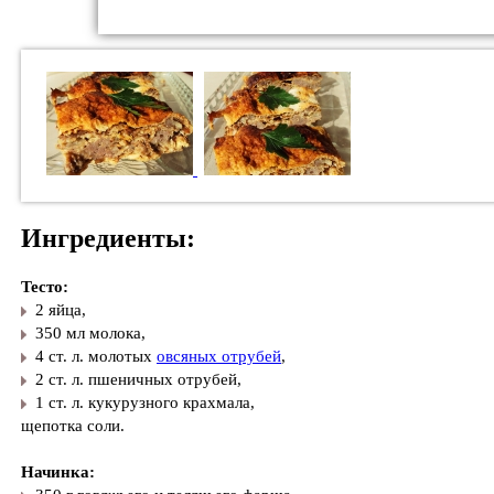
Ингредиенты:
Тесто:
2 яйца,
350 мл молока,
4 ст. л. молотых
овсяных отрубей
,
2 ст. л. пшеничных отрубей,
1 ст. л. кукурузного крахмала,
щепотка соли.
Начинка: