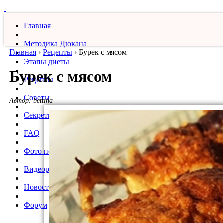
Главная
Методика Дюкана
Главная
›
Рецепты
›
Бурек с мясом
Этапы диеты
Бурек с мясом
Рецепты
Советы
Автор:
bettina
Секреты
FAQ
Фото похудевших
Видеорецепты
Новости
Форум