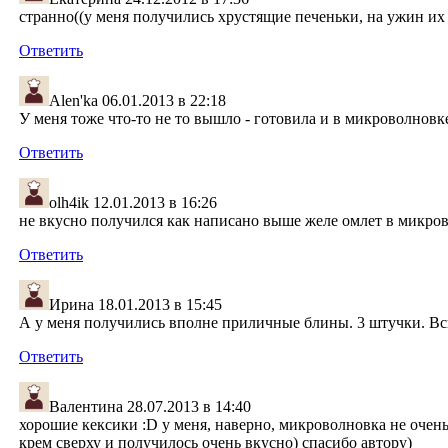
странно((у меня получились хрустящие печеньки, на ужин и
Ответить
Alen'ka
06.01.2013 в 22:18
У меня тоже что-то не то вышло - готовила и в микроволновке
Ответить
olh4ik
12.01.2013 в 16:26
не вкусно получился как написано выше желе омлет в микро
Ответить
Ирина
18.01.2013 в 15:45
А у меня получились вполне приличные блины. 3 штучки. Всю
Ответить
Валентина
28.07.2013 в 14:40
хорошие кексики :D у меня, наверно, микроволновка не очень
крем сверху и получилось очень вкусно) спасибо автору)