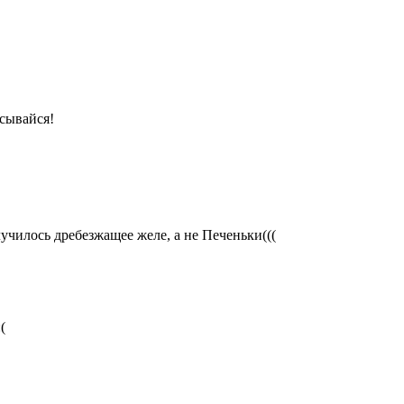
сывайся!
лучилось дребезжащее желе, а не Печеньки(((
(