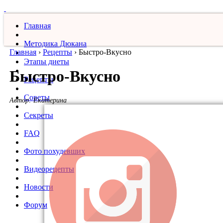
Главная
Методика Дюкана
Главная
›
Рецепты
›
Быстро-Вкусно
Этапы диеты
Быстро-Вкусно
Рецепты
Советы
Автор:
Екатерина
Секреты
FAQ
Фото похудевших
Видеорецепты
Новости
Форум