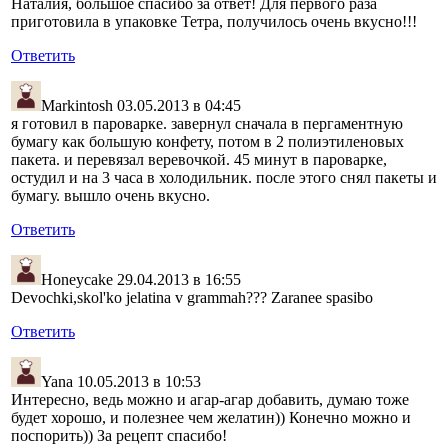
Наталия, большое спасибо за ответ! Для первого раза
приготовила в упаковке Тетра, получилось очень вкусно!!!
Ответить
Markintosh
03.05.2013 в 04:45
я готовил в пароварке. завернул сначала в пергаментную
бумагу как большую конфету, потом в 2 полиэтиленовых
пакета. и перевязал веревочкой. 45 минут в пароварке,
остудил и на 3 часа в холодильник. после этого снял пакеты и
бумагу. вышло очень вкусно.
Ответить
Honeycake
29.04.2013 в 16:55
Devochki,skol'ko jelatina v grammah??? Zaranee spasibo
Ответить
Yana
10.05.2013 в 10:53
Интересно, ведь можно и агар-агар добавить, думаю тоже
будет хорошо, и полезнее чем желатин)) Конечно можно и
поспорить)) За рецепт спасибо!