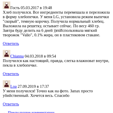
Гость
05.03.2017 в 19:48
Хлеб получился. Все ингредиенты перемешала и переложила
в форму хлебопечки. У меня LG, установила режим выпечки
"скорый", темную корочку. Получила нормальный хлебец.
Выложила на решетку, остывает сейчас. По весу 460 гр.
Завтра буду делить на 6 дней ))rnИспользовала мягкий
творожок "Valio", 0.1% жира, он в пластиковом стакане.
Ответить
Chianna
04.03.2018 в 09:54
Получился как настоящий, правда, слегка влажноват внутри,
пекла в хлебопечке.
Ответить
Loa
27.09.2019 в 17:37
У меня получился! Точно как на фото. Запах просто
убийственный. Хочется весь. Спасибо
Ответить
← Предыдущие комментарии