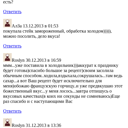
есть?
Ответить
АлЗа
13.12.2013 в 01:53
покупала стейк замороженный, обработка холодом))))),
можно посолить, дело вкуса!
Ответить
Roslyn
30.12.2013 в 16:59
ммм...уже поставила в холодильник)))аккурат к празднику
будет готова)спасибо большое за рецепт)своим засолила
обычным способом..ходила,вздыхала,сокрушалась...там ведь
сахар...а вот Ваш рецепт будет исключительно для
меня)обожаю французскую горчицу..и уже предвкушаю этот
божественный вкус...у меня лосось...завтра отпишусь о
вкусовых качествах(в коих ни секунды не сомневаюсь)Еще
раз спасибо и с наступающими Вас
Ответить
Roslyn
31.12.2013 в 13:36