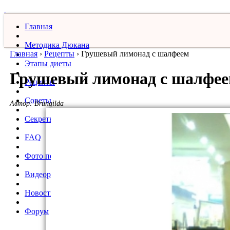
Главная
Методика Дюкана
Главная
›
Рецепты
›
Грушевый лимонад с шалфеем
Этапы диеты
Грушевый лимонад с шалфе
Рецепты
Советы
Автор:
Brungilda
Секреты
FAQ
Фото похудевших
Видеорецепты
Новости
Форум