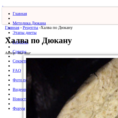
Главная
Методика Дюкана
Главная
›
Рецепты
›
​Халва по Дюкану
Этапы диеты
​Халва по Дюкану
Рецепты
Советы
Автор:
mur-mur
Секреты
FAQ
Фото похудевших
Видеорецепты
Новости
Форум