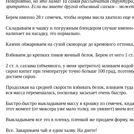
Невероятно, но это халва! Та самая рассыпчатая структура,
эритритол. Если вы знаете другой объемный сахзам – можете
Берем именно 28 г семечек, чтобы нормы масла хватило еще на
Складываем в чашку и погружным блендером (лучше именно п
налипает на насадку, это нормально.
Казеин обжариваем на сухой сковороде до кремового оттенка
Взбиваем до крепких пиков яичный белок. Берем от него 1 ст. 
2 ст. л. сахзама (объемного, у меня эритритол) заливаем вод
сироп кипит при температуре точно больше 100 град, поэтому 
достаем сироп.
Продолжая на средней скорости взбивать белок, вливаем туда 
вся масса перемешалась, поскольку засыхает очень быстро.
Быстро-быстро выкладываем массу в крошку из семечек, кидае
этот момент (от миксера уже мало толку, он увязнет) мнем все
Выкладываем все это в пленку, пленкой же придаем форму, мо
Все. Завариваем чай и едим халву. На диете!