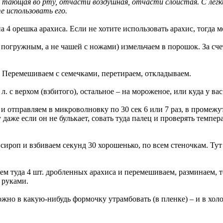
 тающая во рту, отчасти воздушная, отчасти слоистая. С легки
 использовать его.
 4 орешка арахиса. Если не хотите использовать арахис, тогда мо
огружным, а не чашей с ножами) измельчаем в порошок. За сче
. Перемешиваем с семечками, перетираем, откладываем.
л. с верхом (взбитого), остальное – на мороженое, или куда у вас
ой и отправляем в микроволновку по 30 сек 6 или 7 раз, в проме
даже если он не булькает, совать туда палец и проверять темпер
сироп и взбиваем секунд 30 хорошенько, по всем стеночкам. Тут
м туда 4 шт. дробленных арахиса и перемешиваем, разминаем, т
 руками.
жно в какую-нибудь формочку утрамбовать (в пленке) – и в холо