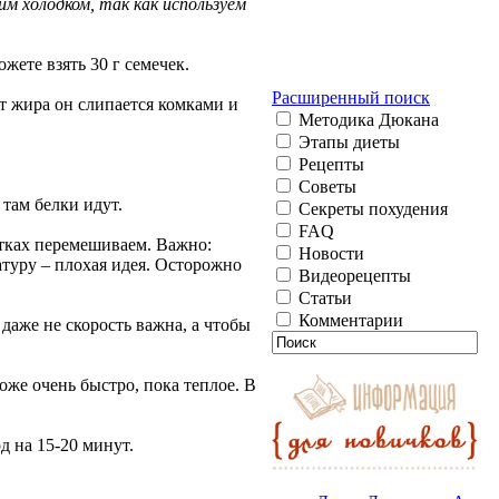
м холодком, так как используем
жете взять 30 г семечек.
Расширенный поиск
т жира он слипается комками и
Методика Дюкана
Этапы диеты
Рецепты
Советы
 там белки идут.
Секреты похудения
FAQ
жутках перемешиваем. Важно:
Новости
атуру – плохая идея. Осторожно
Видеорецепты
Статьи
Комментарии
 даже не скорость важна, а чтобы
оже очень быстро, пока теплое. В
д на 15-20 минут.