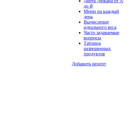
Диета Дюкана от А
до Я
Меню на каждый
день
Вычисление
идеального веса
Часто задаваемые
вопросы
Таблица
разрешенных
продуктов
Добавить рецепт