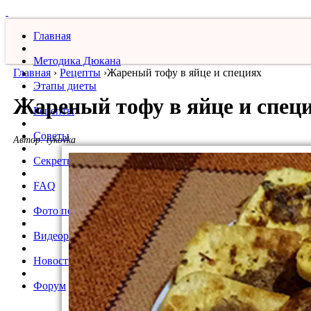
Главная
Методика Дюкана
Главная
›
Рецепты
›
​Жареный тофу в яйце и специях
Этапы диеты
​Жареный тофу в яйце и спец
Рецепты
Советы
Автор:
tykovka
Секреты
FAQ
Фото похудевших
Видеорецепты
Новости
Форум