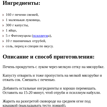
Ингредиенты:
160 г печени свежей,
​1 маленькая луковица,
​300 г капусты,
​1 яйцо,
​5 г Фитомуцила (
псиллиум
а),
​10 г пшеничных отрубей,
​соль, перец и специи по вкусу.
Описание и способ приготовления:
Печень прокрутить с луком через мелкую сетку на мясорубке.
Капусту отварить и тоже пропустить на мелкой мясорубке и
отжать сок. Смешать с печенью.
Добавить остальные ингредиенты и хорошо перемешать.
Оставить на 15-20 минут, чтоб отруби и псиллиум набухли.
Жарить на разогретой сковороде на среднем огне под
крышкой (выкладывать тесто ложкой).