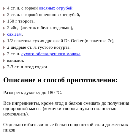
4 ст. л. с горкой
овсяных отрубей
,
2 ст. л. с горкой пшеничных отрубей,
150 г творога,
2 яйца (желток и белок отдельно),
сах.зам
,
1/2 пакетика сухих дрожжей Dr. Oetker (в пакетике 7г),
2 щедрые ст. л. густого йогурта,
2 ст. л.
сухого обезжиренного молока
,
ванилин,
2-3 ст. л. ягод годжи.
Описание и способ приготовления:
Разогреть духовку до 180 °C.
Все ингредиенты, кроме ягод и белков смешать до получения
однородной массы (комочки творога нужно полностью
измельчить).
Отдельно взбить яичные белки со щепоткой соли до жестких
пиков.