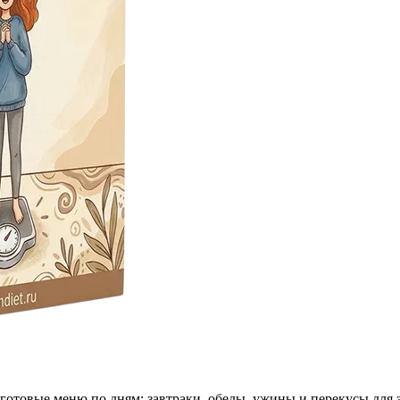
 готовые меню по дням: завтраки, обеды, ужины и перекусы для 