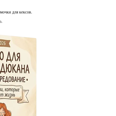
мочки для кексов.
ю.